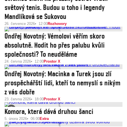
světový tenis. Budou u toho i legendy
Mandlíková se Sukovou
26. července 2026
12:00
Rozhovory
Ondřej Novotný: Vémolovi věřím skoro
absolutně. Hodit ho přes palubu kvůli
společnosti? To neuděláme
24. června 2026
12:00
Prostor X
Ondřej Novotný: Macinka a Turek jsou zlí
prospěchářští lidi, kteří to nemyslí s nikým
z vás dobře
23. června 2026
18:00
Prostor X
Komora, která dává druhou šanci
5. února 2026
06:00
Extra