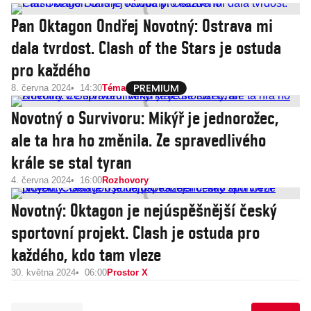
Pan Oktagon Ondřej Novotný: Ostrava mi
dala tvrdost. Clash of the Stars je ostuda
pro každého
8. června 2024
14:30
Téma
Novotný o Survivoru: Mikýř je jednorožec,
ale ta hra ho změnila. Ze spravedlivého
krále se stal tyran
4. června 2024
16:00
Rozhovory
Novotný: Oktagon je nejúspěšnější český
sportovní projekt. Clash je ostuda pro
každého, kdo tam vleze
30. května 2024
06:00
Prostor X