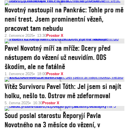
Novotný nastoupil na Pankrác: Tohle pro mě
není trest. Jsem prominentní vězeň,
pracovat tam nebudu
2. července 2025
13:30
Prostor X
Pavel Novotný míří za mříže: Dcery před
nástupem do vězení už neuvidím. ODS
škodím, ale ne fatálně
1. července 2025
18:00
Prostor X
Vítěz Survivoru Pavel Tóth: Jel jsem si najít
holku, nešlo to. Ostrov mě zdeformoval
5. června 2025
16:30
Prostor X
Soud poslal starostu Řeporyjí Pavla
Novotného na 3 měsíce do vězení, v