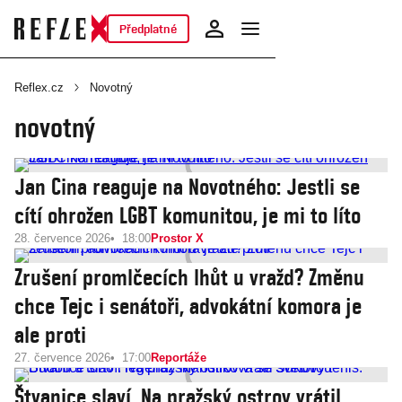
Předplatné
Reflex.cz
Novotný
novotný
Jan Cina reaguje na Novotného: Jestli se
cítí ohrožen LGBT komunitou, je mi to líto
28. července 2026
18:00
Prostor X
Zrušení promlčecích lhůt u vražd? Změnu
chce Tejc i senátoři, advokátní komora je
ale proti
27. července 2026
17:00
Reportáže
Štvanice slaví. Na pražský ostrov vrátil