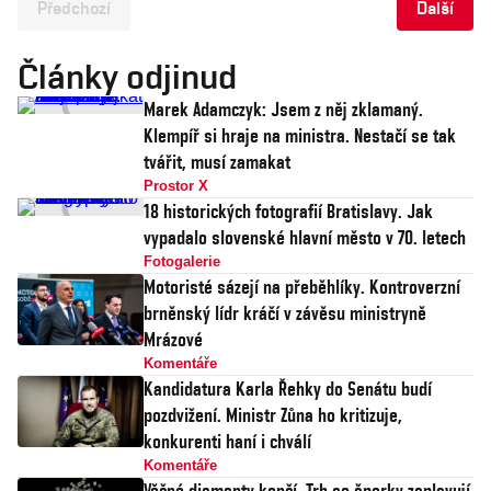
Předchozí
Další
Články odjinud
Marek Adamczyk: Jsem z něj zklamaný.
Klempíř si hraje na ministra. Nestačí se tak
tvářit, musí zamakat
Prostor X
18 historických fotografií Bratislavy. Jak
vypadalo slovenské hlavní město v 70. letech
Fotogalerie
Motoristé sázejí na přeběhlíky. Kontroverzní
brněnský lídr kráčí v závěsu ministryně
Mrázové
Komentáře
Kandidatura Karla Řehky do Senátu budí
pozdvižení. Ministr Zůna ho kritizuje,
konkurenti haní i chválí
Komentáře
Věčné diamanty končí. Trh se šperky zaplavují