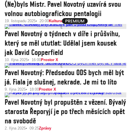
(Ne)byls Mistr. Pavel Novotný uzavírá svou
volnou autobiografickou pentalogii
19. listopadu 2025
20:00
Kultura
Pavel Novotný o týdnech v díře i průšvihu,
který se měl ututlat: Udělal jsem kousek
jak David Copperfield
10. října 2025
16:00
Prostor X
Pavel Novotný: Předsedou ODS bych měl být
já. Fiala je slušnej, nekrade. Je mi to líto
9. října 2025
18:00
Prostor X
Pavel Novotný byl propuštěn z vězení. Bývalý
starosta Řeporyjí je po třech měsících opět
na svobodě
2. října 2025
09:25
Zprávy