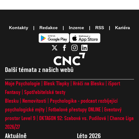
Kontakty
Redakce
Inzerce
RSS
Kariéra
Další témata z našich webů
Moje Psychologie
Blesk Tlapky
Hráči na Blesku
iSport
Fantasy
Spotřebitelské testy
Blesku
Nemovitosti
Psychologika - podcast rozbíjející
psychologické mýty
Fotbalové přestupy ONLINE
Eventový
prostor Level 9
OKTAGON 92: Szabová vs. Pudilová
Chance Liga
2026/27
Aktuálně
Léto 2026