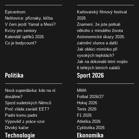
Epicentrum
Karlovarský filmový festival
Neštovice: příznaky, léčba
2026
V čem jezdí Yamal a Mesii?
Znamení, že jste potkali
Kvízy pro seniory
někoho z minulého života
Kalendář úplňků 2026
Astronomické úkazy 2026:
Co je bodycount?
zatmění slunce a další
Jak obléci miminko při
vysokých teplotách?
Jak na dokonalé letní mojito
6 lehkých letních salátů
Politika
Sport 2026
Nová superdávka: kdo na ní
MMA
dosáhne?
Fotbal 2026/27
Sjezd sudetských Němců
Hokej 2026
Proč vláda zavádí EET?
Tenis 2026
Padni komu padni
F1 2026
Výpověď z práce vzor
Atletika 2026
Divoký kačer
Cyklistika 2026
Technologie
Ekonomika