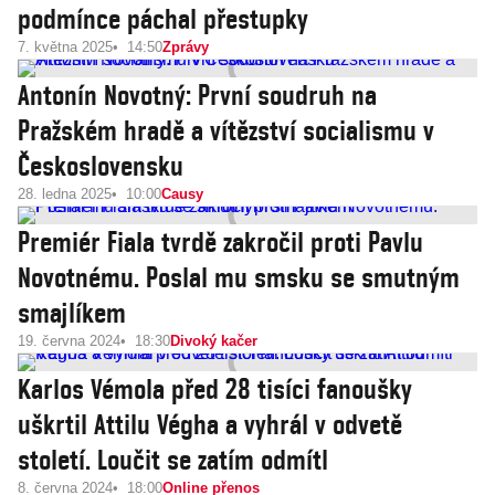
podmínce páchal přestupky
7. května 2025
14:50
Zprávy
Antonín Novotný: První soudruh na
Pražském hradě a vítězství socialismu v
Československu
28. ledna 2025
10:00
Causy
Premiér Fiala tvrdě zakročil proti Pavlu
Novotnému. Poslal mu smsku se smutným
smajlíkem
19. června 2024
18:30
Divoký kačer
Karlos Vémola před 28 tisíci fanoušky
uškrtil Attilu Végha a vyhrál v odvetě
století. Loučit se zatím odmítl
8. června 2024
18:00
Online přenos