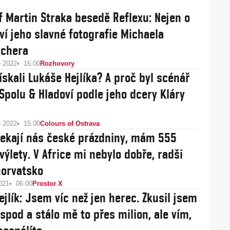
f Martin Straka besedě Reflexu: Nejen o
ví jeho slavné fotografie Michaela
chera
e 2022
16:00
Rozhovory
ískali Lukáše Hejlíka? A proč byl scénář
 Spolu & Hladoví podle jeho dcery Kláry
e 2022
15:00
Colours of Ostrava
 Čekají nás české prázdniny, mám 555
výlety. V Africe mi nebylo dobře, radši
orvatsko
021
06:00
Prostor X
ejlík: Jsem víc než jen herec. Zkusil jsem
spod a stálo mě to přes milion, ale vím,