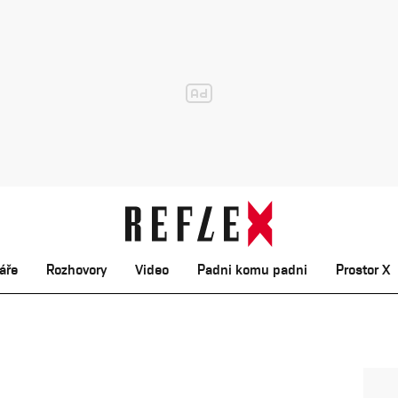
áře
Rozhovory
Video
Padni komu padni
Prostor X