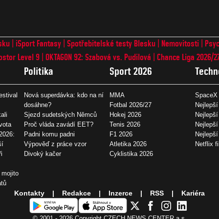
sku
iSport Fantasy
Spotřebitelské testy Blesku
Nemovitosti
Psyc
ostor Level 9
OKTAGON 92: Szabová vs. Pudilová
Chance Liga 2026/2
Politika
Sport 2026
Techn
estival
Nová superdávka: kdo na ní
MMA
SpaceX 
dosáhne?
Fotbal 2026/27
Nejlepší
ali
Sjezd sudetských Němců
Hokej 2026
Nejlepší
vota
Proč vláda zavádí EET?
Tenis 2026
Nejlepší
2026:
Padni komu padni
F1 2026
Nejlepš
ší
Výpověď z práce vzor
Atletika 2026
Netflix f
i
Divoký kačer
Cyklistika 2026
 mojito
átů
Kontakty
Redakce
Inzerce
RSS
Kariéra
© 2001 - 2026 Copyright
CZECH NEWS CENTER a.s.