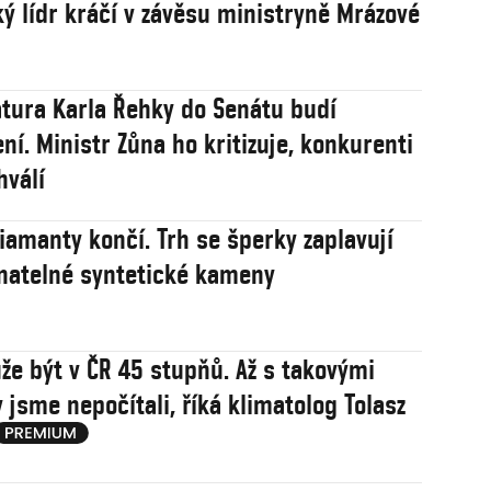
ý lídr kráčí v závěsu ministryně Mrázové
tura Karla Řehky do Senátu budí
ní. Ministr Zůna ho kritizuje, konkurenti
hválí
iamanty končí. Trh se šperky zaplavují
natelné syntetické kameny
že být v ČR 45 stupňů. Až s takovými
 jsme nepočítali, říká klimatolog Tolasz