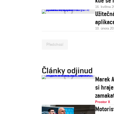
kde se 
16. května 
Užitečn
aplikac
10. února 20
Předchozí
Články odjinud
Marek A
si hraje
zamaka
Prostor X
Motoris