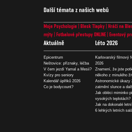
Další témata z našich webů
Moje Psychologie
Blesk Tlapky
Hráči na Ble
mýty
Fotbalové přestupy ONLINE
Eventový pr
Aktuálně
Léto 2026
Epicentrum
Karlovarský filmový f
Neštovice: příznaky, léčba
2026
V čem jezdí Yamal a Mesii?
Znamení, že jste potk
Kvízy pro seniory
někoho z minulého ži
Kalendář úplňků 2026
Astronomické úkazy 
Co je bodycount?
zatmění slunce a dal
Jak obléci miminko př
vysokých teplotách?
Jak na dokonalé letní
6 lehkých letních sal