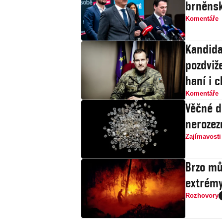
brněnsk
Komentáře
Kandida
pozdviže
haní i c
Komentáře
Věčné d
nerozez
Zajímavosti
Brzo mů
extrémy
Rozhovory