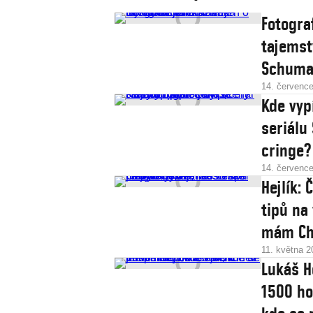
Fotogra
tajemst
Schuma
14. červenc
Kde vyp
seriálu
cringe?
14. červenc
Hejlík:
tipů na 
mám Ch
11. května 2
Lukáš H
1500 ho