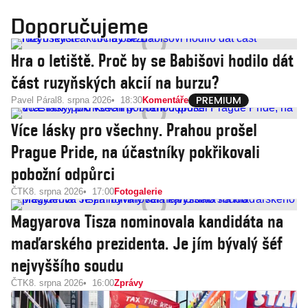
Doporučujeme
Hra o letiště. Proč by se Babišovi hodilo dát
část ruzyňských akcií na burzu?
Pavel Páral
8. srpna 2026
18:30
Komentáře
Více lásky pro všechny. Prahou prošel
Prague Pride, na účastníky pokřikovali
pobožní odpůrci
ČTK
8. srpna 2026
17:00
Fotogalerie
Magyarova Tisza nominovala kandidáta na
maďarského prezidenta. Je jím bývalý šéf
nejvyššího soudu
ČTK
8. srpna 2026
16:00
Zprávy