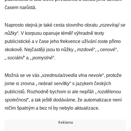
časem narůstá.
Naprosto stejná je také cesta slovního obratu „
rozevírají se
nůžky
“. V korpusu opanuje téměř výhradně texty
publicistické a v čase jeho frekvence užívání roste přímo
skokově. Nejčastěji jsou to nůžky „
mzdové
“, „
cenové
“,
„
sociální
“ a „
pomyslné
“.
Možná se ve vás „
vzedmula/zvedla vlna nevole
“, protože
jsme si zrovna „
nebrali servítky
“ s jazykem českých
publicistů. Rozhodně bychom si ale nepřáli „
rozdělenou
společnost
“, a tak ještě dodáváme, že automatizace není
ničím špatným a bez ní by nebylo aktualizace.