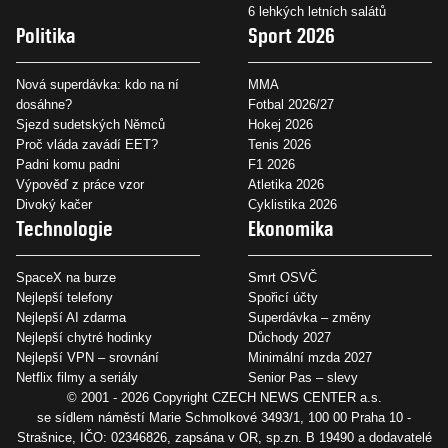
6 lehkých letních salátů
Politika
Sport 2026
Nová superdávka: kdo na ní
MMA
dosáhne?
Fotbal 2026/27
Sjezd sudetských Němců
Hokej 2026
Proč vláda zavádí EET?
Tenis 2026
Padni komu padni
F1 2026
Výpověď z práce vzor
Atletika 2026
Divoký kačer
Cyklistika 2026
Technologie
Ekonomika
SpaceX na burze
Smrt OSVČ
Nejlepší telefony
Spořicí účty
Nejlepší AI zdarma
Superdávka – změny
Nejlepší chytré hodinky
Důchody 2027
Nejlepší VPN – srovnání
Minimální mzda 2027
Netflix filmy a seriály
Senior Pas – slevy
© 2001 - 2026 Copyright
CZECH NEWS CENTER a.s.
se sídlem náměstí Marie Schmolkové 3493/1, 100 00 Praha 10 -
Strašnice, IČO: 02346826, zapsána v OR, sp.zn. B 19490 a dodavatelé