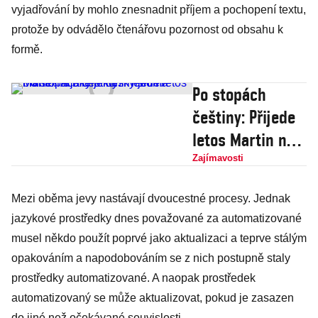
vyjadřování by mohlo znesnadnit příjem a pochopení textu,
protože by odvádělo čtenářovu pozornost od obsahu k
formě.
Po stopách
češtiny: Přijede
letos Martin na
bílém koni nebo
Zajímavosti
na brůně? A jaký
Mezi oběma jevy nastávají dvoucestné procesy. Jednak
je český sníh?
jazykové prostředky dnes považované za automatizované
musel někdo použít poprvé jako aktualizaci a teprve stálým
opakováním a napodobováním se z nich postupně staly
prostředky automatizované. A naopak prostředek
automatizovaný se může aktualizovat, pokud je zasazen
do jiné než očekávané souvislosti.