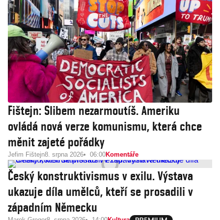
Fištejn: Slibem nezarmoutíš. Ameriku
ovládá nová verze komunismu, která chce
měnit zajeté pořádky
Jefim Fištejn
8. srpna 2026
06:00
Komentáře
Český konstruktivismus v exilu. Výstava
ukazuje díla umělců, kteří se prosadili v
západním Německu
Marek Gregor
8. srpna 2026
14:00
Kultura