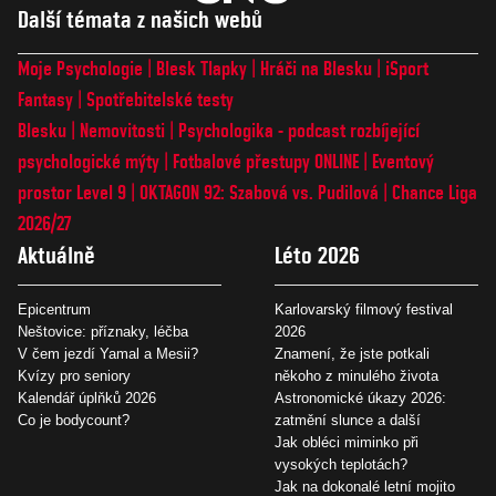
Další témata z našich webů
Moje Psychologie
Blesk Tlapky
Hráči na Blesku
iSport
Fantasy
Spotřebitelské testy
Blesku
Nemovitosti
Psychologika - podcast rozbíjející
psychologické mýty
Fotbalové přestupy ONLINE
Eventový
prostor Level 9
OKTAGON 92: Szabová vs. Pudilová
Chance Liga
2026/27
Aktuálně
Léto 2026
Epicentrum
Karlovarský filmový festival
Neštovice: příznaky, léčba
2026
V čem jezdí Yamal a Mesii?
Znamení, že jste potkali
Kvízy pro seniory
někoho z minulého života
Kalendář úplňků 2026
Astronomické úkazy 2026:
Co je bodycount?
zatmění slunce a další
Jak obléci miminko při
vysokých teplotách?
Jak na dokonalé letní mojito