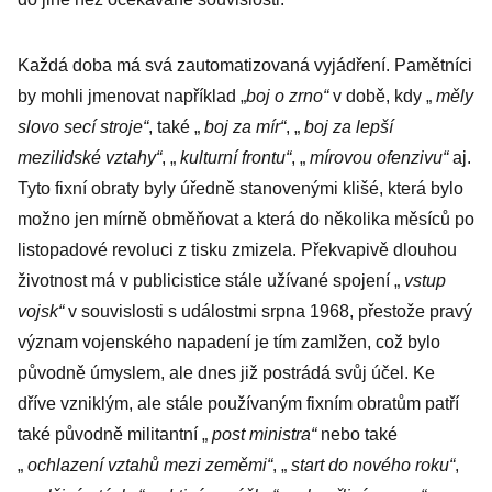
Každá doba má svá zautomatizovaná vyjádření. Pamětníci
by mohli jmenovat například „
boj o zrno“
v době, kdy „
měly
slovo secí stroje“
, také „
boj za mír“
, „
boj za lepší
mezilidské vztahy“
, „
kulturní frontu“
, „
mírovou ofenzivu“
aj.
Tyto fixní obraty byly úředně stanovenými klišé, která bylo
možno jen mírně obměňovat a která do několika měsíců po
listopadové revoluci z tisku zmizela. Překvapivě dlouhou
životnost má v publicistice stále užívané spojení „
vstup
vojsk“
v souvislosti s událostmi srpna 1968, přestože pravý
význam vojenského napadení je tím zamlžen, což bylo
původně úmyslem, ale dnes již postrádá svůj účel. Ke
dříve vzniklým, ale stále používaným fixním obratům patří
také původně militantní „
post ministra“
nebo také
„
ochlazení vztahů mezi zeměmi“
, „
start do nového roku“
,