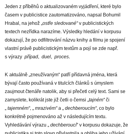
tak říkáme a kde
Jeden z příběhů o aktualizovaném vyjádření, které bylo
se vzalo?
časem v publicistice zautomatizováno, napsal Bohumil
Hrabal, na jehož „
ostře sledované“
v publicistických
textech nezřídka narazíme. Výsledky hledání v korpusu
dokazují, že po odfiltrování názvu knihy a filmu je spojení
vlastní právě publicistickým textům a pojí se zde např.
s výrazy
případ
,
duel
,
proces
.
K aktuálně „zneužívaným“ patří přídavná jména, která
bývají často používaná v titulcích článků s úmyslem
zaujmout čtenáře natolik, aby si přečetl celý text. Sami se
zamyslete, kolikrát jste již četli o čemsi „
tajném“
či
„
tajemném“
, „
mrazivém“
a „
dechberoucím“
, co bylo
konkrétně pojmenováno až v následujícím textu.
Vyhledávání výrazu „
dechberoucí
“ v korpusu dokazuje, že
publicistika si toto slovo přivlastnila a obliba jeho užívání