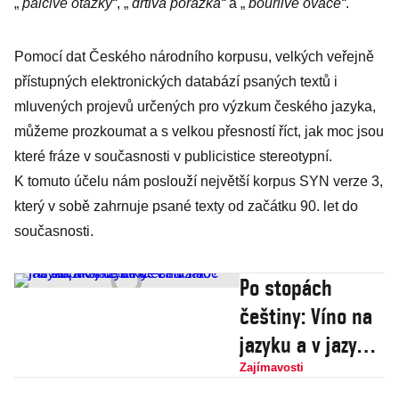
„
palčivé otázky“
, „
drtivá porážka“
a „
bouřlivé ovace“
.
Pomocí dat Českého národního korpusu, velkých veřejně
přístupných elektronických databází psaných textů i
mluvených projevů určených pro výzkum českého jazyka,
můžeme prozkoumat a s velkou přesností říct, jak moc jsou
které fráze v současnosti v publicistice stereotypní.
K tomuto účelu nám poslouží největší korpus SYN verze 3,
který v sobě zahrnuje psané texty od začátku 90. let do
současnosti.
Po stopách
češtiny: Víno na
jazyku a v jazyce
Čechů. Proč mu
Zajímavosti