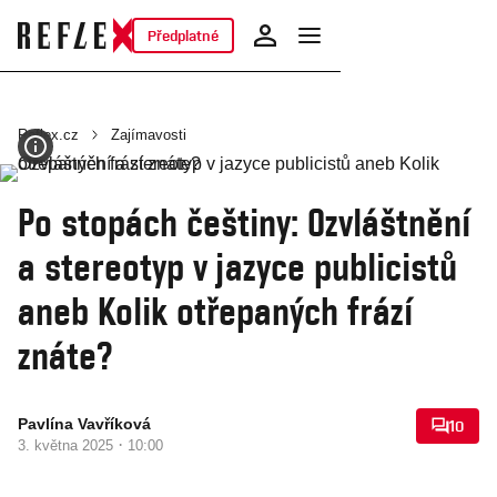
Předplatné
Reflex.cz
Zajímavosti
Po stopách češtiny: Ozvláštnění
a stereotyp v jazyce publicistů
aneb Kolik otřepaných frází
znáte?
Pavlína Vavříková
10
·
3. května 2025
10:00