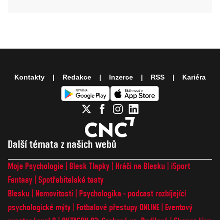
Kontakty
Redakce
Inzerce
RSS
Kariéra
Další témata z našich webů
Moje Psychologie
Blesk Tlapky
Hráči na Blesku
iSport
Fantasy
Spotřebitelské testy
Blesku
Nemovitosti
Psychologika - podcast rozbíjející
psychologické mýty
Fotbalové přestupy ONLINE
Eventový