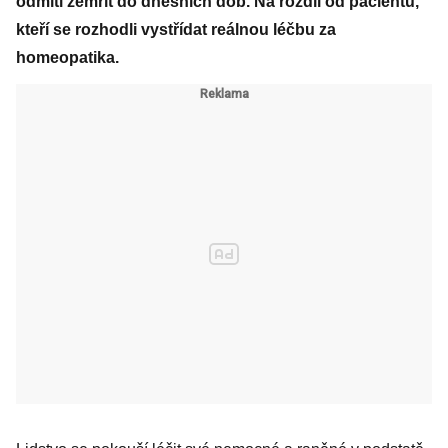
odmítl zemřít do dnešních dob. Na rozdíl od pacientů,
kteří se rozhodli vystřídat reálnou léčbu za
homeopatika.