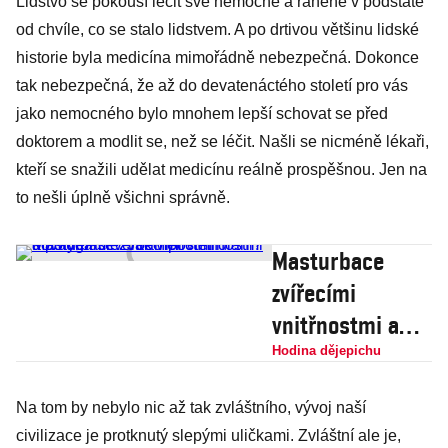
Lidstvo se pokouší léčit své nemocné a raněné v podstatě
od chvíle, co se stalo lidstvem. A po drtivou většinu lidské
historie byla medicína mimořádně nebezpečná. Dokonce
tak nebezpečná, že až do devatenáctého století pro vás
jako nemocného bylo mnohem lepší schovat se před
doktorem a modlit se, než se léčit. Našli se nicméně lékaři,
kteří se snažili udělat medicínu reálně prospěšnou. Jen na
to nešli úplně všichni správně.
Masturbace
zvířecími
vnitřnostmi a
polygamie: Jak v
Hodina dějepichu
posteli dováděli
Na tom by nebylo nic až tak zvláštního, vývoj naší
severoameričtí
civilizace je protknutý slepými uličkami. Zvláštní ale je,