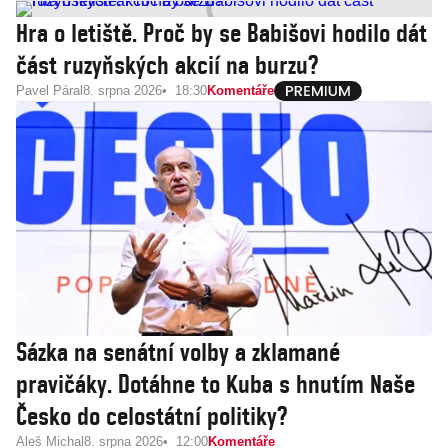
Hra o letiště. Proč by se Babišovi hodilo dát
část ruzyňských akcií na burzu?
Pavel Páral
8. srpna 2026
18:30
Komentáře
Sázka na senátní volby a zklamané
pravičáky. Dotáhne to Kuba s hnutím Naše
Česko do celostátní politiky?
Aleš Michal
8. srpna 2026
12:00
Komentáře