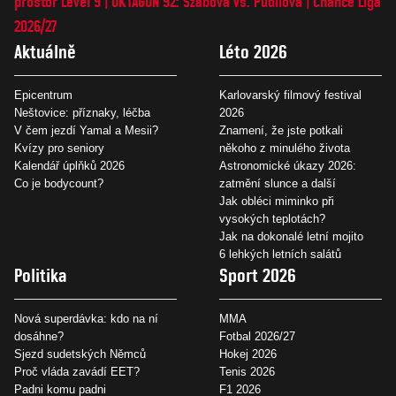
prostor Level 9
OKTAGON 92: Szabová vs. Pudilová
Chance Liga
2026/27
Aktuálně
Léto 2026
Epicentrum
Karlovarský filmový festival
Neštovice: příznaky, léčba
2026
V čem jezdí Yamal a Mesii?
Znamení, že jste potkali
Kvízy pro seniory
někoho z minulého života
Kalendář úplňků 2026
Astronomické úkazy 2026:
Co je bodycount?
zatmění slunce a další
Jak obléci miminko při
vysokých teplotách?
Jak na dokonalé letní mojito
6 lehkých letních salátů
Politika
Sport 2026
Nová superdávka: kdo na ní
MMA
dosáhne?
Fotbal 2026/27
Sjezd sudetských Němců
Hokej 2026
Proč vláda zavádí EET?
Tenis 2026
Padni komu padni
F1 2026