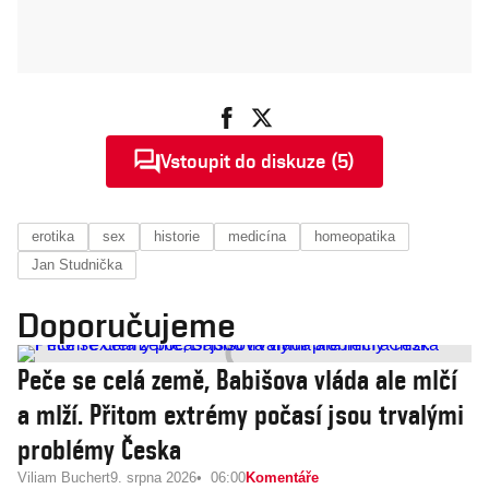
Vstoupit do diskuze (5)
erotika
sex
historie
medicína
homeopatika
Jan Studnička
Doporučujeme
Peče se celá země, Babišova vláda ale mlčí
a mlží. Přitom extrémy počasí jsou trvalými
problémy Česka
Viliam Buchert
9. srpna 2026
06:00
Komentáře