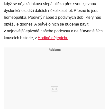
indiáni?
když se nějaká taková slepá ulička přes svou zjevnou
dysfunkčnost drží dalších několik set let. Přesně to jsou
homeopatika. Podivný nápad z podivných dob, který nás
obtěžuje dodnes. A právě o nich se budeme bavit
v nejnovější epizodě našeho podcastu o nejšťavnatějších
kouscích historie, v
Hodině dějepichu
.