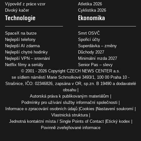
Výpověď z práce vzor
Atletika 2026
Divoký kačer
Cyklistika 2026
Technologie
Ekonomika
SpaceX na burze
Smrt OSVČ
Nejlepší telefony
Spořicí účty
Nejlepší AI zdarma
Superdávka – změny
Nejlepší chytré hodinky
Důchody 2027
Nejlepší VPN – srovnání
Minimální mzda 2027
Netflix filmy a seriály
Senior Pas – slevy
© 2001 - 2026 Copyright
CZECH NEWS CENTER a.s.
se sídlem náměstí Marie Schmolkové 3493/1, 100 00 Praha 10 -
Strašnice, IČO: 02346826, zapsána v OR, sp.zn. B 19490 a dodavatelé
obsahu
Autorská práva k publikovaným materiálům
Podmínky pro užívání služby informační společnosti
Informace o zpracování osobních údajů
Cookies
Nastavení soukromí
Vlastnická struktura
Jednotná kontaktní místa / Single Points of Contact
Etický kodex
Povinně zveřejňované informace