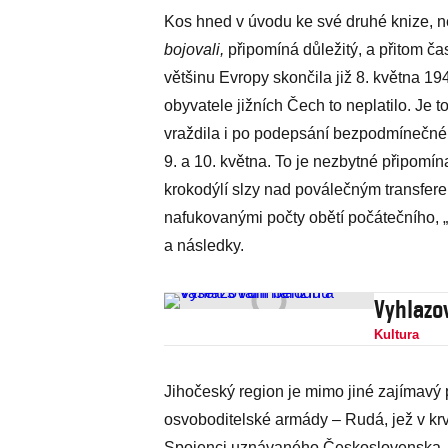
Kos hned v úvodu ke své druhé knize, 
bojovali,
připomíná důležitý, a přitom ča
většinu Evropy skončila již 8. května 19
obyvatele jižních Čech to neplatilo. Je 
vraždila i po podepsání bezpodmínečné ka
9. a 10. května. To je nezbytné připomína
krokodýlí slzy nad poválečným transfe
nafukovanými počty obětí počátečního, „
a následky.
Vyhlazo
Kultura
Jihočeský region je mimo jiné zajímavý 
osvoboditelské armády – Rudá, jež v krv
Spojenci uznávaného Československa, a