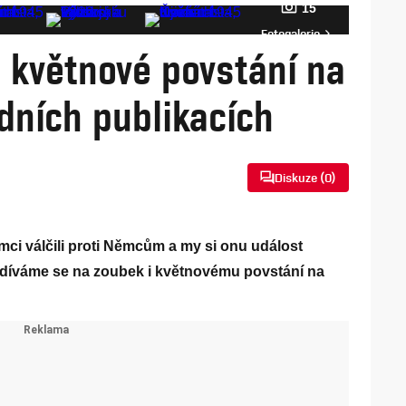
15
Fotogalerie
a květnové povstání na
adních publikacích
Diskuze (
0
)
mci válčili proti Němcům a my si onu událost
íváme se na zoubek i květnovému povstání na