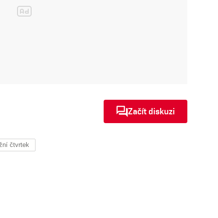
Začít diskuzi
žní čtvrtek