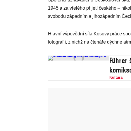
1945 a za vřelého přijetí českého – ni
svobodu západním a jihozápadním Čec
Hlavní výpovědní síla Kosovy práce sp
fotografií, z nichž na čtenáře dýchne atm
Führer 
komiks
Kultura