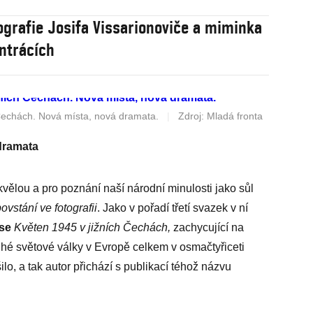
ografie Josifa Vissarionoviče a miminka
ntrácích
Čechách. Nová místa, nová dramata.
|
Zdroj: Mladá fronta
dramata
kvělou a pro poznání naší národní minulosti jako sůl
vstání ve fotografii
. Jako v pořadí třetí svazek v ní
se
Květen 1945 v jižních Čechách,
zachycující na
uhé světové války v Evropě celkem v osmačtyřiceti
o, a tak autor přichází s publikací téhož názvu