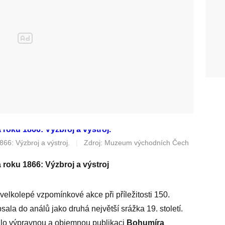
66: Výzbroj a výstroj.
|
Zdroj: Muzeum východních Čech
 roku 1866: Výzbroj a výstroj
velkolepé vzpomínkové akce při příležitosti 150.
sala do análů jako druhá největší srážka 19. století.
lo výpravnou a objemnou publikaci
Bohumíra