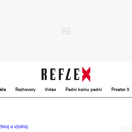
áře
Rozhovory
Video
Padni komu padni
Prostor X