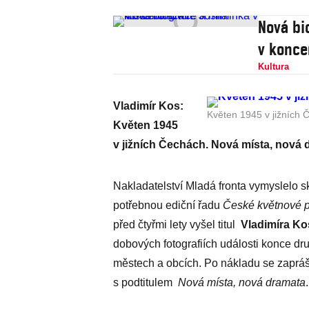
Nová bi
v konce
Kultura
Vladimír Kos:
Květen 1945 v jižních 
Květen 1945
v jižních Čechách. Nová místa, nová 
Nakladatelství Mladá fronta vymyslelo s
potřebnou ediční řadu
České květnové po
před čtyřmi lety vyšel titul
Vladimíra Ko
dobových fotografiích události konce dr
městech a obcích. Po nákladu se zaprášil
s podtitulem
Nová místa, nová dramata
.