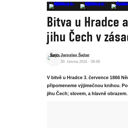
Bitva u Hradce 
jihu Čech v zás
Jaroslav Šajtar
·
30. června 2016
09:00
V bitvě u Hradce 3. července 1866 Ně
připomeneme výjimečnou knihou. Pod
jihu Čech; slovem, a hlavně obrazem.