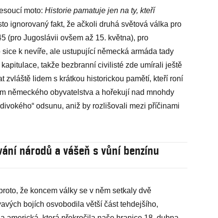
nesoucí moto:
Historie pamatuje jen na ty, kteří
sto ignorovaný fakt, že ačkoli druhá světová válka pro
45 (pro Jugoslávii ovšem až 15. května), pro
to sice k nevíře, ale ustupující německá armáda tady
pitulace, takže bezbranní civilisté zde umírali ještě
t zvláště lidem s krátkou historickou pamětí, kteří roní
rem německého obyvatelstva a hořekují nad mnohdy
divokého“ odsunu, aniž by rozlišovali mezi příčinami
vání národů a vášeň s vůní benzínu
proto, že koncem války se v něm setkaly dvě
avých bojích osvobodila větší část tehdejšího,
 americká, která překročila naše hranice 18. dubna