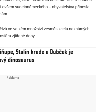
koli ovšem sudetoněmeckého – obyvatelstva přinesla
hám.
očívá ve velkém množství vesměs zcela neznámých
osféra zjitřené doby.
šňupe, Stalin krade a Dubček je
ový dinosaurus