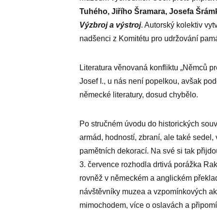
Tuhého, Jiřího Šramara, Josefa Šrámk
Výzbroj a výstroj
. Autorský kolektiv vy
nadšenci z Komitétu pro udržování pamá
Literatura věnovaná konfliktu „Němců pr
Josef I., u nás není popelkou, avšak pod
německé literatury, dosud chybělo.
Po stručném úvodu do historických souv
armád, hodností, zbraní, ale také sedel
pamětních dekorací. Na své si tak přijdo
3. července rozhodla drtivá porážka Ra
rovněž v německém a anglickém překladu
návštěvníky muzea a vzpomínkových akcí
mimochodem, více o oslavách a připomín