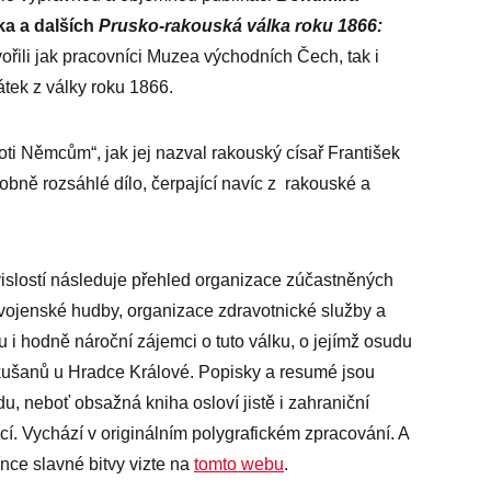
a a dalších
Prusko-rakouská válka roku 1866:
tvořili jak pracovníci Muzea východních Čech, tak i
tek z války roku 1866.
oti Němcům“, jak jej nazval rakouský císař František
obně rozsáhlé dílo, čerpající navíc z rakouské a
islostí následuje přehled organizace zúčastněných
, vojenské hudby, organizace zdravotnické služby a
u i hodně nároční zájemci o tuto válku, o jejímž osudu
kušanů u Hradce Králové. Popisky a resumé jsou
, neboť obsažná kniha osloví jistě i zahraniční
. Vychází v originálním polygrafickém zpracování. A
ce slavné bitvy vizte na
tomto webu
.