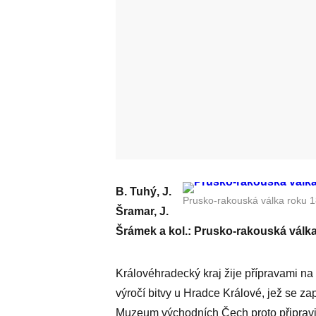
B. Tuhý, J.
Prusko-rakouská válka roku 18
Šramar, J.
Šrámek a kol.: Prusko-rakouská válka
Královéhradecký kraj žije přípravami na 
výročí bitvy u Hradce Králové, jež se zap
Muzeum východních Čech proto připravi