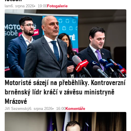
lam
6. srpna 2026
19:00
Fotogalerie
Motoristé sázejí na přeběhlíky. Kontroverzní
brněnský lídr kráčí v závěsu ministryně
Mrázové
Jiří Sezemský
6. srpna 2026
16:00
Komentáře