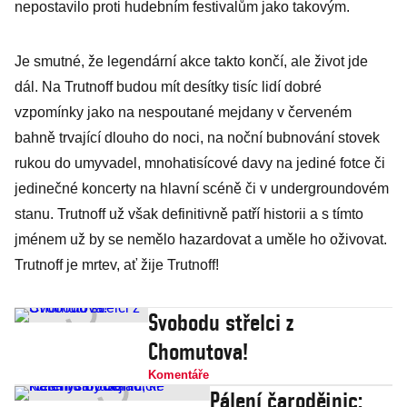
nepostavilo proti hudebním festivalům jako takovým.
Je smutné, že legendární akce takto končí, ale život jde
dál. Na Trutnoff budou mít desítky tisíc lidí dobré
vzpomínky jako na nespoutané mejdany v červeném
bahně trvající dlouho do noci, na noční bubnování stovek
rukou do umyvadel, mnohatisícové davy na jediné fotce či
jedinečné koncerty na hlavní scéně či v undergroundovém
stanu. Trutnoff už však definitivně patří historii a s tímto
jménem už by se nemělo hazardovat a uměle ho oživovat.
Trutnoff je mrtev, ať žije Trutnoff!
Svobodu střelci z
Chomutova!
Komentáře
Pálení čarodějnic: