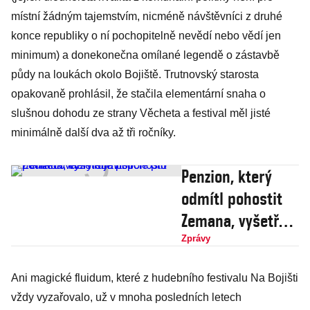
místní žádným tajemstvím, nicméně návštěvníci z druhé
konce republiky o ní pochopitelně nevědí nebo vědí jen
minimum) a donekonečna omílané legendě o zástavbě
půdy na loukách okolo Bojiště. Trutnovský starosta
opakovaně prohlásil, že stačila elementární snaha o
slušnou dohodu ze strany Věcheta a festival měl jisté
minimálně další dva až tři ročníky.
Penzion, který
odmítl pohostit
Zemana, vyšetřuje
policie pro
Zprávy
podněcování
Ani magické fluidum, které z hudebního festivalu Na Bojišti
nenávisti
vždy vyzařovalo, už v mnoha posledních letech