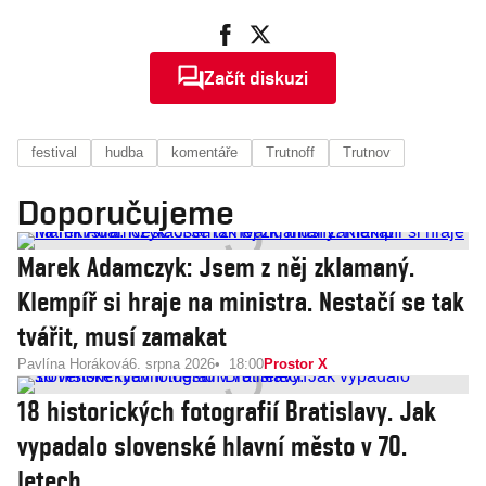
Začít diskuzi
festival
hudba
komentáře
Trutnoff
Trutnov
Doporučujeme
Marek Adamczyk: Jsem z něj zklamaný.
Klempíř si hraje na ministra. Nestačí se tak
tvářit, musí zamakat
Pavlína Horáková
6. srpna 2026
18:00
Prostor X
18 historických fotografií Bratislavy. Jak
vypadalo slovenské hlavní město v 70.
letech