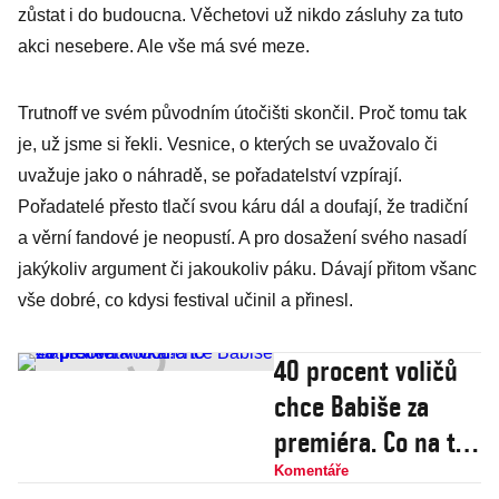
zůstat i do budoucna. Věchetovi už nikdo zásluhy za tuto
akci nesebere. Ale vše má své meze.
Trutnoff ve svém původním útočišti skončil. Proč tomu tak
je, už jsme si řekli. Vesnice, o kterých se uvažovalo či
uvažuje jako o náhradě, se pořadatelství vzpírají.
Pořadatelé přesto tlačí svou káru dál a doufají, že tradiční
a věrní fandové je neopustí. A pro dosažení svého nasadí
jakýkoliv argument či jakoukoliv páku. Dávají přitom všanc
vše dobré, co kdysi festival učinil a přinesl.
40 procent voličů
chce Babiše za
premiéra. Co na to
Gaussova křivka?
Komentáře