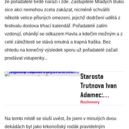
že pořadatelé tvrdě narazí i zde. Zastupitelé Mladých Buků
sice akci nemohou zcela zakázat, nicméně schválili
několik velice přísných omezení, jejichž dodržení udělá z
festivalu doslova trhací kalendář. Pořadatelé zatím
vzdorují, ohánějí se odkazem Havla a kdečím možným a z
celé záležitosti se stává smutná a trapná fraška. Bez
ohledu na konečný výsledek sporu už pořadatelé začali
prodávat vstupenky...
Starosta
Trutnova Ivan
Adamec:
Největší
Rozhovory
nepřítel
Na tomto místě se sluší uvést, že jsem v minulých dvou
zdejšího
dekádách byl jako krkonošský rodák pravidelným