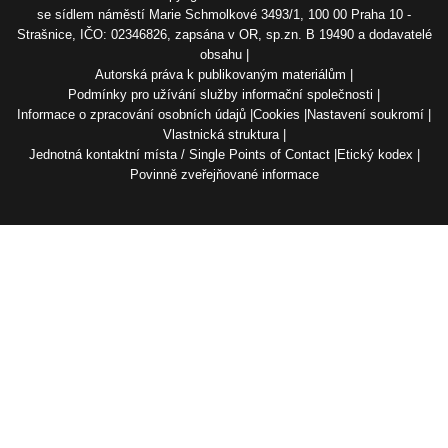
se sídlem náměstí Marie Schmolkové 3493/1, 100 00 Praha 10 -
Strašnice, IČO: 02346826, zapsána v OR, sp.zn. B 19490 a dodavatelé
obsahu
Autorská práva k publikovaným materiálům
Podmínky pro užívání služby informační společnosti
Informace o zpracování osobních údajů
Cookies
Nastavení soukromí
Vlastnická struktura
Jednotná kontaktní místa / Single Points of Contact
Etický kodex
Povinně zveřejňované informace