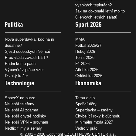
vysokých teplotách?
Jak na dokonalé letní mojito
6 lehkých letních salátů
Politika
Sport 2026
Nová superdávka: kdo na ní
MMA
dosáhne?
Fotbal 2026/27
Sjezd sudetských Němců
Hokej 2026
Proč vláda zavádí EET?
Tenis 2026
Padni komu padni
F1 2026
Výpověď z práce vzor
Atletika 2026
Divoký kačer
Cyklistika 2026
Technologie
Ekonomika
SpaceX na burze
Temu a clo
Nejlepší telefony
Spořicí účty
Nejlepší AI zdarma
Superdávka – změny
Nejlepší chytré hodinky
Chybějící roky k důchodu
Nejlepší VPN – srovnání
Minimální mzda 2027
Netflix filmy a seriály
Vedro v práci
© 2001 - 2026 Copyright
CZECH NEWS CENTER a.s.