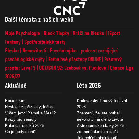
Další témata z našich webů
Moje Psychologie
Blesk Tlapky
Hráči na Blesku
iSport
Fantasy
Spotřebitelské testy
Blesku
Nemovitosti
Psychologika - podcast rozbíjející
psychologické mýty
Fotbalové přestupy ONLINE
Eventový
prostor Level 9
OKTAGON 92: Szabová vs. Pudilová
Chance Liga
2026/27
Aktuálně
Léto 2026
Epicentrum
Karlovarský filmový festival
Neštovice: příznaky, léčba
2026
V čem jezdí Yamal a Mesii?
Znamení, že jste potkali
Kvízy pro seniory
někoho z minulého života
Kalendář úplňků 2026
Astronomické úkazy 2026:
Co je bodycount?
zatmění slunce a další
Jak obléci miminko při