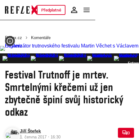
Předplatné
Reflex.cz
Komentáře
Fotoga
Festival Trutnoff je mrtev.
Smrtelnými křečemi už jen
zbytečně špiní svůj historický
odkaz
Jiří Štefek
0
·
1. června 2017
16:30