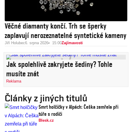
Věčné diamanty končí. Trh se šperky
zaplavují nerozeznatelné syntetické kameny
Jiří Holubec
6. srpna 2026
15:00
Zajímavosti
Jak spolehlivě zakryjete šediny? Tohle
musíte znát
Reklama
Články z jiných titulů
Smrt holčičky v Alpách: Češka zemřela při
túře s rodiči
Blesk.cz