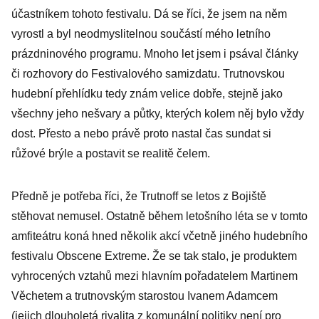
festivalu je jeho
účastníkem tohoto festivalu. Dá se říci, že jsem na něm
pořadatel
vyrostl a byl neodmyslitelnou součástí mého letního
Martin Věchet
prázdninového programu. Mnoho let jsem i psával články
či rozhovory do Festivalového samizdatu. Trutnovskou
hudební přehlídku tedy znám velice dobře, stejně jako
všechny jeho nešvary a půtky, kterých kolem něj bylo vždy
dost. Přesto a nebo právě proto nastal čas sundat si
růžové brýle a postavit se realitě čelem.
Předně je potřeba říci, že Trutnoff se letos z Bojiště
stěhovat nemusel. Ostatně během letošního léta se v tomto
amfiteátru koná hned několik akcí včetně jiného hudebního
festivalu Obscene Extreme. Že se tak stalo, je produktem
vyhrocených vztahů mezi hlavním pořadatelem Martinem
Věchetem a trutnovským starostou Ivanem Adamcem
(jejich dlouholetá rivalita z komunální politiky není pro