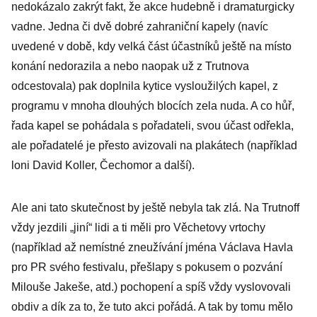
nedokázalo zakrýt fakt, že akce hudebně i dramaturgicky
vadne. Jedna či dvě dobré zahraniční kapely (navíc
uvedené v době, kdy velká část účastníků ještě na místo
konání nedorazila a nebo naopak už z Trutnova
odcestovala) pak doplnila kytice vysloužilých kapel, z
programu v mnoha dlouhých blocích zela nuda. A co hůř,
řada kapel se pohádala s pořadateli, svou účast odřekla,
ale pořadatelé je přesto avizovali na plakátech (například
loni David Koller, Čechomor a další).
Ale ani tato skutečnost by ještě nebyla tak zlá. Na Trutnoff
vždy jezdili „jiní“ lidi a ti měli pro Věchetovy vrtochy
(například až nemístné zneužívání jména Václava Havla
pro PR svého festivalu, přešlapy s pokusem o pozvání
Milouše Jakeše, atd.) pochopení a spíš vždy vyslovovali
obdiv a dík za to, že tuto akci pořádá. A tak by tomu mělo