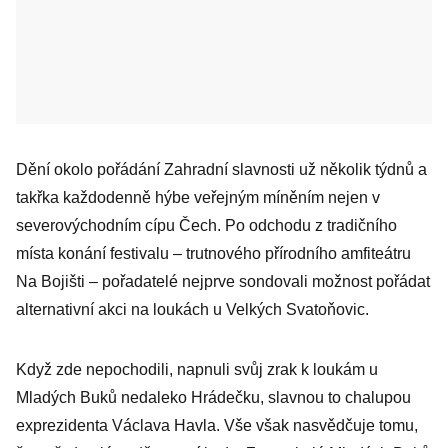
Dění okolo pořádání Zahradní slavnosti už několik týdnů a
takřka každodenně hýbe veřejným míněním nejen v
severovýchodním cípu Čech. Po odchodu z tradičního
místa konání festivalu – trutnového přírodního amfiteátru
Na Bojišti – pořadatelé nejprve sondovali možnost pořádat
alternativní akci na loukách u Velkých Svatoňovic.
Když zde nepochodili, napnuli svůj zrak k loukám u
Mladých Buků nedaleko Hrádečku, slavnou to chalupou
exprezidenta Václava Havla. Vše však nasvědčuje tomu,