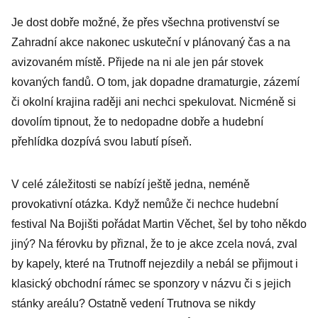
Je dost dobře možné, že přes všechna protivenství se
Zahradní akce nakonec uskuteční v plánovaný čas a na
avizovaném místě. Přijede na ni ale jen pár stovek
kovaných fandů. O tom, jak dopadne dramaturgie, zázemí
či okolní krajina raději ani nechci spekulovat. Nicméně si
dovolím tipnout, že to nedopadne dobře a hudební
přehlídka dozpívá svou labutí píseň.
V celé záležitosti se nabízí ještě jedna, neméně
provokativní otázka. Když nemůže či nechce hudební
festival Na Bojišti pořádat Martin Věchet, šel by toho někdo
jiný? Na férovku by přiznal, že to je akce zcela nová, zval
by kapely, které na Trutnoff nejezdily a nebál se přijmout i
klasický obchodní rámec se sponzory v názvu či s jejich
stánky areálu? Ostatně vedení Trutnova se nikdy