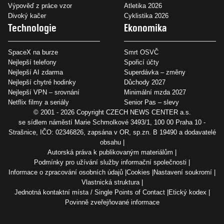
Výpověď z práce vzor
Atletika 2026
Divoký kačer
Cyklistika 2026
Technologie
Ekonomika
SpaceX na burze
Smrt OSVČ
Nejlepší telefony
Spořicí účty
Nejlepší AI zdarma
Superdávka – změny
Nejlepší chytré hodinky
Důchody 2027
Nejlepší VPN – srovnání
Minimální mzda 2027
Netflix filmy a seriály
Senior Pas – slevy
© 2001 - 2026 Copyright
CZECH NEWS CENTER a.s.
se sídlem náměstí Marie Schmolkové 3493/1, 100 00 Praha 10 -
Strašnice, IČO: 02346826, zapsána v OR, sp.zn. B 19490 a dodavatelé
obsahu
Autorská práva k publikovaným materiálům
Podmínky pro užívání služby informační společnosti
Informace o zpracování osobních údajů
Cookies
Nastavení soukromí
Vlastnická struktura
Jednotná kontaktní místa / Single Points of Contact
Etický kodex
Povinně zveřejňované informace