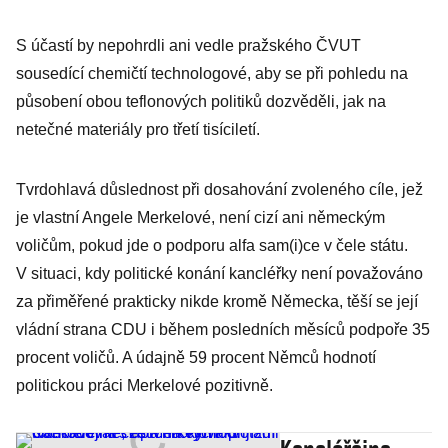
S účastí by nepohrdli ani vedle pražského ČVUT
sousedící chemičtí technologové, aby se při pohledu na
působení obou teflonových politiků dozvěděli, jak na
netečné materiály pro třetí tisíciletí.
Tvrdohlavá důslednost při dosahování zvoleného cíle, jež
je vlastní Angele Merkelové, není cizí ani německým
voličům, pokud jde o podporu alfa sam(i)ce v čele státu.
V situaci, kdy politické konání kancléřky není považováno
za přiměřené prakticky nikde kromě Německa, těší se její
vládní strana CDU i během posledních měsíců podpoře 35
procent voličů. A údajně 59 procent Němců hodnotí
politickou práci Merkelové pozitivně.