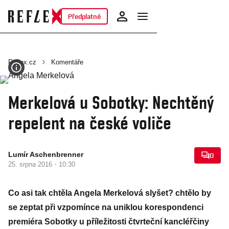
Předplatné
Reflex.cz
Komentáře
Merkelová u Sobotky: Nechtěný
repelent na české voliče
Lumír Aschenbrenner
0
·
25. srpna 2016
10:30
Co asi tak chtěla Angela Merkelová slyšet? chtělo by
se zeptat při vzpomínce na uniklou korespondenci
premiéra Sobotky u příležitosti čtvrteční kancléřčiny