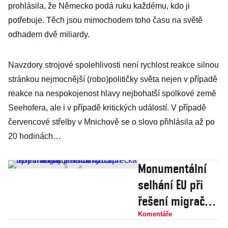
prohlásila, že Německo podá ruku každému, kdo ji
potřebuje. Těch jsou mimochodem toho času na světě
odhadem dvě miliardy.
Navzdory strojové spolehlivosti není rychlost reakce silnou
stránkou nejmocnější (robo)političky světa nejen v případě
reakce na nespokojenost hlavy nejbohatší spolkové země
Seehofera, ale i v případě kritických událostí. V případě
červencové střelby v Mnichově se o slovo přihlásila až po
20 hodinách…
Monumentální
selhání EU při
řešení migrační
krize: Do Turecka
Komentáře