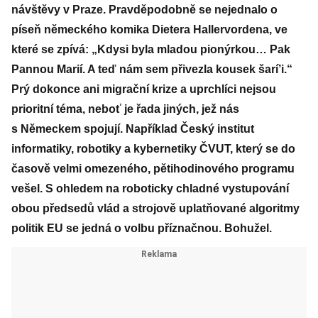
návštěvy v Praze. Pravděpodobně se nejednalo o
píseň německého komika Dietera Hallervordena, ve
které se zpívá: „Kdysi byla mladou pionýrkou… Pak
Pannou Marií. A teď nám sem přivezla kousek šarí’i.“
Prý dokonce ani migrační krize a uprchlíci nejsou
prioritní téma, neboť je řada jiných, jež nás
s Německem spojují. Například Český institut
informatiky, robotiky a kybernetiky ČVUT, který se do
časově velmi omezeného, pětihodinového programu
vešel. S ohledem na roboticky chladné vystupování
obou předsedů vlád a strojově uplatňované algoritmy
politik EU se jedná o volbu příznačnou. Bohužel.