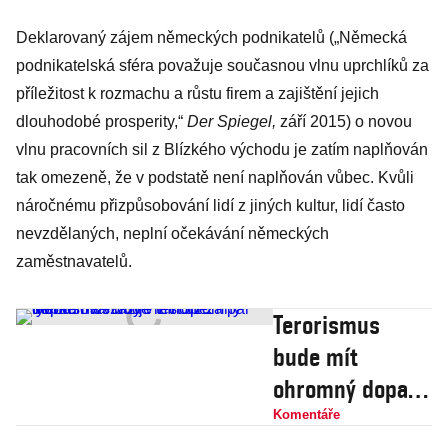
Deklarovaný zájem německých podnikatelů („Německá
podnikatelská sféra považuje současnou vlnu uprchlíků za
příležitost k rozmachu a růstu firem a zajištění jejich
dlouhodobé prosperity,“
Der Spiegel,
září 2015) o novou
vlnu pracovních sil z Blízkého východu je zatím naplňován
tak omezeně, že v podstatě není naplňován vůbec. Kvůli
náročnému přizpůsobování lidí z jiných kultur, lidí často
nevzdělaných, neplní očekávání německých
zaměstnavatelů.
Terorismus
bude mít
ohromný dopad
na volby v
Komentáře