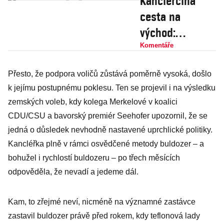
Kancléřčina
cesta na
východ:
Očekávejme, že
Komentáře
Merkelová
Přesto, že podpora voličů zůstává poměrně vysoká, došlo
přijíždí
k jejímu postupnému poklesu. Ten se projevil i na výsledku
obchodovat s
zemských voleb, kdy kolega Merkelové v koalici
uprchlickými
CDU/CSU a bavorský premiér Seehofer upozornil, že se
kvótami
jedná o důsledek nevhodně nastavené uprchlické politiky.
Kancléřka plně v rámci osvědčené metody buldozer – a
bohužel i rychlostí buldozeru – po třech měsících
odpověděla, že nevadí a jedeme dál.
Kam, to zřejmé neví, nicméně na významné zastávce
zastavil buldozer právě před rokem, kdy teflonová lady