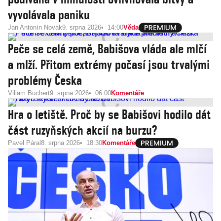
vyvolávala paniku
Jan Antonín Novák
9. srpna 2026
14:00
Věda
Peče se celá země, Babišova vláda ale mlčí
a mlží. Přitom extrémy počasí jsou trvalými
problémy Česka
Viliam Buchert
9. srpna 2026
06:00
Komentáře
Hra o letiště. Proč by se Babišovi hodilo dát
část ruzyňských akcií na burzu?
Pavel Páral
8. srpna 2026
18:30
Komentáře