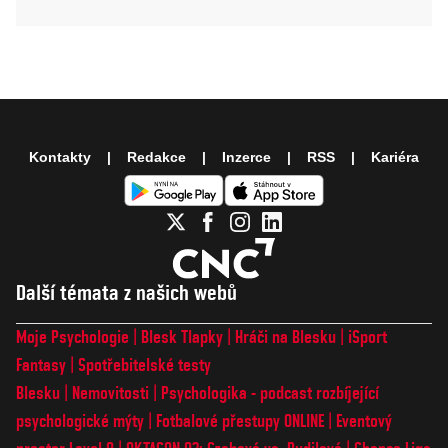
Kontakty
Redakce
Inzerce
RSS
Kariéra
Další témata z našich webů
Moje Psychologie
Blesk Tlapky
Hráči na Blesku
iSport
Fantasy
Spotřebitelské testy
Blesku
Nemovitosti
Psychologika - podcast rozbíjející
psychologické mýty
Fotbalové přestupy ONLINE
Eventový