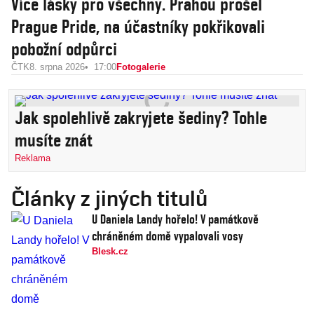
Více lásky pro všechny. Prahou prošel
Prague Pride, na účastníky pokřikovali
pobožní odpůrci
ČTK
8. srpna 2026
17:00
Fotogalerie
Jak spolehlivě zakryjete šediny? Tohle
musíte znát
Reklama
Články z jiných titulů
U Daniela Landy hořelo! V památkově
chráněném domě vypalovali vosy
Blesk.cz