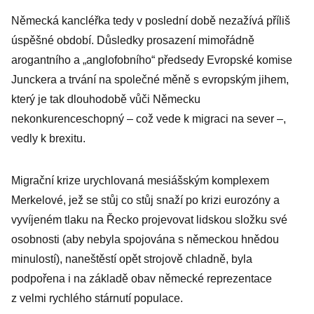
byly vráceny jen
Německá kancléřka tedy v poslední době nezažívá příliš
stovky lidí
úspěšné období. Důsledky prosazení mimořádně
arogantního a „anglofobního“ předsedy Evropské komise
Junckera a trvání na společné měně s evropským jihem,
který je tak dlouhodobě vůči Německu
nekonkurenceschopný – což vede k migraci na sever –,
vedly k brexitu.
Migrační krize urychlovaná mesiášským komplexem
Merkelové, jež se stůj co stůj snaží po krizi eurozóny a
vyvíjeném tlaku na Řecko projevovat lidskou složku své
osobnosti (aby nebyla spojována s německou hnědou
minulostí), naneštěstí opět strojově chladně, byla
podpořena i na základě obav německé reprezentace
z velmi rychlého stárnutí populace.