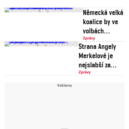
Německá velká
koalice by ve
volbách
nezískala ani
Zprávy
Strana Angely
polovinu hlasů,
Merkelové je
Alternativa pro
nejslabší za
Německo
posledních 5 let,
Zprávy
výrazně
antiuprchlická
posílila
AfD naopak
posiluje