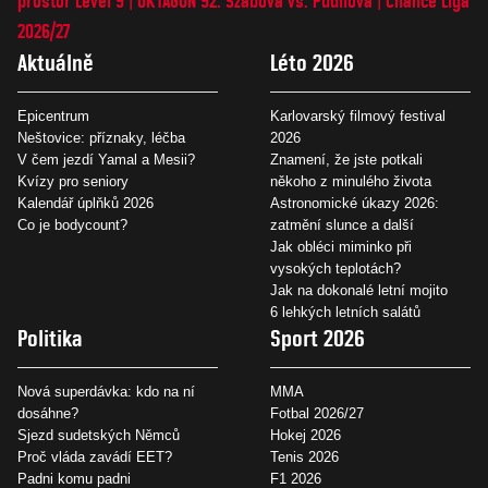
prostor Level 9
OKTAGON 92: Szabová vs. Pudilová
Chance Liga
2026/27
Aktuálně
Léto 2026
Epicentrum
Karlovarský filmový festival
Neštovice: příznaky, léčba
2026
V čem jezdí Yamal a Mesii?
Znamení, že jste potkali
Kvízy pro seniory
někoho z minulého života
Kalendář úplňků 2026
Astronomické úkazy 2026:
Co je bodycount?
zatmění slunce a další
Jak obléci miminko při
vysokých teplotách?
Jak na dokonalé letní mojito
6 lehkých letních salátů
Politika
Sport 2026
Nová superdávka: kdo na ní
MMA
dosáhne?
Fotbal 2026/27
Sjezd sudetských Němců
Hokej 2026
Proč vláda zavádí EET?
Tenis 2026
Padni komu padni
F1 2026