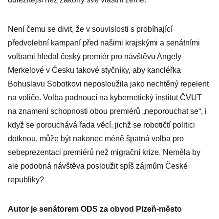
Není čemu se divit, že v souvislosti s probíhající
předvolební kampaní před našimi krajskými a senátními
volbami hledal český premiér pro návštěvu Angely
Merkelové v Česku takové styčníky, aby kancléřka
Bohuslavu Sobotkovi neposloužila jako nechtěný repelent
na voliče. Volba padnoucí na kybernetický institut ČVUT
na znamení schopnosti obou premiérů „neporouchat se“, i
když se porouchává řada věcí, jichž se robotičtí politici
dotknou, může být nakonec méně špatná volba pro
sebeprezentaci premiérů než migrační krize. Neměla by
ale podobná návštěva posloužit spíš zájmům České
republiky?
Autor je senátorem ODS za obvod Plzeň-město