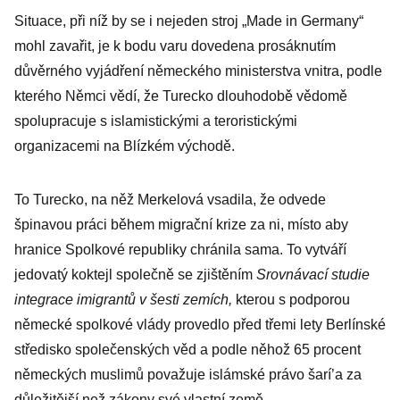
Evropě.
Situace, při níž by se i nejeden stroj „Made in Germany“
Merkelová zažije
mohl zavařit, je k bodu varu dovedena prosáknutím
test už za pár
důvěrného vyjádření německého ministerstva vnitra, podle
týdnů
kterého Němci vědí, že Turecko dlouhodobě vědomě
spolupracuje s islamistickými a teroristickými
organizacemi na Blízkém východě.
To Turecko, na něž Merkelová vsadila, že odvede
špinavou práci během migrační krize za ni, místo aby
hranice Spolkové republiky chránila sama. To vytváří
jedovatý koktejl společně se zjištěním
Srovnávací studie
integrace imigrantů v šesti zemích,
kterou s podporou
německé spolkové vlády provedlo před třemi lety Berlínské
středisko společenských věd a podle něhož 65 procent
německých muslimů považuje islámské právo šarí’a za
důležitější než zákony své vlastní země.