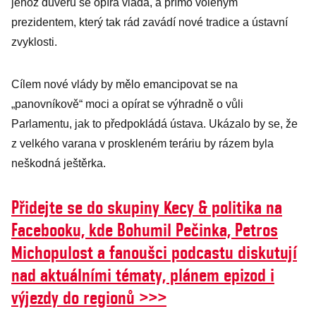
jehož důvěru se opírá vláda, a přímo voleným
prezidentem, který tak rád zavádí nové tradice a ústavní
zvyklosti.
Cílem nové vlády by mělo emancipovat se na
„panovníkově“ moci a opírat se výhradně o vůli
Parlamentu, jak to předpokládá ústava. Ukázalo by se, že
z velkého varana v proskleném teráriu by rázem byla
neškodná ještěrka.
Přidejte se do skupiny Kecy & politika na
Facebooku, kde Bohumil Pečinka, Petros
Michopulost a fanoušci podcastu diskutují
nad aktuálními tématy, plánem epizod i
výjezdy do regionů >>>