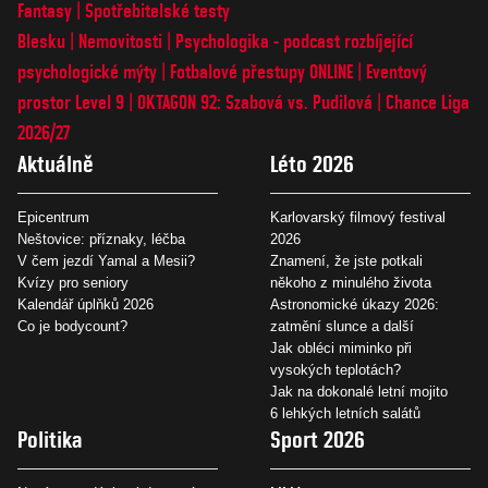
Fantasy
Spotřebitelské testy
Blesku
Nemovitosti
Psychologika - podcast rozbíjející
psychologické mýty
Fotbalové přestupy ONLINE
Eventový
prostor Level 9
OKTAGON 92: Szabová vs. Pudilová
Chance Liga
2026/27
Aktuálně
Léto 2026
Epicentrum
Karlovarský filmový festival
Neštovice: příznaky, léčba
2026
V čem jezdí Yamal a Mesii?
Znamení, že jste potkali
Kvízy pro seniory
někoho z minulého života
Kalendář úplňků 2026
Astronomické úkazy 2026:
Co je bodycount?
zatmění slunce a další
Jak obléci miminko při
vysokých teplotách?
Jak na dokonalé letní mojito
6 lehkých letních salátů
Politika
Sport 2026