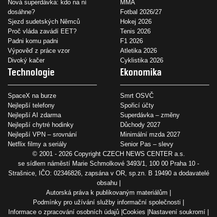
Nová superdávka: kdo na ní
MMA
dosáhne?
Fotbal 2026/27
Sjezd sudetských Němců
Hokej 2026
Proč vláda zavádí EET?
Tenis 2026
Padni komu padni
F1 2026
Výpověď z práce vzor
Atletika 2026
Divoký kačer
Cyklistika 2026
Technologie
Ekonomika
SpaceX na burze
Smrt OSVČ
Nejlepší telefony
Spořicí účty
Nejlepší AI zdarma
Superdávka – změny
Nejlepší chytré hodinky
Důchody 2027
Nejlepší VPN – srovnání
Minimální mzda 2027
Netflix filmy a seriály
Senior Pas – slevy
© 2001 - 2026 Copyright
CZECH NEWS CENTER a.s.
se sídlem náměstí Marie Schmolkové 3493/1, 100 00 Praha 10 -
Strašnice, IČO: 02346826, zapsána v OR, sp.zn. B 19490 a dodavatelé
obsahu
Autorská práva k publikovaným materiálům
Podmínky pro užívání služby informační společnosti
Informace o zpracování osobních údajů
Cookies
Nastavení soukromí