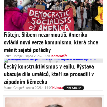
Fištejn: Slibem nezarmoutíš. Ameriku
ovládá nová verze komunismu, která chce
měnit zajeté pořádky
Jefim Fištejn
8. srpna 2026
06:00
Komentáře
Český konstruktivismus v exilu. Výstava
ukazuje díla umělců, kteří se prosadili v
západním Německu
Marek Gregor
8. srpna 2026
14:00
Kultura