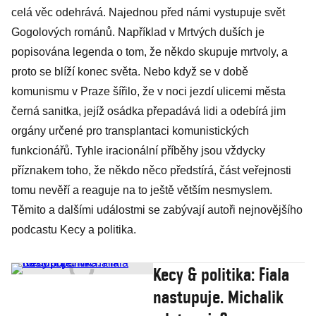
celá věc odehrává. Najednou před námi vystupuje svět
Gogolových románů. Například v Mrtvých duších je
popisována legenda o tom, že někdo skupuje mrtvoly, a
proto se blíží konec světa. Nebo když se v době
komunismu v Praze šířilo, že v noci jezdí ulicemi města
černá sanitka, jejíž osádka přepadává lidi a odebírá jim
orgány určené pro transplantaci komunistických
funkcionářů. Tyhle iracionální příběhy jsou vždycky
příznakem toho, že někdo něco předstírá, část veřejnosti
tomu nevěří a reaguje na to ještě větším nesmyslem.
Těmito a dalšími událostmi se zabývají autoři nejnovějšího
podcastu Kecy a politika.
Kecy & politika: Fiala
nastupuje. Michalik