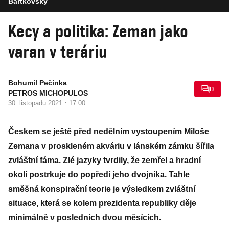
Bartkovský
Kecy a politika: Zeman jako
varan v teráriu
Bohumil Pečinka
0
PETROS MICHOPULOS
·
30. listopadu 2021
17:00
Českem se ještě před nedělním vystoupením Miloše
Zemana v proskleném akváriu v lánském zámku šířila
zvláštní fáma. Zlé jazyky tvrdily, že zemřel a hradní
okolí postrkuje do popředí jeho dvojníka. Tahle
směšná konspirační teorie je výsledkem zvláštní
situace, která se kolem prezidenta republiky děje
minimálně v posledních dvou měsících.