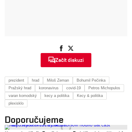
Začít diskuzi
prezident
hrad
Miloš Zeman
Bohumil Pečinka
Pražský hrad
koronavirus
covid-19
Petros Michopulos
varan komodský
kecy a politika
Kecy & politika
plexisklo
Doporučujeme