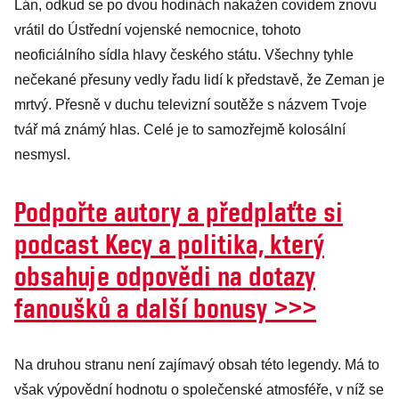
Lán, odkud se po dvou hodinách nakažen covidem znovu
vrátil do Ústřední vojenské nemocnice, tohoto
neoficiálního sídla hlavy českého státu. Všechny tyhle
nečekané přesuny vedly řadu lidí k představě, že Zeman je
mrtvý. Přesně v duchu televizní soutěže s názvem Tvoje
tvář má známý hlas. Celé je to samozřejmě kolosální
nesmysl.
Podpořte autory a předplaťte si
podcast Kecy a politika, který
obsahuje odpovědi na dotazy
fanoušků a další bonusy >>>
Na druhou stranu není zajímavý obsah této legendy. Má to
však výpovědní hodnotu o společenské atmosféře, v níž se