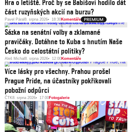
Hra o letiště. Proč by se Babišovi hodilo dát
část ruzyňských akcií na burzu?
Pavel Páral
8. srpna 2026
18:30
Komentáře
Sázka na senátní volby a zklamané
pravičáky. Dotáhne to Kuba s hnutím Naše
Česko do celostátní politiky?
Aleš Michal
8. srpna 2026
12:00
Komentáře
Více lásky pro všechny. Prahou prošel
Prague Pride, na účastníky pokřikovali
pobožní odpůrci
ČTK
8. srpna 2026
17:00
Fotogalerie