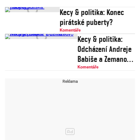
Kecy & politika: Konec
pirátské puberty?
Komentáře
Kecy & politika:
Odcházení Andreje
Babiše a Zemanovo
zmrtvýchvstání
Komentáře