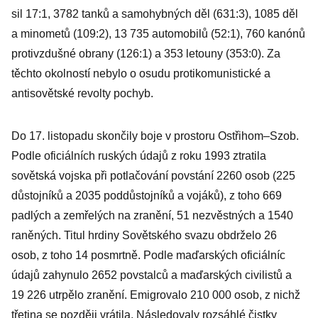
sil 17:1, 3782 tanků a samohybných děl (631:3), 1085 děl
a minometů (109:2), 13 735 automobilů (52:1), 760 kanónů
protivzdušné obrany (126:1) a 353 letouny (353:0). Za
těchto okolností nebylo o osudu protikomunistické a
antisovětské revolty pochyb.
Do 17. listopadu skončily boje v prostoru Ostřihom–Szob.
Podle oficiálních ruských údajů z roku 1993 ztratila
sovětská vojska při potlačování povstání 2260 osob (225
důstojníků a 2035 poddůstojníků a vojáků), z toho 669
padlých a zemřelých na zranění, 51 nezvěstných a 1540
raněných. Titul hrdiny Sovětského svazu obdrželo 26
osob, z toho 14 posmrtně. Podle maďarských oficiálníc
údajů zahynulo 2652 povstalců a maďarských civilistů a
19 226 utrpělo zranění. Emigrovalo 210 000 osob, z nichž
třetina se později vrátila. Následovaly rozsáhlé čistky