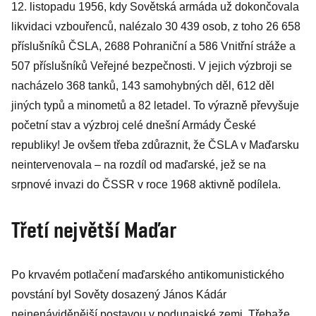
12. listopadu 1956, kdy Sovětská armáda už dokončovala
likvidaci vzbouřenců, nalézalo 30 439 osob, z toho 26 658
příslušníků ČSLA, 2688 Pohraniční a 586 Vnitřní stráže a
507 příslušníků Veřejné bezpečnosti. V jejich výzbroji se
nacházelo 368 tanků, 143 samohybných děl, 612 děl
jiných typů a minometů a 82 letadel. To výrazně převyšuje
početní stav a výzbroj celé dnešní Armády České
republiky! Je ovšem třeba zdůraznit, že ČSLA v Maďarsku
neintervenovala – na rozdíl od maďarské, jež se na
srpnové invazi do ČSSR v roce 1968 aktivně podílela.
Třetí největší Maďar
Po krvavém potlačení maďarského antikomunistického
povstání byl Sověty dosazený János Kádár
nejnenáviděnější postavou v podunajské zemi. Třebaže