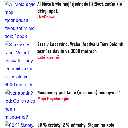
AI Meta brýle mají zjednodušit život, zatím ale
dělají opak
HeyFomo
Sraz v šest ráno. Vrchol festivalu Tóny Dolomit
zazní za úsvitu ve 3000 metrech
Lidé a země
Nenápadný jed: Co je (a co není) misogynie?
Moje Psychologie
80 % čistoty, 2 % námahy. Stojan na kolo