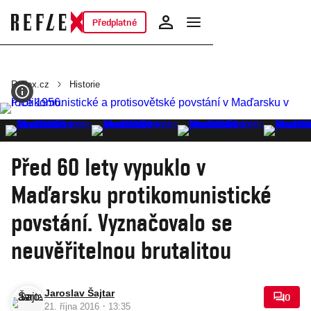
Předplatné
Reflex.cz
Historie
Před 60 lety vypuklo v
Maďarsku protikomunistické
povstání. Vyznačovalo se
neuvěřitelnou brutalitou
Jaroslav Šajtar
0
·
21. října 2016
13:35