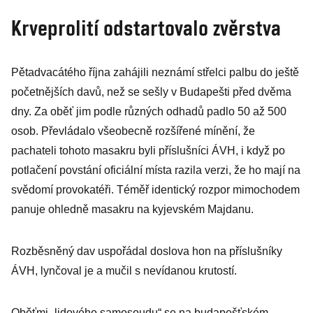
Krveprolití odstartovalo zvěrstva
Pětadvacátého října zahájili neznámí střelci palbu do ještě
početnějších davů, než se sešly v Budapešti před dvěma
dny. Za oběť jim podle různých odhadů padlo 50 až 500
osob. Převládalo všeobecně rozšířené mínění, že
pachateli tohoto masakru byli příslušníci ÁVH, i když po
potlačení povstání oficiální místa razila verzi, že ho mají na
svědomí provokatéři. Téměř identický rozpor mimochodem
panuje ohledně masakru na kyjevském Majdanu.
Rozběsněný dav uspořádal doslova hon na příslušníky
ÁVH, lynčoval je a mučil s nevídanou krutostí.
Oběťmi „lidového samosoudu“ se na budapešťském