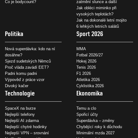
Co je bodycount?
zatmění slunce a další
Jak obléci miminko při
vysokých teplotách?
Jak na dokonalé letní mojito
6 lehkých letních salátů
Politika
Sport 2026
Nová superdávka: kdo na ní
MMA
dosáhne?
Fotbal 2026/27
Sjezd sudetských Němců
Hokej 2026
Proč vláda zavádí EET?
Tenis 2026
Padni komu padni
F1 2026
Výpověď z práce vzor
Atletika 2026
Divoký kačer
Cyklistika 2026
Technologie
Ekonomika
SpaceX na burze
Temu a clo
Nejlepší telefony
Spořicí účty
Nejlepší AI zdarma
Superdávka – změny
Nejlepší chytré hodinky
Chybějící roky k důchodu
Nejlepší VPN – srovnání
Minimální mzda 2027