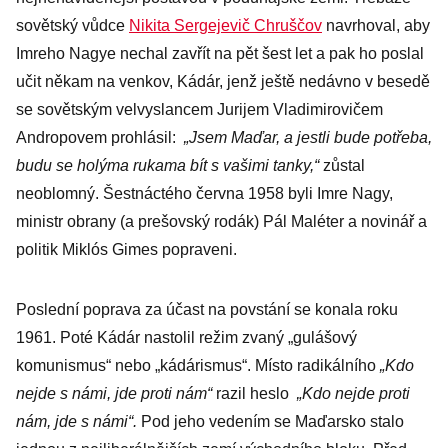
sovětský vůdce
Nikita Sergejevič Chruščov
navrhoval, aby
Imreho Nagye nechal zavřít na pět šest let a pak ho poslal
učit někam na venkov, Kádár, jenž ještě nedávno v besedě
se sovětským velvyslancem Jurijem Vladimirovičem
Andropovem prohlásil:
„Jsem Maďar, a jestli bude potřeba,
budu se holýma rukama bít s vašimi tanky,“
zůstal
neoblomný. Šestnáctého června 1958 byli Imre Nagy,
ministr obrany (a prešovský rodák) Pál Maléter a novinář a
politik Miklós Gimes popraveni.
Poslední poprava za účast na povstání se konala roku
1961. Poté Kádár nastolil režim zvaný „gulášový
komunismus“ nebo „kádárismus“. Místo radikálního
„Kdo
nejde s námi, jde proti nám“
razil heslo
„Kdo nejde proti
nám, jde s námi“.
Pod jeho vedením se Maďarsko stalo