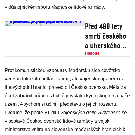
v důstojnickém sboru Maďarské lidové armády.
Před 490 lety
smrtí českého
a uherského
krále Ludvíka v
Historie
bitvě u Moháče
Protikomunistickou vzpouru v Maďarsku sice sovětské
vymřela
vedení dokázalo potlačit samo, ale vojenská opatření na
jagellonská
jihovýchodní hranici provedlo i Československo. Měla za
dynastie
úkol zabránit průniku zbytků povstaleckých skupin na naše
území. Abychom si učinili představu o jejich rozsahu,
uveďme, že podle VI. dílu
Vojenských dějin Slovenska
se
v sestavě Československé lidové armády a vojsk
ministerstva vnitra na slovensko-maďarských hranicích k