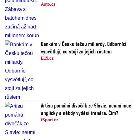
Auto.cz
Bankám v Česku tečou miliardy. Odborníci
vysvětlují, co stojí za jejich růstem
E15.cz
Artisu pomáhá divočák ze Slavie: neumí moc
anglicky a někdy vyděsí trenéra. Čím?
iSport.cz