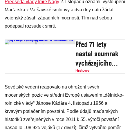
Předseda vlády Imre Nagy
2. listopadu oznámil vystoupení
Maďarska z Varšavské smlouvy a dva dny nato žádal
vojenský zásah západních mocností. Tím nad sebou
podepsal rozsudek smrti.
Před 71 lety
nastal soumrak
vycházejícího
slunce. Japonsko
Historie
podepsalo
Sovětské vedení reagovalo na ohrožení svých
kapitulaci
mocenských pozic ve střední Evropě ustavením „dělnicko-
rolnické vlády“ Jánose Kádára 4. listopadu 1956 a
krvavým potlačením povstání. Podle údajů maďarských
historiků zveřejněných v roce 2011 k 55. výročí povstání
nasadilo 108 925 vojáků (17 divizí), čímž vytvořilo poměr