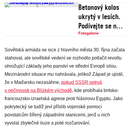
Betonový kolos
ukrytý v lesích.
Podívejte se na
ruiny nacistické
Fotogalerie
továrny v
Sovětská armáda se sice z hlavního města 30. října začala
Krušných horách
stahovat, ale sovětské vedení se rozhodlo potlačit revoltu
ohrožující základy jeho panství ve střední Evropě silou.
Mezinárodní situace mu nahrávala, jelikož Západ je ujistil,
že v Maďarsku nezasáhne,
pokud SSSR setrvá
v nečinnosti na Blízkém východě
, kde probíhala britsko-
francouzsko-izraelská agrese proti Násirovu Egyptu. Jako
pokrytecký se tudíž jeví příslib vojenské pomoci
povstalcům šířený západními stanicemi, jenž u nich
vyvolal zbytečné iluze a poté rozčarování.