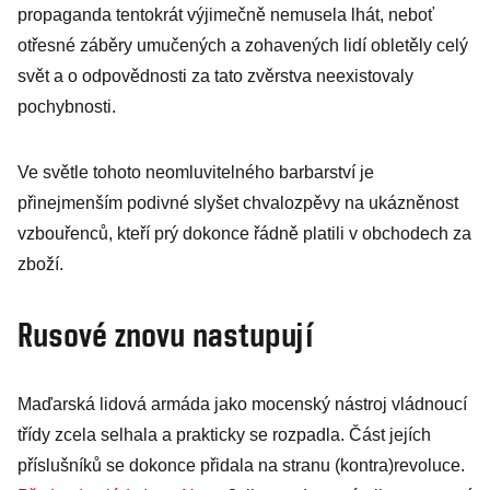
propaganda tentokrát výjimečně nemusela lhát, neboť
otřesné záběry umučených a zohavených lidí obletěly celý
svět a o odpovědnosti za tato zvěrstva neexistovaly
pochybnosti.
Ve světle tohoto neomluvitelného barbarství je
přinejmenším podivné slyšet chvalozpěvy na ukázněnost
vzbouřenců, kteří prý dokonce řádně platili v obchodech za
zboží.
Rusové znovu nastupují
Maďarská lidová armáda jako mocenský nástroj vládnoucí
třídy zcela selhala a prakticky se rozpadla. Část jejích
příslušníků se dokonce přidala na stranu (kontra)revoluce.