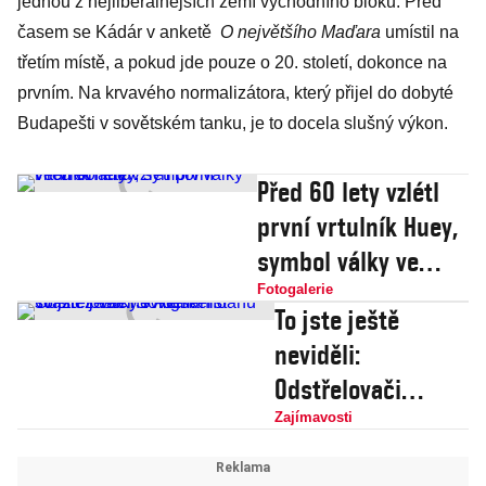
jednou z nejliberálnějších zemí východního bloku. Před
časem se Kádár v anketě
O největšího Maďara
umístil na
třetím místě, a pokud jde pouze o 20. století, dokonce na
prvním. Na krvavého normalizátora, který přijel do dobyté
Budapešti v sovětském tanku, je to docela slušný výkon.
Před 60 lety vzlétl
první vrtulník Huey,
symbol války ve
Vietnamu
Fotogalerie
To jste ještě
neviděli:
Odstřelovači
Sovětského svazu
Zajímavosti
z války v