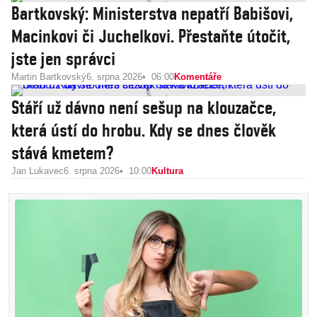
Bartkovský: Ministerstva nepatří Babišovi,
Macinkovi či Juchelkovi. Přestaňte útočit,
jste jen správci
Martin Bartkovský
6. srpna 2026
06:00
Komentáře
Stáří už dávno není sešup na klouzačce,
která ústí do hrobu. Kdy se dnes člověk
stává kmetem?
Jan Lukavec
6. srpna 2026
10:00
Kultura