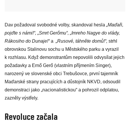
Dav požadoval svobodné volby, skandoval hesla
„Maďaři,
pojďte s námi!“, „Smrt Gerőmu“, „Imreho Nagye do vlády,
Rákosiho do Dunaje!“
a
„Rusové, táhněte domů!“,
strhl
obrovskou Stalinovu sochu u Městského parku a vyrazil
k rozhlasu. Když demonstrantům nepovolili odvysílat jejich
požadavky a Ernő Gerő (vlastním příjmením Singer),
narozený ve slovenské obci Trebušovce, první tajemník
Maďarské strany pracujících a důstojník NKVD, odsoudil
demonstraci jako „nacionalistickou“ a pohrozil odplatou,
zazněly výstřely.
Revoluce začala