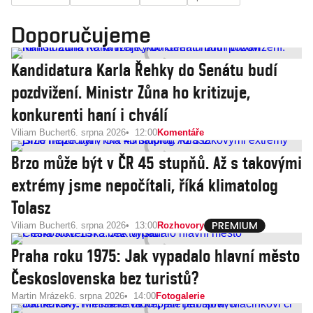
Doporučujeme
Kandidatura Karla Řehky do Senátu budí
pozdvižení. Ministr Zůna ho kritizuje,
konkurenti haní i chválí
Viliam Buchert
6. srpna 2026
12:00
Komentáře
Brzo může být v ČR 45 stupňů. Až s takovými
extrémy jsme nepočítali, říká klimatolog
Tolasz
Viliam Buchert
6. srpna 2026
13:00
Rozhovory
Praha roku 1975: Jak vypadalo hlavní město
Československa bez turistů?
Martin Mrázek
6. srpna 2026
14:00
Fotogalerie