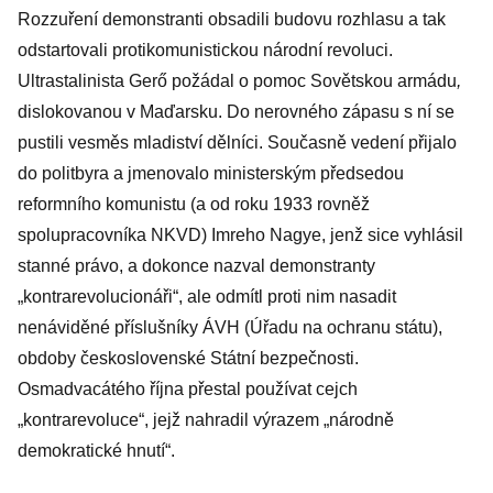
Rozzuření demonstranti obsadili budovu rozhlasu a tak
odstartovali protikomunistickou národní revoluci.
Ultrastalinista Gerő požádal o pomoc Sovětskou armádu
,
dislokovanou v Maďarsku. Do nerovného zápasu s ní se
pustili vesměs mladiství dělníci. Současně vedení přijalo
do politbyra a jmenovalo ministerským předsedou
reformního komunistu (a od roku 1933 rovněž
spolupracovníka NKVD) Imreho Nagye, jenž sice vyhlásil
stanné právo, a dokonce nazval demonstranty
„kontrarevolucionáři“, ale odmítl proti nim nasadit
nenáviděné příslušníky ÁVH (Úřadu na ochranu státu),
obdoby československé Státní bezpečnosti.
Osmadvacátého října přestal používat cejch
„kontrarevoluce“, jejž nahradil výrazem „národně
demokratické hnutí“.