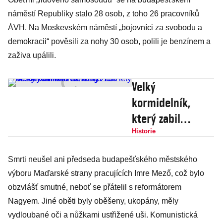
náměstí Republiky stalo 28 osob, z toho 26 pracovníků
ÁVH. Na Moskevském náměstí „bojovníci za svobodu a
demokracii“ pověsili za nohy 30 osob, polili je benzínem a
zaživa upálili.
Velký
kormidelník,
který zabil
desítky miliónů
Historie
lidí. Před 130 lety
Smrti neušel ani předseda budapešťského městského
se narodil Mao
výboru Maďarské strany pracujících Imre Mező, což bylo
Ce-tung
obzvlášť smutné, neboť se přátelil s reformátorem
Nagyem. Jiné oběti byly oběšeny, ukopány, měly
vydloubané oči a nůžkami ustřižené uši. Komunistická