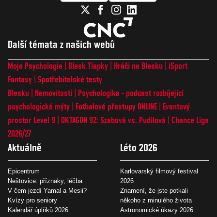
Další témata z našich webů
Moje Psychologie
Blesk Tlapky
Hráči na Blesku
iSport
Fantasy
Spotřebitelské testy
Blesku
Nemovitosti
Psychologika - podcast rozbíjející
psychologické mýty
Fotbalové přestupy ONLINE
Eventový
prostor Level 9
OKTAGON 92: Szabová vs. Pudilová
Chance Liga
2026/27
Aktuálně
Léto 2026
Epicentrum
Karlovarský filmový festival
Neštovice: příznaky, léčba
2026
V čem jezdí Yamal a Mesii?
Znamení, že jste potkali
Kvízy pro seniory
někoho z minulého života
Kalendář úplňků 2026
Astronomické úkazy 2026: