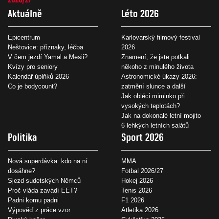
Aktuálně
Léto 2026
Epicentrum
Karlovarský filmový festival
Neštovice: příznaky, léčba
2026
V čem jezdí Yamal a Mesii?
Znamení, že jste potkali
Kvízy pro seniory
někoho z minulého života
Kalendář úplňků 2026
Astronomické úkazy 2026:
Co je bodycount?
zatmění slunce a další
Jak obléci miminko při
vysokých teplotách?
Jak na dokonalé letní mojito
6 lehkých letních salátů
Politika
Sport 2026
Nová superdávka: kdo na ní
MMA
dosáhne?
Fotbal 2026/27
Sjezd sudetských Němců
Hokej 2026
Proč vláda zavádí EET?
Tenis 2026
Padni komu padni
F1 2026
Výpověď z práce vzor
Atletika 2026