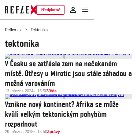
Předplatné
Reflex.cz
Tektonika
tektonika
V Česku se zatřásla zem na nečekaném
místě. Otřesy u Mirotic jsou stále záhadou a
možná varováním
13. března 2024
15:50
Věda
Vznikne nový kontinent? Afrika se může
kvůli velkým tektonickým pohybům
rozpadnout
29. března 2018
15:50
Zprávy