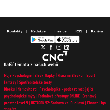
Kontakty
Redakce
Inzerce
RSS
Kariéra
Další témata z našich webů
Moje Psychologie
Blesk Tlapky
Hráči na Blesku
iSport
Fantasy
Spotřebitelské testy
Blesku
Nemovitosti
Psychologika - podcast rozbíjející
psychologické mýty
Fotbalové přestupy ONLINE
Eventový
prostor Level 9
OKTAGON 92: Szabová vs. Pudilová
Chance Liga
2026/27