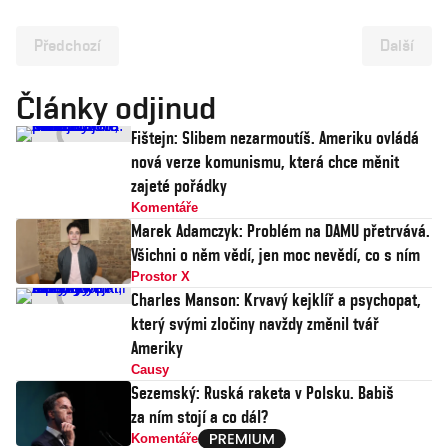
Předchozí
Další
Články odjinud
Fištejn: Slibem nezarmoutíš. Ameriku ovládá
nová verze komunismu, která chce měnit
zajeté pořádky
Komentáře
Marek Adamczyk: Problém na DAMU přetrvává.
Všichni o něm vědí, jen moc nevědí, co s ním
Prostor X
Charles Manson: Krvavý kejklíř a psychopat,
který svými zločiny navždy změnil tvář
Ameriky
Causy
Sezemský: Ruská raketa v Polsku. Babiš
za ním stojí a co dál?
Komentáře