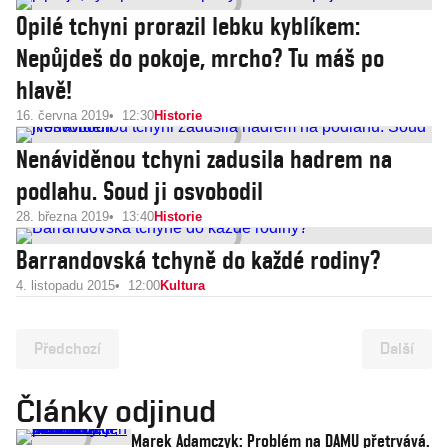
Opilé tchyni prorazil lebku kyblíkem:
Nepůjdeš do pokoje, mrcho? Tu máš po
hlavě!
16. června 2019
12:30
Historie
Nenáviděnou tchyni zadusila hadrem na
podlahu. Soud ji osvobodil
28. března 2019
13:40
Historie
Barrandovská tchyně do každé rodiny?
4. listopadu 2015
12:00
Kultura
Předchozí
Další
Články odjinud
Marek Adamczyk: Problém na DAMU přetrvává.