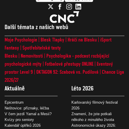
Další témata z našich webů
Moje Psychologie
Blesk Tlapky
Hráči na Blesku
iSport
Fantasy
Spotřebitelské testy
Blesku
Nemovitosti
Psychologika - podcast rozbíjející
psychologické mýty
Fotbalové přestupy ONLINE
Eventový
prostor Level 9
OKTAGON 92: Szabová vs. Pudilová
Chance Liga
2026/27
Aktuálně
Léto 2026
Epicentrum
Karlovarský filmový festival
Neštovice: příznaky, léčba
2026
V čem jezdí Yamal a Mesii?
Znamení, že jste potkali
Kvízy pro seniory
někoho z minulého života
Kalendář úplňků 2026
Astronomické úkazy 2026: