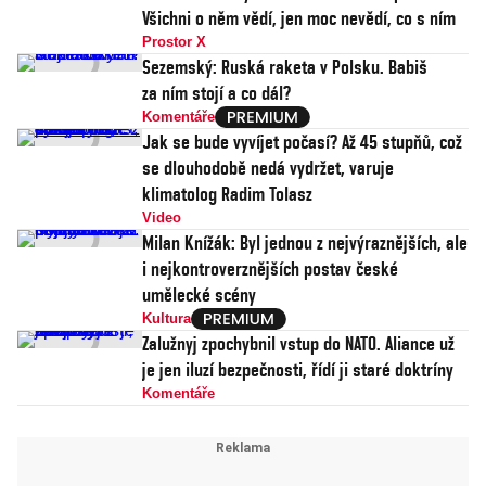
Všichni o něm vědí, jen moc nevědí, co s ním
Prostor X
Sezemský: Ruská raketa v Polsku. Babiš
za ním stojí a co dál?
Komentáře
Jak se bude vyvíjet počasí? Až 45 stupňů, což
se dlouhodobě nedá vydržet, varuje
klimatolog Radim Tolasz
Video
Milan Knížák: Byl jednou z nejvýraznějších, ale
i nejkontroverznějších postav české
umělecké scény
Kultura
Zalužnyj zpochybnil vstup do NATO. Aliance už
je jen iluzí bezpečnosti, řídí ji staré doktríny
Komentáře