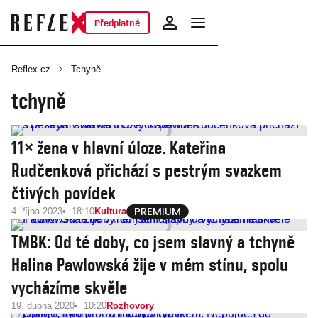
Předplatné
Reflex.cz
Tchyně
tchyně
11× žena v hlavní úloze. Kateřina
Rudčenková přichází s pestrým svazkem
čtivých povídek
4. října 2023
18:10
Kultura
TMBK: Od té doby, co jsem slavný a tchyně
Halina Pawlowská žije v mém stínu, spolu
vycházíme skvěle
19. dubna 2020
10:20
Rozhovory