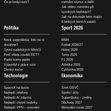
Co je bodycount?
zatmění slunce a další
Jak obléci miminko při
vysokých teplotách?
Jak na dokonalé letní mojito
6 lehkých letních salátů
Politika
Sport 2026
Nová superdávka: kdo na ní
MMA
dosáhne?
Fotbal 2026/27
Sjezd sudetských Němců
Hokej 2026
Proč vláda zavádí EET?
Tenis 2026
Padni komu padni
F1 2026
Výpověď z práce vzor
Atletika 2026
Divoký kačer
Cyklistika 2026
Technologie
Ekonomika
SpaceX na burze
Smrt OSVČ
Nejlepší telefony
Spořicí účty
Nejlepší AI zdarma
Superdávka – změny
Nejlepší chytré hodinky
Důchody 2027
Nejlepší VPN – srovnání
Minimální mzda 2027