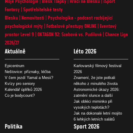
Moje Psychologie
Blesk Tlapky
Hráči na Blesku
iSport
Fantasy
Spotřebitelské testy
Blesku
Nemovitosti
Psychologika - podcast rozbíjející
psychologické mýty
Fotbalové přestupy ONLINE
Eventový
prostor Level 9
OKTAGON 92: Szabová vs. Pudilová
Chance Liga
2026/27
Aktuálně
Léto 2026
Epicentrum
Karlovarský filmový festival
Neštovice: příznaky, léčba
2026
V čem jezdí Yamal a Mesii?
Znamení, že jste potkali
Kvízy pro seniory
někoho z minulého života
Kalendář úplňků 2026
Astronomické úkazy 2026:
Co je bodycount?
zatmění slunce a další
Jak obléci miminko při
vysokých teplotách?
Jak na dokonalé letní mojito
6 lehkých letních salátů
Politika
Sport 2026