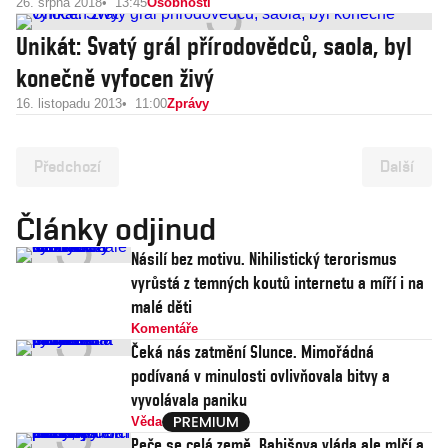
26. srpna 2018
13:45
Osobnosti
Unikát: Svatý grál přírodovědců, saola, byl
konečně vyfocen živý
16. listopadu 2013
11:00
Zprávy
Předchozí
Další
Články odjinud
Násilí bez motivu. Nihilistický terorismus
vyrůstá z temných koutů internetu a míří i na
malé děti
Komentáře
Čeká nás zatmění Slunce. Mimořádná
podívaná v minulosti ovlivňovala bitvy a
vyvolávala paniku
Věda
Peče se celá země, Babišova vláda ale mlčí a