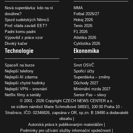
Nová superdávka: kdo na ní
MMA
dosáhne?
Fotbal 2026/27
Sjezd sudetských Němců
Hokej 2026
Proč vláda zavádí EET?
Tenis 2026
Padni komu padni
F1 2026
Výpověď z práce vzor
Atletika 2026
Divoký kačer
Cyklistika 2026
Technologie
Ekonomika
SpaceX na burze
Smrt OSVČ
Nejlepší telefony
Spořicí účty
Nejlepší AI zdarma
Superdávka – změny
Nejlepší chytré hodinky
Důchody 2027
Nejlepší VPN – srovnání
Minimální mzda 2027
Netflix filmy a seriály
Senior Pas – slevy
© 2001 - 2026 Copyright
CZECH NEWS CENTER a.s.
se sídlem náměstí Marie Schmolkové 3493/1, 100 00 Praha 10 -
Strašnice, IČO: 02346826, zapsána v OR, sp.zn. B 19490 a dodavatelé
obsahu
Autorská práva k publikovaným materiálům
Podmínky pro užívání služby informační společnosti