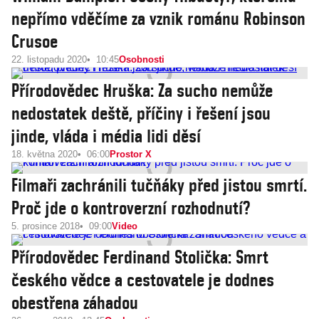
nepřímo vděčíme za vznik románu Robinson
Crusoe
22. listopadu 2020
10:45
Osobnosti
Přírodovědec Hruška: Za sucho nemůže
nedostatek deště, příčiny i řešení jsou
jinde, vláda i média lidi děsí
18. května 2020
06:00
Prostor X
Filmaři zachránili tučňáky před jistou smrtí.
Proč jde o kontroverzní rozhodnutí?
5. prosince 2018
09:00
Video
Přírodovědec Ferdinand Stolička: Smrt
českého vědce a cestovatele je dodnes
obestřena záhadou