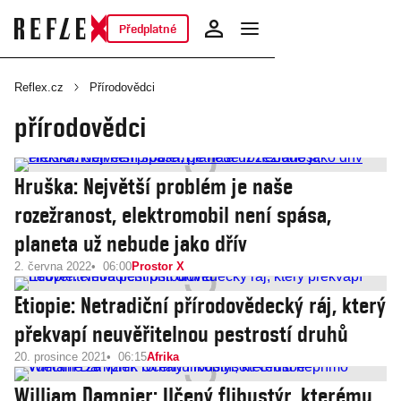
Předplatné
Reflex.cz
Přírodovědci
přírodovědci
Hruška: Největší problém je naše
rozežranost, elektromobil není spása,
planeta už nebude jako dřív
2. června 2022
06:00
Prostor X
Etiopie: Netradiční přírodovědecký ráj, který
překvapí neuvěřitelnou pestrostí druhů
20. prosince 2021
06:15
Afrika
William Dampier: Učený flibustýr, kterému