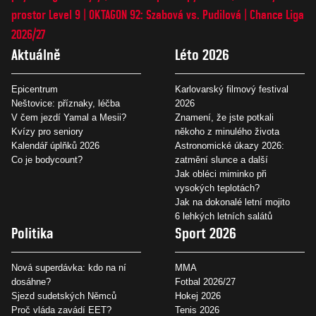
prostor Level 9
OKTAGON 92: Szabová vs. Pudilová
Chance Liga
2026/27
Aktuálně
Léto 2026
Epicentrum
Karlovarský filmový festival
Neštovice: příznaky, léčba
2026
V čem jezdí Yamal a Mesii?
Znamení, že jste potkali
Kvízy pro seniory
někoho z minulého života
Kalendář úplňků 2026
Astronomické úkazy 2026:
Co je bodycount?
zatmění slunce a další
Jak obléci miminko při
vysokých teplotách?
Jak na dokonalé letní mojito
6 lehkých letních salátů
Politika
Sport 2026
Nová superdávka: kdo na ní
MMA
dosáhne?
Fotbal 2026/27
Sjezd sudetských Němců
Hokej 2026
Proč vláda zavádí EET?
Tenis 2026