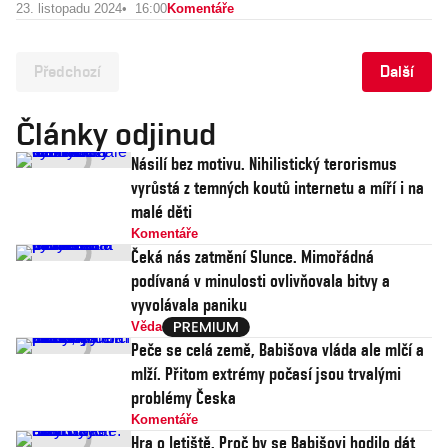
23. listopadu 2024
16:00
Komentáře
Předchozí
Další
Články odjinud
Násilí bez motivu. Nihilistický terorismus
vyrůstá z temných koutů internetu a míří i na
malé děti
Komentáře
Čeká nás zatmění Slunce. Mimořádná
podívaná v minulosti ovlivňovala bitvy a
vyvolávala paniku
Věda
Peče se celá země, Babišova vláda ale mlčí a
mlží. Přitom extrémy počasí jsou trvalými
problémy Česka
Komentáře
Hra o letiště. Proč by se Babišovi hodilo dát