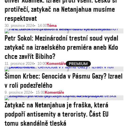
Oliver Adámek: Izrael proti všem. Česko si
protiřečí, zatykač na Netanjahua musíme
respektovat
30. prosince 2024
14:00
Téma
Petr Sokol: Mezinárodní trestní soud vydal
zatykač na izraelského premiéra aneb Kdo
chce zavřít Bibiho?
11. prosince 2024
10:00
Komentáře
Šimon Krbec: Genocida v Pásmu Gazy? Izrael
v roli podezřelého
9. prosince 2024
15:00
Komentáře
Zatykač na Netanjahua je fraška, která
podpoří antisemity a teroristy. Část EU
tomu skandálně tleská