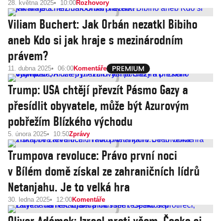
28. května 2025
10:00
Rozhovory
Viliam Buchert: Jak Orbán nezatkl Bibiho
aneb Kdo si jak hraje s mezinárodním
právem?
11. dubna 2025
06:00
Komentáře
Trump: USA chtějí převzít Pásmo Gazy a
přesídlit obyvatele, může být Azurovým
pobřežím Blízkého východu
5. února 2025
10:50
Zprávy
Trumpova revoluce: Právo první noci
v Bílém domě získal ze zahraničních lídrů
Netanjahu. Je to velká hra
30. ledna 2025
12:00
Komentáře