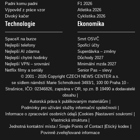
Padni komu padni
F1 2026
Výpověď z práce vzor
Atletika 2026
Divoký kačer
Cyklistika 2026
Technologie
Ekonomika
SpaceX na burze
Smrt OSVČ
Nejlepší telefony
Spořicí účty
Nejlepší AI zdarma
Superdávka – změny
Nejlepší chytré hodinky
Důchody 2027
Nejlepší VPN – srovnání
Minimální mzda 2027
Netflix filmy a seriály
Senior Pas – slevy
© 2001 - 2026 Copyright
CZECH NEWS CENTER a.s.
se sídlem náměstí Marie Schmolkové 3493/1, 100 00 Praha 10 -
Strašnice, IČO: 02346826, zapsána v OR, sp.zn. B 19490 a dodavatelé
obsahu
Autorská práva k publikovaným materiálům
Podmínky pro užívání služby informační společnosti
Informace o zpracování osobních údajů
Cookies
Nastavení soukromí
Vlastnická struktura
Jednotná kontaktní místa / Single Points of Contact
Etický kodex
Povinně zveřejňované informace