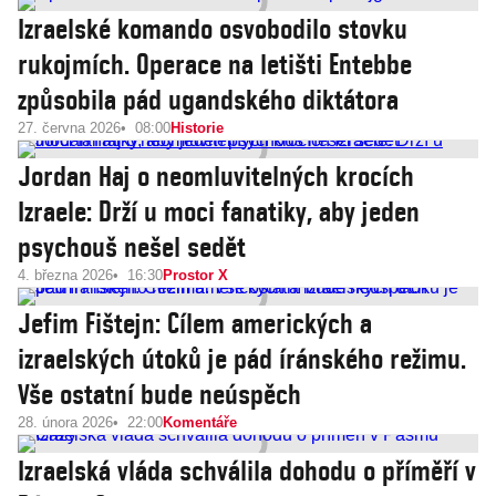
Izraelské komando osvobodilo stovku
rukojmích. Operace na letišti Entebbe
způsobila pád ugandského diktátora
27. června 2026
08:00
Historie
Jordan Haj o neomluvitelných krocích
Izraele: Drží u moci fanatiky, aby jeden
psychouš nešel sedět
4. března 2026
16:30
Prostor X
Jefim Fištejn: Cílem amerických a
izraelských útoků je pád íránského režimu.
Vše ostatní bude neúspěch
28. února 2026
22:00
Komentáře
Izraelská vláda schválila dohodu o příměří v