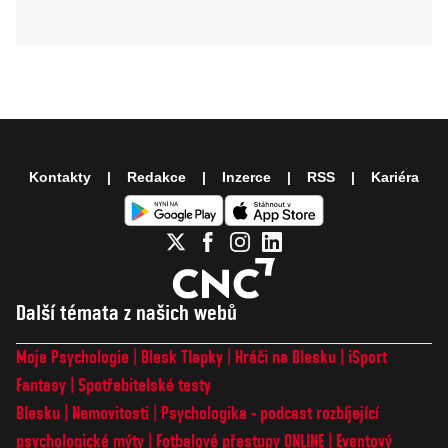
Kontakty
Redakce
Inzerce
RSS
Kariéra
Další témata z našich webů
Moje Psychologie
Blesk Tlapky
Hráči na Blesku
iSport
Fantasy
Spotřebitelské testy
Blesku
Nemovitosti
Psychologika - podcast rozbíjející
psychologické mýty
Fotbalové přestupy ONLINE
Eventový