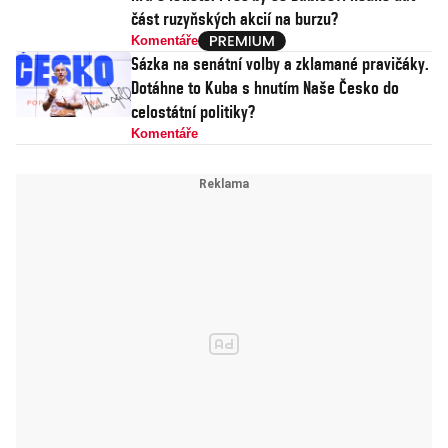
část ruzyňských akcií na burzu?
Komentáře
Sázka na senátní volby a zklamané pravičáky.
Dotáhne to Kuba s hnutím Naše Česko do
celostátní politiky?
Komentáře