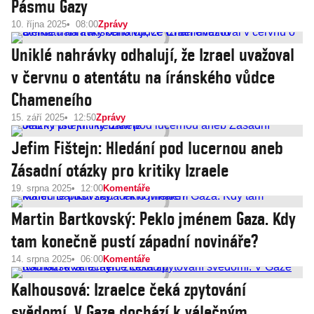
Pásmu Gazy
10. října 2025
08:00
Zprávy
Uniklé nahrávky odhalují, že Izrael uvažoval
v červnu o atentátu na íránského vůdce
Chameneího
15. září 2025
12:50
Zprávy
Jefim Fištejn: Hledání pod lucernou aneb
Zásadní otázky pro kritiky Izraele
19. srpna 2025
12:00
Komentáře
Martin Bartkovský: Peklo jménem Gaza. Kdy
tam konečně pustí západní novináře?
14. srpna 2025
06:00
Komentáře
Kalhousová: Izraelce čeká zpytování
svědomí. V Gaze dochází k válečným