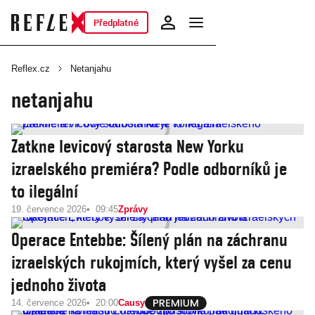
Předplatné
Reflex.cz
Netanjahu
netanjahu
Zatkne levicový starosta New Yorku
izraelského premiéra? Podle odborníků je
to ilegální
19. července 2026
09:45
Zprávy
Operace Entebbe: Šílený plán na záchranu
izraelských rukojmích, který vyšel za cenu
jednoho života
14. července 2026
20:00
Causy