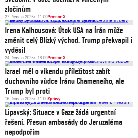
zločinům
27. června 2025
11:00
Prostor X
Irena Kalhousová: Útok USA na Írán může
změnit celý Blízký východ. Trump překvapil i
vyděsil
24. června 2025
18:00
Prostor X
Izrael měl o víkendu příležitost zabít
duchovního vůdce Íránu Chameneího, ale
Trump byl proti
16. června 2025
11:00
Zprávy
Lipavský: Situace v Gaze žádá urgentní
řešení. Přesun ambasády do Jeruzaléma
nepodpořím