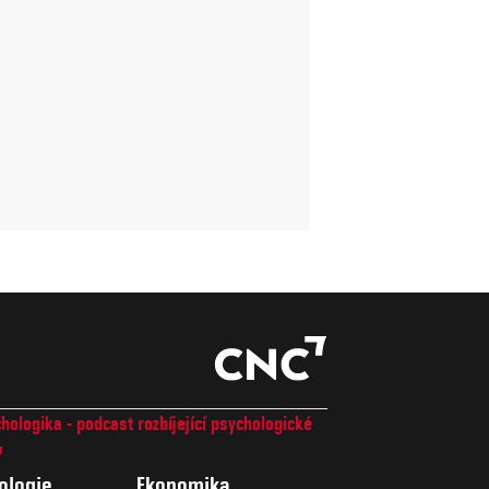
hologika - podcast rozbíjející psychologické
7
ologie
Ekonomika