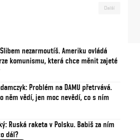
Další
: Slibem nezarmoutíš. Ameriku ovládá
rze komunismu, která chce měnit zajeté
y
damczyk: Problém na DAMU přetrvává.
 o něm vědí, jen moc nevědí, co s ním
ý: Ruská raketa v Polsku. Babiš za ním
co dál?