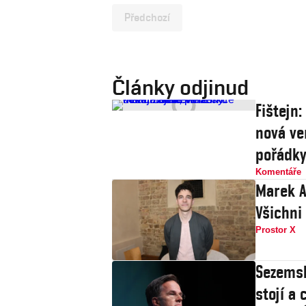
Předchozí
Články odjinud
Fištejn
nová ve
pořádk
Komentáře
Marek A
Všichni
Prostor X
Sezemsk
stojí a 