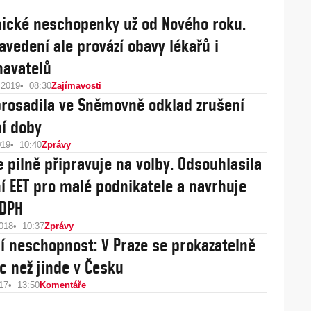
nické neschopenky už od Nového roku.
zavedení ale provází obavy lékařů i
avatelů
 2019
08:30
Zajímavosti
rosadila ve Sněmovně odklad zrušení
í doby
019
10:40
Zprávy
e pilně připravuje na volby. Odsouhlasila
í EET pro malé podnikatele a navrhuje
 DPH
2018
10:37
Zprávy
í neschopnost: V Praze se prokazatelně
c než jinde v Česku
17
13:50
Komentáře