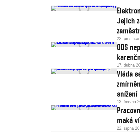
Elektro
Jejich 
zaměstn
22. prosince
ODS nep
karenčn
17. dubna 2
Vláda s
zmírněn
snížení
13. června 
Pracovn
maká ví
22. srpna 20