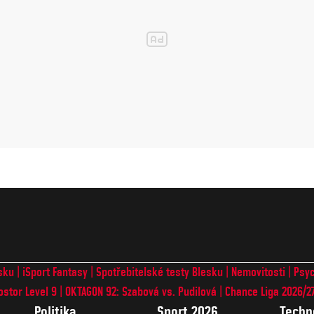
sku
iSport Fantasy
Spotřebitelské testy Blesku
Nemovitosti
Psyc
ostor Level 9
OKTAGON 92: Szabová vs. Pudilová
Chance Liga 2026/2
Politika
Sport 2026
Techn