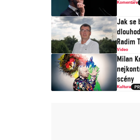
Komentáře
Jak se 
dlouhod
Radim T
Video
Milan Kn
nejkont
scény
Kultura