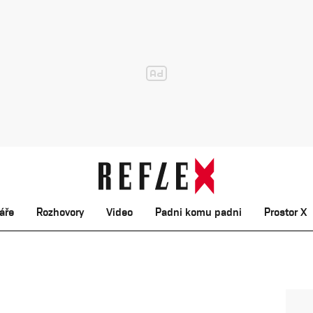
áře
Rozhovory
Video
Padni komu padni
Prostor X