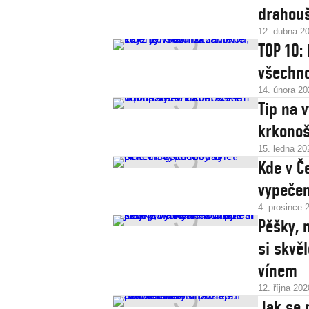
drahou
12. dubna 2
TOP 10:
všechno
14. února 20
Tip na 
krkonoš
15. ledna 20
Kde v Č
vypečen
4. prosince 
Pěšky, n
si skvě
vínem
12. října 202
Jak se 