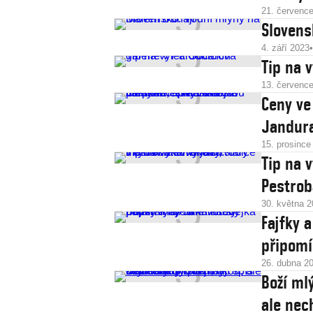
21. červenc
Slovens
4. září 2023
Tip na 
13. červenc
Ceny ve
Jandura
15. prosince
Tip na 
Pestrob
30. května 
Fajfky 
připomí
26. dubna 2
Boží ml
ale nec