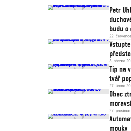
Petr Uh
duchové
budu o 
22. červenc
Vstupte
předsta
3. března 20
Tip na 
tvář po
27. února 20
Obec zt
moravsk
27. prosince
Automat
mouky