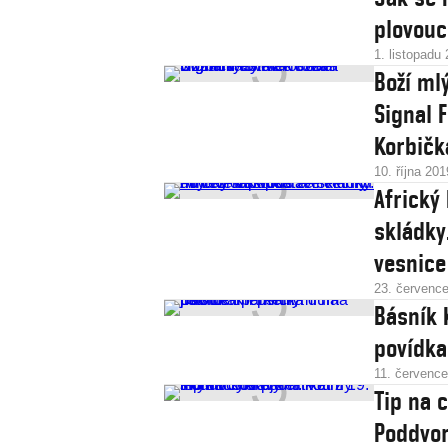
plovouc
1. listopadu
Boží ml
Signal F
Korbičk
10. října 201
Africký
skládky.
vesnice
23. červenc
Básník 
povídka
11. červenc
Tip na 
Poddvor