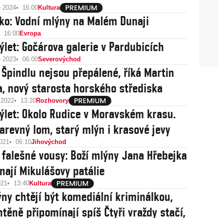
e 2024
16:00
Kultura
ko: Vodní mlýny na Malém Dunaji
16:00
Evropa
výlet: Gočárova galerie v Pardubicích
e 2023
06:00
Severovýchod
 Špindlu nejsou přepálené, říká Martin
, nový starosta horského střediska
 2022
13:20
Rozhovory
výlet: Okolo Rudice v Moravském krasu.
arevný lom, starý mlýn i krasové jevy
2021
06:10
Jihovýchod
a falešné vousy: Boží mlýny Jana Hřebejka
nají Mikulášovy patálie
021
13:40
Kultura
ýny chtějí být komediální kriminálkou,
htěně připomínají spíš Čtyři vraždy stačí,