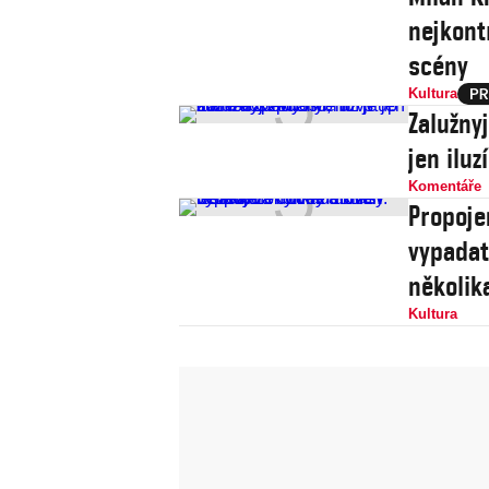
nejkont
scény
Kultura
Zalužny
jen iluz
Komentáře
Propoje
vypadat
několik
Kultura