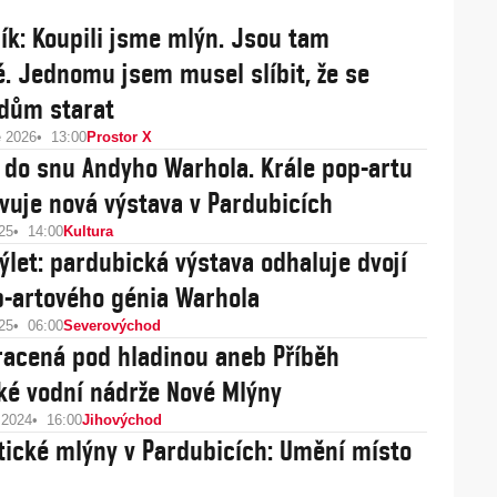
lík: Koupili jsme mlýn. Jsou tam
. Jednomu jsem musel slíbit, že se
dům starat
e 2026
13:00
Prostor X
 do snu Andyho Warhola. Krále pop-artu
vuje nová výstava v Pardubicích
25
14:00
Kultura
výlet: pardubická výstava odhaluje dvojí
p-artového génia Warhola
25
06:00
Severovýchod
racená pod hladinou aneb Příběh
é vodní nádrže Nové Mlýny
 2024
16:00
Jihovýchod
ické mlýny v Pardubicích: Umění místo