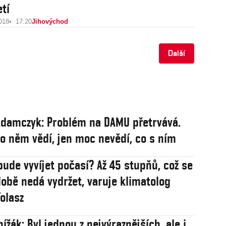
etí
018
17:20
Jihovýchod
Další
damczyk: Problém na DAMU přetrvává.
 o něm vědí, jen moc nevědí, co s ním
bude vyvíjet počasí? Až 45 stupňů, což se
obě nedá vydržet, varuje klimatolog
olasz
ížák: Byl jednou z nejvýraznějších, ale i