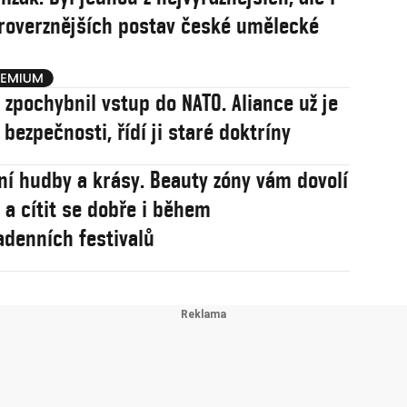
roverznějších postav české umělecké
j zpochybnil vstup do NATO. Aliance už je
í bezpečnosti, řídí ji staré doktríny
ní hudby a krásy. Beauty zóny vám dovolí
 a cítit se dobře i během
adenních festivalů