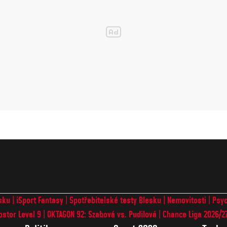
sku
iSport Fantasy
Spotřebitelské testy Blesku
Nemovitosti
Psyc
ostor Level 9
OKTAGON 92: Szabová vs. Pudilová
Chance Liga 2026/2