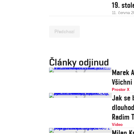
19. stol
11. června 2
Předchozí
Články odjinud
Marek A
Všichni
Prostor X
Jak se 
dlouhod
Radim T
Video
Milan Kn