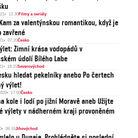
šku
021
13:30
Filmy a seriály
 Kam za valentýnskou romantikou, když je
 zavřené
21
07:20
Česko
výlet: Zimní krása vodopádů v
ském údolí Bílého Labe
21
18:15
Severovýchod
esku hledat pekelníky anebo Po čertech
ý výlet!
2020
17:00
Česko
a kole i lodí po jižní Moravě aneb Užijte
lé výlety v nádherném kraji provoněném
0
06:10
Jihovýchod
mlelo u Dunaje. Prohlédněte si poslední