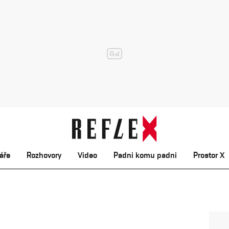
áře
Rozhovory
Video
Padni komu padni
Prostor X