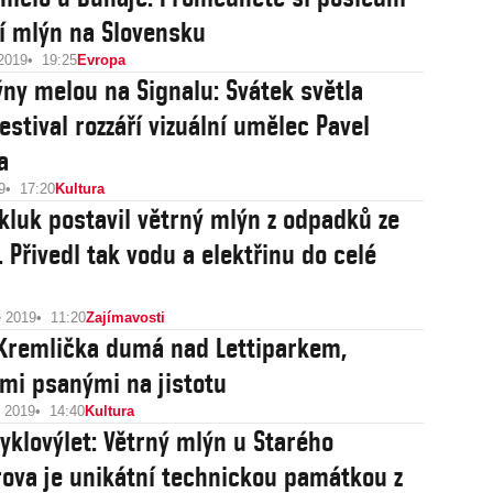
í mlýn na Slovensku
 2019
19:25
Evropa
ýny melou na Signalu: Svátek světla
estival rozzáří vizuální umělec Pavel
a
9
17:20
Kultura
 kluk postavil větrný mlýn z odpadků ze
 Přivedl tak vodu a elektřinu do celé
e 2019
11:20
Zajímavosti
Kremlička dumá nad Lettiparkem,
mi psanými na jistotu
e 2019
14:40
Kultura
cyklovýlet: Větrný mlýn u Starého
ova je unikátní technickou památkou z