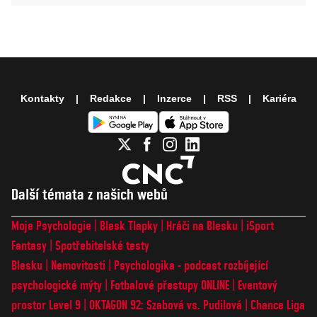
Kontakty
Redakce
Inzerce
RSS
Kariéra
Další témata z našich webů
Moje Psychologie
Blesk Tlapky
Hráči na Blesku
iSport
Fantasy
Spotřebitelské testy
Blesku
Nemovitosti
Psychologika - podcast rozbíjející
psychologické mýty
Fotbalové přestupy ONLINE
Eventový
prostor Level 9
OKTAGON 92: Szabová vs. Pudilová
Chance Liga