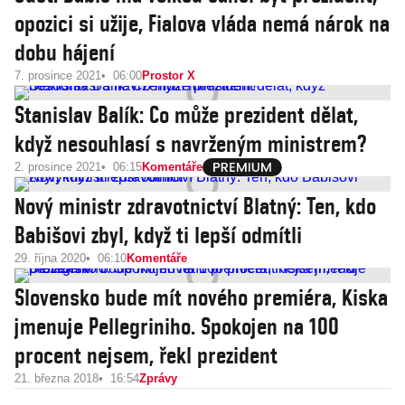
opozici si užije, Fialova vláda nemá nárok na
dobu hájení
7. prosince 2021
06:00
Prostor X
Stanislav Balík: Co může prezident dělat,
když nesouhlasí s navrženým ministrem?
2. prosince 2021
06:15
Komentáře
Nový ministr zdravotnictví Blatný: Ten, kdo
Babišovi zbyl, když ti lepší odmítli
29. října 2020
06:10
Komentáře
Slovensko bude mít nového premiéra, Kiska
jmenuje Pellegriniho. Spokojen na 100
procent nejsem, řekl prezident
21. března 2018
16:54
Zprávy