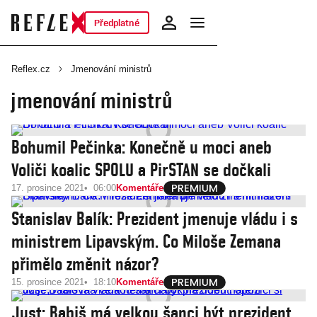
Předplatné
Reflex.cz
Jmenování ministrů
jmenování ministrů
Bohumil Pečinka: Konečně u moci aneb
Voliči koalic SPOLU a PirSTAN se dočkali
17. prosince 2021
06:00
Komentáře
Stanislav Balík: Prezident jmenuje vládu i s
ministrem Lipavským. Co Miloše Zemana
přimělo změnit názor?
15. prosince 2021
18:10
Komentáře
Just: Babiš má velkou šanci být prezident,