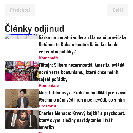
Předchozí
Další
Články odjinud
Sázka na senátní volby a zklamané pravičáky.
Dotáhne to Kuba s hnutím Naše Česko do
celostátní politiky?
Komentáře
Fištejn: Slibem nezarmoutíš. Ameriku ovládá
nová verze komunismu, která chce měnit
zajeté pořádky
Komentáře
Marek Adamczyk: Problém na DAMU přetrvává.
Všichni o něm vědí, jen moc nevědí, co s ním
Prostor X
Charles Manson: Krvavý kejklíř a psychopat,
který svými zločiny navždy změnil tvář
Ameriky