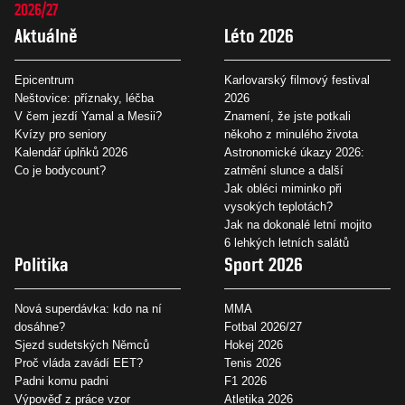
2026/27
Aktuálně
Léto 2026
Epicentrum
Karlovarský filmový festival
Neštovice: příznaky, léčba
2026
V čem jezdí Yamal a Mesii?
Znamení, že jste potkali
Kvízy pro seniory
někoho z minulého života
Kalendář úplňků 2026
Astronomické úkazy 2026:
Co je bodycount?
zatmění slunce a další
Jak obléci miminko při
vysokých teplotách?
Jak na dokonalé letní mojito
6 lehkých letních salátů
Politika
Sport 2026
Nová superdávka: kdo na ní
MMA
dosáhne?
Fotbal 2026/27
Sjezd sudetských Němců
Hokej 2026
Proč vláda zavádí EET?
Tenis 2026
Padni komu padni
F1 2026
Výpověď z práce vzor
Atletika 2026