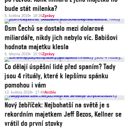
bude stát milenka?
5. května 2019
18:26
Zprávy
Osm Čechů se dostalo mezi dolarové
miliardáře, nikdy jich nebylo víc. Babišovi
hodnota majetku klesla
5. března 2019
15:59
Zprávy
Co dělají úspěšní lidé před spaním? Tady
jsou 4 rituály, které k lepšímu spánku
pomohou i vám
13. května 2018
17:49
Archív
Nový žebříček: Nejbohatší na světě je s
rekordním majetkem Jeff Bezos, Kellner se
vrátil do první stovky