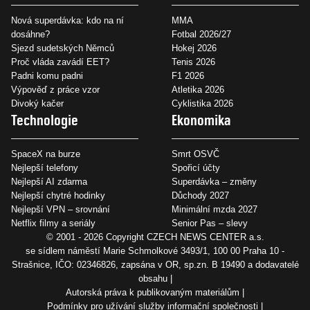
Nová superdávka: kdo na ní
MMA
dosáhne?
Fotbal 2026/27
Sjezd sudetských Němců
Hokej 2026
Proč vláda zavádí EET?
Tenis 2026
Padni komu padni
F1 2026
Výpověď z práce vzor
Atletika 2026
Divoký kačer
Cyklistika 2026
Technologie
Ekonomika
SpaceX na burze
Smrt OSVČ
Nejlepší telefony
Spořicí účty
Nejlepší AI zdarma
Superdávka – změny
Nejlepší chytré hodinky
Důchody 2027
Nejlepší VPN – srovnání
Minimální mzda 2027
Netflix filmy a seriály
Senior Pas – slevy
© 2001 - 2026 Copyright
CZECH NEWS CENTER a.s.
se sídlem náměstí Marie Schmolkové 3493/1, 100 00 Praha 10 -
Strašnice, IČO: 02346826, zapsána v OR, sp.zn. B 19490 a dodavatelé
obsahu
Autorská práva k publikovaným materiálům
Podmínky pro užívání služby informační společnosti