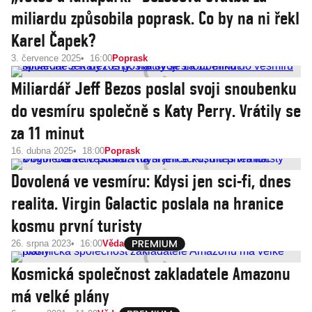
miliardu způsobila poprask. Co by na ni řekl
Karel Čapek?
3. července 2025
16:00
Poprask
Miliardář Jeff Bezos poslal svoji snoubenku
do vesmíru společně s Katy Perry. Vrátily se
za 11 minut
16. dubna 2025
18:00
Poprask
Dovolená ve vesmíru: Kdysi jen sci-fi, dnes
realita. Virgin Galactic poslala na hranice
kosmu první turisty
26. srpna 2023
16:00
Věda
Kosmická společnost zakladatele Amazonu
má velké plány