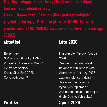
Moje Psychologie
Blesk Tlapky
Hráči na Blesku
iSport
Fantasy
Spotřebitelské testy
Blesku
Nemovitosti
Psychologika - podcast rozbíjející
psychologické mýty
Fotbalové přestupy ONLINE
Eventový
prostor Level 9
OKTAGON 92: Szabová vs. Pudilová
Chance Liga
2026/27
Aktuálně
Léto 2026
Epicentrum
Karlovarský filmový festival
Neštovice: příznaky, léčba
2026
V čem jezdí Yamal a Mesii?
Znamení, že jste potkali
Kvízy pro seniory
někoho z minulého života
Kalendář úplňků 2026
Astronomické úkazy 2026:
Co je bodycount?
zatmění slunce a další
Jak obléci miminko při
vysokých teplotách?
Jak na dokonalé letní mojito
6 lehkých letních salátů
Politika
Sport 2026