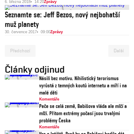
6. března 2018
14:20
Zprávy
Seznamte se: Jeff Bezos, nový nejbohatší
muž planety
30. července 2017
09:00
Zprávy
Předchozí
Další
Články odjinud
Násilí bez motivu. Nihilistický terorismus
vyrůstá z temných koutů internetu a míří i na
malé děti
Komentáře
Peče se celá země, Babišova vláda ale mlčí a
mlží. Přitom extrémy počasí jsou trvalými
problémy Česka
Komentáře
Hra o letiště. Proč by se Babišovi hodilo dát