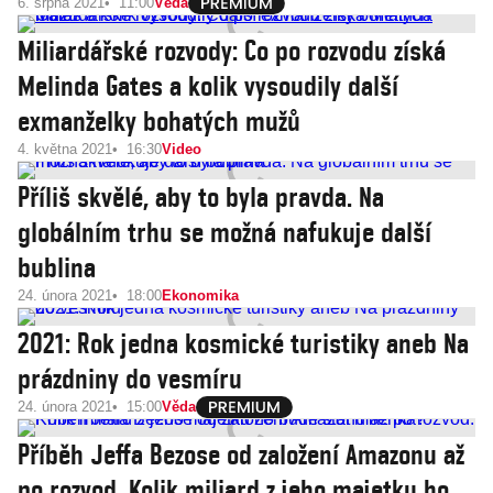
6. srpna 2021
11:00
Věda
Miliardářské rozvody: Co po rozvodu získá
Melinda Gates a kolik vysoudily další
exmanželky bohatých mužů
4. května 2021
16:30
Video
Příliš skvělé, aby to byla pravda. Na
globálním trhu se možná nafukuje další
bublina
24. února 2021
18:00
Ekonomika
2021: Rok jedna kosmické turistiky aneb Na
prázdniny do vesmíru
24. února 2021
15:00
Věda
Příběh Jeffa Bezose od založení Amazonu až
po rozvod. Kolik miliard z jeho majetku ho