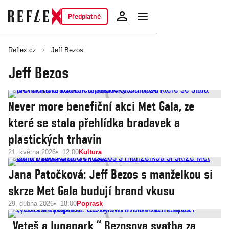
Předplatné
Reflex.cz
Jeff Bezos
Jeff Bezos
Never more benefiční akci Met Gala, ze
které se stala přehlídka bradavek a
plastických trhavin
21. května 2026
12:00
Kultura
Jana Patočková: Jeff Bezos s manželkou si
skrze Met Gala budují brand vkusu
29. dubna 2026
18:00
Poprask
„Veteš a lunapark.“ Bezosova svatba za