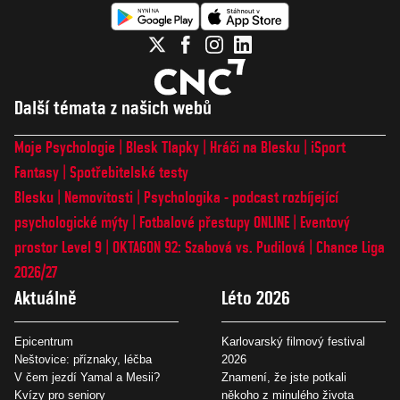
Další témata z našich webů
Moje Psychologie
Blesk Tlapky
Hráči na Blesku
iSport
Fantasy
Spotřebitelské testy
Blesku
Nemovitosti
Psychologika - podcast rozbíjející
psychologické mýty
Fotbalové přestupy ONLINE
Eventový
prostor Level 9
OKTAGON 92: Szabová vs. Pudilová
Chance Liga
2026/27
Aktuálně
Léto 2026
Epicentrum
Karlovarský filmový festival
Neštovice: příznaky, léčba
2026
V čem jezdí Yamal a Mesii?
Znamení, že jste potkali
Kvízy pro seniory
někoho z minulého života