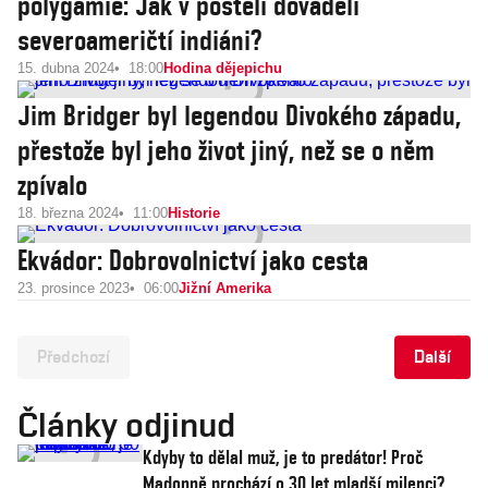
polygamie: Jak v posteli dováděli
severoameričtí indiáni?
15. dubna 2024
18:00
Hodina dějepichu
Jim Bridger byl legendou Divokého západu,
přestože byl jeho život jiný, než se o něm
zpívalo
18. března 2024
11:00
Historie
Ekvádor: Dobrovolnictví jako cesta
23. prosince 2023
06:00
Jižní Amerika
Předchozí
Další
Články odjinud
Kdyby to dělal muž, je to predátor! Proč
Madonně prochází o 30 let mladší milenci?