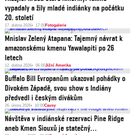
vypadaly a žily mladé indiánky na počátku
20. století
17. dubna 2026
17:00
Fotogalerie
Mnislav Zelený Atapana: Tajemný návrat k
amazonskému kmenu Yawalapiti po 26
letech
12. dubna 2026
06:00
Jižní Amerika
Buffalo Bill Evropanům ukazoval pohádky o
Divokém Západě, svou show s Indiány
předvedl i českým divákům
26. února 2026
10:00
Causy
Návštěva v indiánské rezervaci Pine Ridge
aneb Kmen Siouxů je statečný…