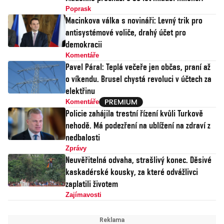
Poprask
Macinkova válka s novináři: Levný trik pro
antisystémové voliče, drahý účet pro
demokracii
Komentáře
Pavel Páral: Teplá večeře jen občas, praní až
o víkendu. Brusel chystá revoluci v účtech za
elektřinu
Komentáře
Policie zahájila trestní řízení kvůli Turkově
nehodě. Má podezření na ublížení na zdraví z
nedbalosti
Zprávy
Neuvěřitelná odvaha, strašlivý konec. Děsivé
kaskadérské kousky, za které odvážlivci
zaplatili životem
Zajímavosti