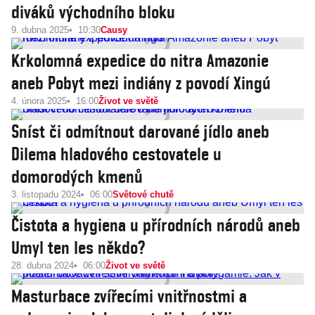
diváků východního bloku
9. dubna 2025
10:30
Causy
Krkolomná expedice do nitra Amazonie
aneb Pobyt mezi indiány z povodí Xingú
4. února 2025
16:00
Život ve světě
Sníst či odmítnout darované jídlo aneb
Dilema hladového cestovatele u
domorodých kmenů
3. listopadu 2024
06:00
Světové chutě
Čistota a hygiena u přírodních národů aneb
Umyl ten les někdo?
28. dubna 2024
06:00
Život ve světě
Masturbace zvířecími vnitřnostmi a