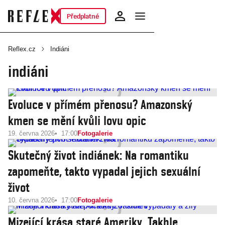
Předplatné
Reflex.cz
Indiáni
indiáni
Evoluce v přímém přenosu? Amazonský
kmen se mění kvůli lovu opic
19. června 2026
17:00
Fotogalerie
Skutečný život indiánek: Na romantiku
zapomeňte, takto vypadal jejich sexuální
život
10. června 2026
17:00
Fotogalerie
Mizející krása staré Ameriky. Takhle