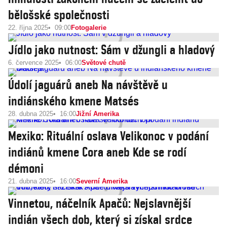
bělošské společnosti
22. října 2025
09:00
Fotogalerie
Jídlo jako nutnost: Sám v džungli a hladový
6. července 2025
06:00
Světové chutě
Údolí jaguárů aneb Na návštěvě u
indiánského kmene Matsés
28. dubna 2025
16:00
Jižní Amerika
Mexiko: Rituální oslava Velikonoc v podání
indiánů kmene Cora aneb Kde se rodí
démoni
21. dubna 2025
16:00
Severní Amerika
Vinnetou, náčelník Apačů: Nejslavnější
indián všech dob, který si získal srdce