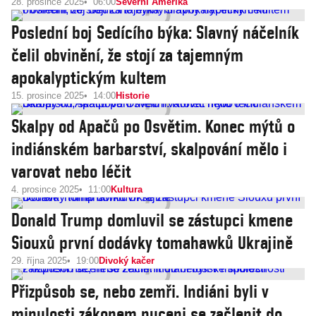
28. prosince 2025
06:00
Severní Amerika
Poslední boj Sedícího býka: Slavný náčelník
čelil obvinění, že stojí za tajemným
apokalyptickým kultem
15. prosince 2025
14:00
Historie
Skalpy od Apačů po Osvětim. Konec mýtů o
indiánském barbarství, skalpování mělo i
varovat nebo léčit
4. prosince 2025
11:00
Kultura
Donald Trump domluvil se zástupci kmene
Siouxů první dodávky tomahawků Ukrajině
29. října 2025
19:00
Divoký kačer
Přizpůsob se, nebo zemři. Indiáni byli v
minulosti zákonem nuceni se začlenit do