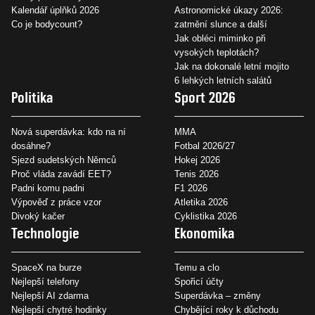
Kalendář úplňků 2026
Astronomické úkazy 2026:
Co je bodycount?
zatmění slunce a další
Jak obléci miminko při
vysokých teplotách?
Jak na dokonalé letní mojito
6 lehkých letních salátů
Politika
Sport 2026
Nová superdávka: kdo na ní
MMA
dosáhne?
Fotbal 2026/27
Sjezd sudetských Němců
Hokej 2026
Proč vláda zavádí EET?
Tenis 2026
Padni komu padni
F1 2026
Výpověď z práce vzor
Atletika 2026
Divoký kačer
Cyklistika 2026
Technologie
Ekonomika
SpaceX na burze
Temu a clo
Nejlepší telefony
Spořicí účty
Nejlepší AI zdarma
Superdávka – změny
Nejlepší chytré hodinky
Chybějící roky k důchodu