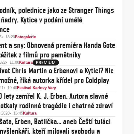
vodník, polednice jako ze Stranger Things
s ňadry. Kytice v podání umělé
ence
5
18:20
Fotogalerie
nt a sny: Obnovená premiéra Handa Gote
 zážitek z filmů pro pamětníky
2022
11:00
Kultura
ívat Chris Martin o Erbenovi a Kytici? Nic
možné, říká autorka křídel pro Coldplay
21
10:40
Festival Karlovy Vary
0 lety zemřel K. J. Erben. Autora slavné
potkaly rodinné tragédie i chatrné zdraví
u 2020
16:45
Kultura
ata, Erben, Batlička... aneb Čeští tuláci
myšlenkáři, kteří milovali svobodu a