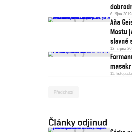
dobrodr
6. října 2019
Aňa Gei
Mostu j
slavné 
12. srpna 20
Formanů
masakr
11. listopad
Předchozí
Články odjinud