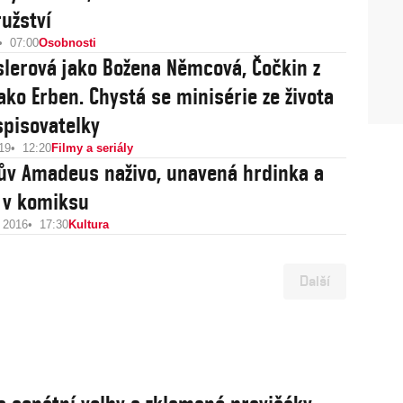
užství
07:00
Osobnosti
slerová jako Božena Němcová, Čočkin z
ako Erben. Chystá se minisérie ze života
spisovatelky
19
12:20
Filmy a seriály
v Amadeus naživo, unavená hrdinka a
 v komiksu
u 2016
17:30
Kultura
Další