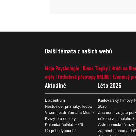
Další témata z našich webů
Moje Psychologie
Blesk Tlapky
Hráči na Ble
mýty
Fotbalové přestupy ONLINE
Eventový pr
Aktuálně
Léto 2026
Epicentrum
Karlovarský filmový f
Neštovice: příznaky, léčba
2026
V čem jezdí Yamal a Mesii?
Znamení, že jste potk
Kvízy pro seniory
někoho z minulého ži
Kalendář úplňků 2026
Astronomické úkazy 
Co je bodycount?
zatmění slunce a dal