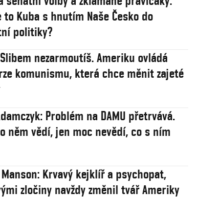
a senátní volby a zklamané pravičáky.
 to Kuba s hnutím Naše Česko do
ní politiky?
: Slibem nezarmoutíš. Ameriku ovládá
rze komunismu, která chce měnit zajeté
y
damczyk: Problém na DAMU přetrvává.
 o něm vědí, jen moc nevědí, co s ním
 Manson: Krvavý kejklíř a psychopat,
vými zločiny navždy změnil tvář Ameriky