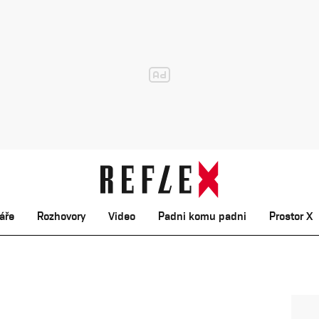
áře
Rozhovory
Video
Padni komu padni
Prostor X