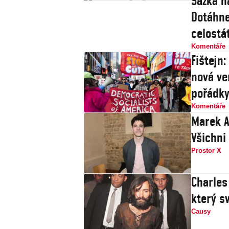
Sázka n
Dotáhne
celostát
Komentáře
Fištejn
nová ve
pořádk
Komentáře
Marek A
Všichni
Prostor X
Charles
který s
Causy