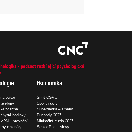
hologika - podcast rozbíjející psychologické
7
ologie
Ekonomika
na burze
Smrt OSVČ
 telefony
Spořicí účty
 AI zdarma
Superdávka – změny
 chytré hodinky
Důchody 2027
í VPN – srovnání
Minimální mzda 2027
ilmy a seriály
Senior Pas – slevy