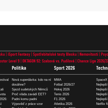
sku
iSport Fantasy
Spotřebitelské testy Blesku
Nemovitosti
Psyc
ostor Level 9
OKTAGON 92: Szabová vs. Pudilová
Chance Liga 2026/2
Politika
Sport 2026
Techn
estival
Nová superdávka: kdo na ní
MMA
SpaceX 
dosáhne?
Fotbal 2026/27
Nejlepší
ali
Sjezd sudetských Němců
Hokej 2026
Nejlepší
vota
Proč vláda zavádí EET?
Tenis 2026
Nejlepší
2026:
Padni komu padni
F1 2026
Nejlepš
ší
Výpověď z práce vzor
Atletika 2026
Netflix f