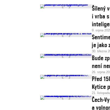
Šílený 
i vrba 
intelig
9. srpna 202
Sentime
je jako
30. března 
Bude zp
není ne
26. srpna 20
Před 15
Kytice 
21. listopad
Čech-Vyš
a volno