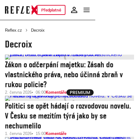
Předplatné
Reflex.cz
Decroix
Decroix
Zákon o odčerpání majetku: Zásah do
vlastnického práva, nebo účinná zbraň v
rukou policie?
2. června 2026
06:00
Komentáře
Politici se opět hádají o rozvodovou novelu.
V Česku se mezitím týrá jako by se
nechumelilo
1. června 2026
15:00
Komentáře