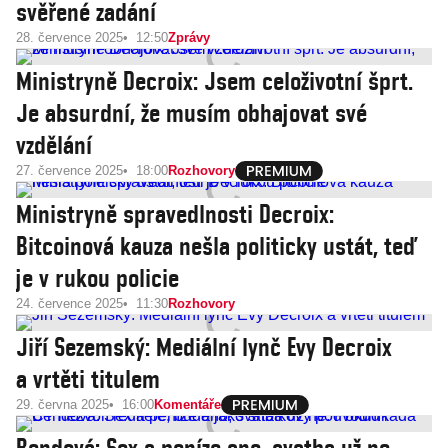
svěřené zadání
28. července 2025
12:50
Zprávy
Ministryně Decroix: Jsem celoživotní šprt.
Je absurdní, že musím obhajovat své
vzdělání
27. července 2025
18:00
Rozhovory
Ministryně spravedlnosti Decroix:
Bitcoinová kauza nešla politicky ustát, teď
je v rukou policie
24. července 2025
11:30
Rozhovory
Jiří Sezemský: Mediální lynč Evy Decroix
a vrtěti titulem
29. června 2025
16:00
Komentáře