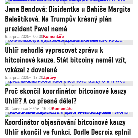
Jana Bendová: Disidentka u Babiše Margita
Balaštíková. Na Trumpův krásný plán
prezident Pavel nemá
6. srpna 2025
06:00
Komentáře
Uhlíř nehodlá vypracovat zprávu k
bitcoinové kauze. Stát bitcoiny neměl vzít,
vzkázal z dovolené
5. srpna 2025
17:20
Zprávy
Proč skončil koordinátor bitcoinové kauzy
Uhlíř? A co přesně dělal?
30. července 2025
16:30
Komentáře
Koordinátor objasňování bitcoinové kauzy
Uhlíř skončil ve funkci. Dodle Decroix splnil