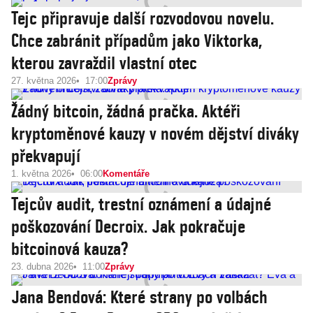
Tejc připravuje další rozvodovou novelu.
Chce zabránit případům jako Viktorka,
kterou zavraždil vlastní otec
27. května 2026
17:00
Zprávy
Žádný bitcoin, žádná pračka. Aktéři
kryptoměnové kauzy v novém dějství diváky
překvapují
1. května 2026
06:00
Komentáře
Tejcův audit, trestní oznámení a údajné
poškozování Decroix. Jak pokračuje
bitcoinová kauza?
23. dubna 2026
11:00
Zprávy
Jana Bendová: Které strany po volbách