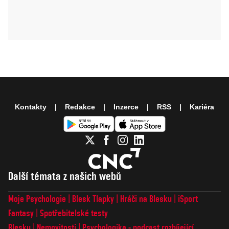
Kontakty
Redakce
Inzerce
RSS
Kariéra
Další témata z našich webů
Moje Psychologie
Blesk Tlapky
Hráči na Blesku
iSport
Fantasy
Spotřebitelské testy
Blesku
Nemovitosti
Psychologika - podcast rozbíjející