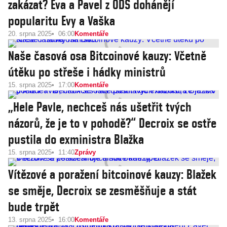
zakázat? Eva a Pavel z ODS dohánějí
popularitu Evy a Vaška
20. srpna 2025
06:00
Komentáře
Naše časová osa Bitcoinové kauzy: Včetně
útěku po střeše i hádky ministrů
15. srpna 2025
17:00
Komentáře
„Hele Pavle, nechceš nás ušetřit tvých
názorů, že je to v pohodě?“ Decroix se ostře
pustila do exministra Blažka
15. srpna 2025
11:40
Zprávy
Vítězové a poražení bitcoinové kauzy: Blažek
se směje, Decroix se zesměšňuje a stát
bude trpět
13. srpna 2025
16:00
Komentáře