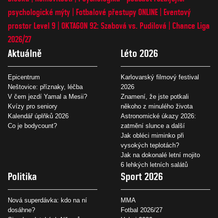
psychologické mýty
Fotbalové přestupy ONLINE
Eventový
prostor Level 9
OKTAGON 92: Szabová vs. Pudilová
Chance Liga
2026/27
Aktuálně
Léto 2026
Epicentrum
Karlovarský filmový festival
Neštovice: příznaky, léčba
2026
V čem jezdí Yamal a Mesii?
Znamení, že jste potkali
Kvízy pro seniory
někoho z minulého života
Kalendář úplňků 2026
Astronomické úkazy 2026:
Co je bodycount?
zatmění slunce a další
Jak obléci miminko při
vysokých teplotách?
Jak na dokonalé letní mojito
6 lehkých letních salátů
Politika
Sport 2026
Nová superdávka: kdo na ní
MMA
dosáhne?
Fotbal 2026/27