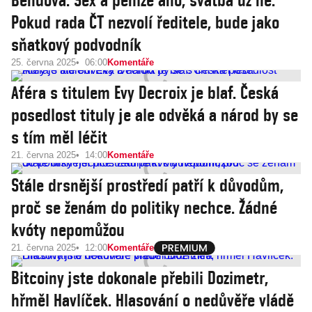
Bendová: Sex a peníze ano, svatba už ne.
Pokud rada ČT nezvolí ředitele, bude jako
sňatkový podvodník
25. června 2025
06:00
Komentáře
Aféra s titulem Evy Decroix je blaf. Česká
posedlost tituly je ale odvěká a národ by se
s tím měl léčit
21. června 2025
14:00
Komentáře
Stále drsnější prostředí patří k důvodům,
proč se ženám do politiky nechce. Žádné
kvóty nepomůžou
21. června 2025
12:00
Komentáře
Bitcoiny jste dokonale přebili Dozimetr,
hřměl Havlíček. Hlasování o nedůvěře vládě