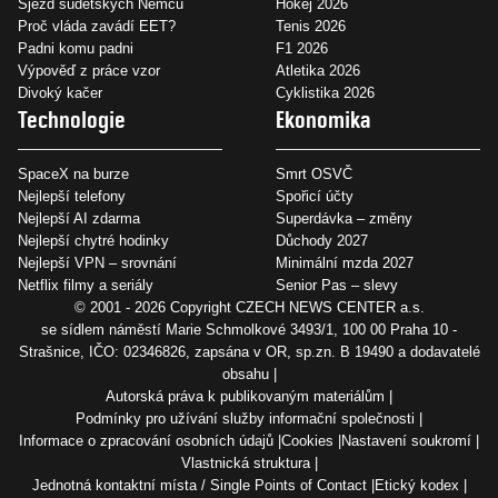
Sjezd sudetských Němců
Hokej 2026
Proč vláda zavádí EET?
Tenis 2026
Padni komu padni
F1 2026
Výpověď z práce vzor
Atletika 2026
Divoký kačer
Cyklistika 2026
Technologie
Ekonomika
SpaceX na burze
Smrt OSVČ
Nejlepší telefony
Spořicí účty
Nejlepší AI zdarma
Superdávka – změny
Nejlepší chytré hodinky
Důchody 2027
Nejlepší VPN – srovnání
Minimální mzda 2027
Netflix filmy a seriály
Senior Pas – slevy
© 2001 - 2026 Copyright
CZECH NEWS CENTER a.s.
se sídlem náměstí Marie Schmolkové 3493/1, 100 00 Praha 10 -
Strašnice, IČO: 02346826, zapsána v OR, sp.zn. B 19490 a dodavatelé
obsahu
Autorská práva k publikovaným materiálům
Podmínky pro užívání služby informační společnosti
Informace o zpracování osobních údajů
Cookies
Nastavení soukromí
Vlastnická struktura
Jednotná kontaktní místa / Single Points of Contact
Etický kodex