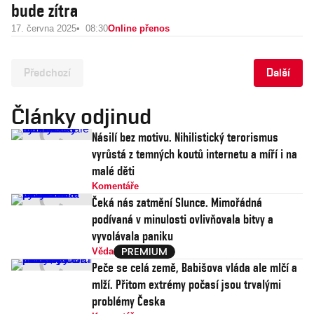
bude zítra
17. června 2025
08:30
Online přenos
Předchozí
Další
Články odjinud
Násilí bez motivu. Nihilistický terorismus
vyrůstá z temných koutů internetu a míří i na
malé děti
Komentáře
Čeká nás zatmění Slunce. Mimořádná
podívaná v minulosti ovlivňovala bitvy a
vyvolávala paniku
Věda
Peče se celá země, Babišova vláda ale mlčí a
mlží. Přitom extrémy počasí jsou trvalými
problémy Česka