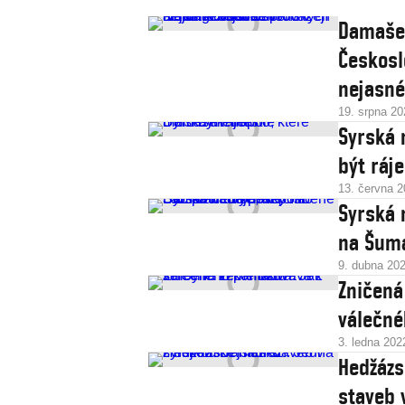
Damašek
Českosl
nejasné
19. srpna 20
Syrská 
být ráj
13. června 
Syrská 
na Šuma
9. dubna 20
Zničená
válečné
3. ledna 202
Hedžázs
staveb