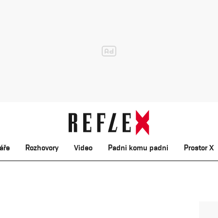
áře
Rozhovory
Video
Padni komu padni
Prostor X