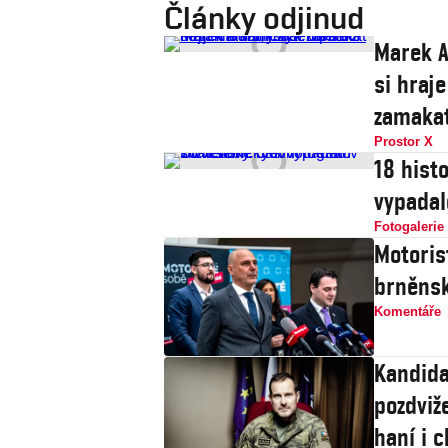
Články odjinud
Marek A
si hraje
zamaka
Prostor X
18 histo
vypadal
Fotogalerie
Motoris
brněnsk
Komentáře
Kandida
pozdviže
haní i c