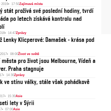
e 2019
17:50
Zajímavá místa
ý stát prožívá své poslední hodiny, tvrdí
Vláda po letech získává kontrolu nad
lí
2018
14:47
Zprávy
ž Lenky Klicperové: Damašek - krása pod
 2017
08:00
Život ve světě
í města pro život jsou Melbourne, Vídeň a
er. Praha stagnuje
17
14:30
Zprávy
 ve stínu války, stále však pohádkově
017
15:30
Asie
eti lety v Sýrii
17
07:00
Asie