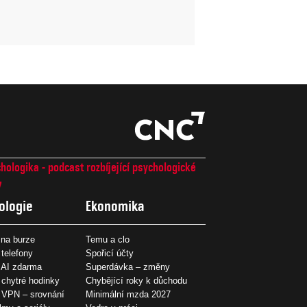
hologika - podcast rozbíjející psychologické
7
ologie
Ekonomika
na burze
Temu a clo
 telefony
Spořicí účty
 AI zdarma
Superdávka – změny
 chytré hodinky
Chybějící roky k důchodu
í VPN – srovnání
Minimální mzda 2027