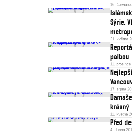
16. červenc
Islámsk
Sýrie. 
metropo
21. května 
Reportá
palbou
11. prosince
Nejlepš
Vancouv
17. srpna 20
Damašek
krásný
11. května 2
Před des
4. dubna 20