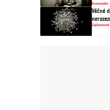
Komentáře
Věčné d
nerozez
Zajímavosti