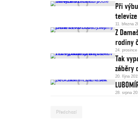
Při výb
televize
11. března 2
Z Damaš
rodiny 
24. prosince
Tak vyp
záběry 
20. října 201
LUBOMÍR
28. srpna 20
Předchozí