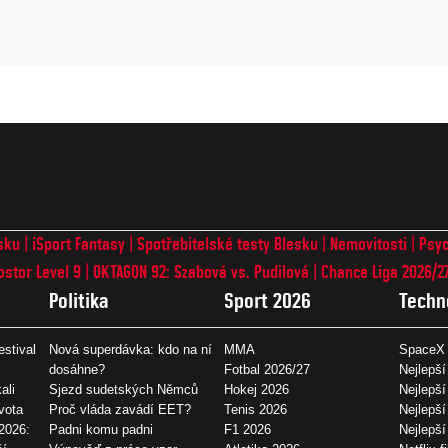
sku
iSport Fantasy
Spotřebitelské testy Blesku
Nemovitosti
Psyc
ostor Level 9
OKTAGON 92: Szabová vs. Pudilová
Chance Liga 2026/2
Politika
Sport 2026
Techn
estival
Nová superdávka: kdo na ní
MMA
SpaceX 
dosáhne?
Fotbal 2026/27
Nejlepší
ali
Sjezd sudetských Němců
Hokej 2026
Nejlepší
vota
Proč vláda zavádí EET?
Tenis 2026
Nejlepší
2026:
Padni komu padni
F1 2026
Nejlepš