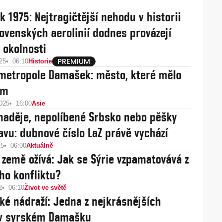
 1975: Nejtragičtější nehodu v historii
ovenských aerolinií dodnes provázejí
 okolnosti
25
06:10
Historie
metropole Damašek: město, které mělo
em
2025
16:00
Asie
naděje, nepolíbené Srbsko nebo pěšky
vu: dubnové číslo LaZ právě vychází
25
06:00
Aktuálně
 země ožívá: Jak se Sýrie vzpamatovává z
ho konfliktu?
2
06:10
Život ve světě
ké nádraží: Jedna z nejkrásnějších
 v syrském Damašku