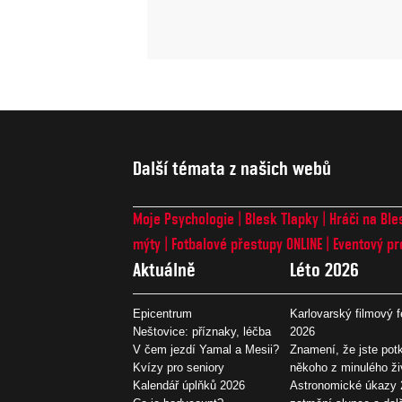
Další témata z našich webů
Moje Psychologie
Blesk Tlapky
Hráči na Ble
mýty
Fotbalové přestupy ONLINE
Eventový pr
Aktuálně
Léto 2026
Epicentrum
Karlovarský filmový f
Neštovice: příznaky, léčba
2026
V čem jezdí Yamal a Mesii?
Znamení, že jste potk
Kvízy pro seniory
někoho z minulého ži
Kalendář úplňků 2026
Astronomické úkazy 