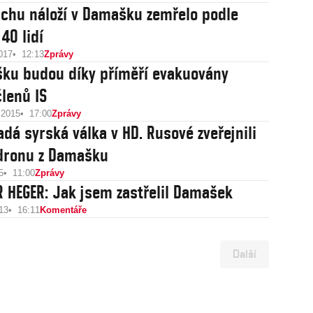
uchu náloží v Damašku zemřelo podle
 40 lidí
017
12:13
Zprávy
ku budou díky příměří evakuovány
členů IS
 2015
17:00
Zprávy
adá syrská válka v HD. Rusové zveřejnili
dronu z Damašku
5
11:00
Zprávy
 HEGER: Jak jsem zastřelil Damašek
13
16:11
Komentáře
Další