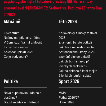
psychologické mýty
Fotbalové přestupy ONLINE
Eventový
prostor Level 9
OKTAGON 92: Szabová vs. Pudilová
Chance Liga
2026/27
Aktuálně
Léto 2026
Epicentrum
Karlovarský filmový festival
Neštovice: příznaky, léčba
2026
V čem jezdí Yamal a Mesii?
Znamení, že jste potkali
Kvízy pro seniory
někoho z minulého života
Kalendář úplňků 2026
Astronomické úkazy 2026:
Co je bodycount?
zatmění slunce a další
Jak obléci miminko při
vysokých teplotách?
Jak na dokonalé letní mojito
6 lehkých letních salátů
Politika
Sport 2026
Nová superdávka: kdo na ní
MMA
dosáhne?
Fotbal 2026/27
Sjezd sudetských Němců
Hokej 2026