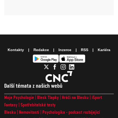
Kontakty
Redakce
Inzerce
RSS
Kariéra
Další témata z našich webů
Moje Psychologie
Blesk Tlapky
Hráči na Blesku
iSport
Fantasy
Spotřebitelské testy
Blesku
Nemovitosti
Psychologika - podcast rozbíjející