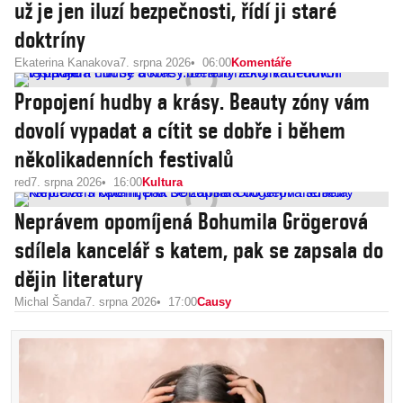
už je jen iluzí bezpečnosti, řídí ji staré
doktríny
Ekaterina Kanakova
7. srpna 2026
06:00
Komentáře
Propojení hudby a krásy. Beauty zóny vám
dovolí vypadat a cítit se dobře i během
několikadenních festivalů
red
7. srpna 2026
16:00
Kultura
Neprávem opomíjená Bohumila Grögerová
sdílela kancelář s katem, pak se zapsala do
dějin literatury
Michal Šanda
7. srpna 2026
17:00
Causy