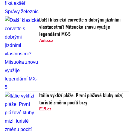
Další klasická corvette s dobrými jízdními
vlastnostmi? Mitsuoka znovu využije
legendární MX-5
Auto.cz
Itálie vyklízí pláže. První plážové kluby mizí,
turisté změnu pocítí brzy
E15.cz