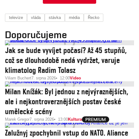
televize
vláda
stávka
média
Řecko
Doporučujeme
Jak se bude vyvíjet počasí? Až 45 stupňů,
což se dlouhodobě nedá vydržet, varuje
klimatolog Radim Tolasz
Viliam Buchert
7. srpna 2026
12:00
Video
Milan Knížák: Byl jednou z nejvýraznějších,
ale i nejkontroverznějších postav české
umělecké scény
Marek Gregor
7. srpna 2026
13:00
Kultura
Zalužnyj zpochybnil vstup do NATO. Aliance