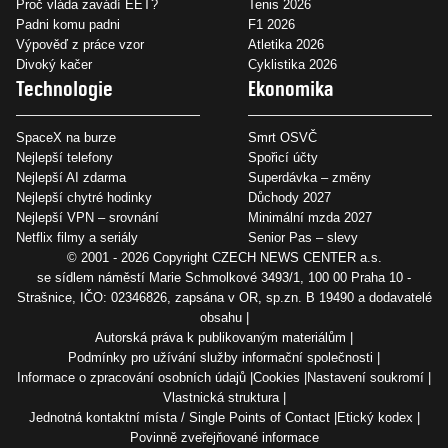
Proč vláda zavádí EET?
Tenis 2026
Padni komu padni
F1 2026
Výpověď z práce vzor
Atletika 2026
Divoký kačer
Cyklistika 2026
Technologie
Ekonomika
SpaceX na burze
Smrt OSVČ
Nejlepší telefony
Spořicí účty
Nejlepší AI zdarma
Superdávka – změny
Nejlepší chytré hodinky
Důchody 2027
Nejlepší VPN – srovnání
Minimální mzda 2027
Netflix filmy a seriály
Senior Pas – slevy
© 2001 - 2026 Copyright
CZECH NEWS CENTER a.s.
se sídlem náměstí Marie Schmolkové 3493/1, 100 00 Praha 10 -
Strašnice, IČO: 02346826, zapsána v OR, sp.zn. B 19490 a dodavatelé
obsahu
Autorská práva k publikovaným materiálům
Podmínky pro užívání služby informační společnosti
Informace o zpracování osobních údajů
Cookies
Nastavení soukromí
Vlastnická struktura
Jednotná kontaktní místa / Single Points of Contact
Etický kodex
Povinně zveřejňované informace