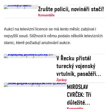
Zrušte policii, novináři stačí!
Komentáře
Aukcí na televizní licence se má tento měsíc zabývat i
nejvyšší soud. Stížnost k němu podalo několik televizních
stanic, které požadují anulování aukce.
V Řecku přistál
turecký vojenský
vrtulník, pasažéři
žádají azyl
Zprávy
MIROSLAV
CVRČEK: Tři
důležité
Komentáře