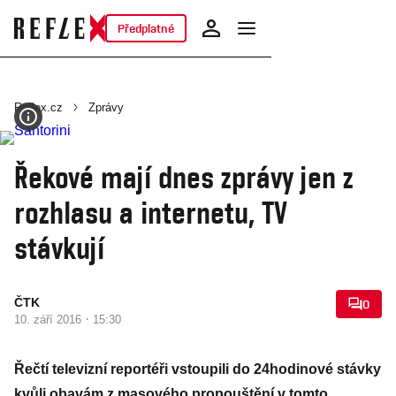
Předplatné
Reflex.cz
Zprávy
Řekové mají dnes zprávy jen z
rozhlasu a internetu, TV
stávkují
ČTK
0
·
10. září 2016
15:30
Řečtí televizní reportéři vstoupili do 24hodinové stávky
kvůli obavám z masového propouštění v tomto