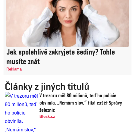
Jak spolehlivě zakryjete šediny? Tohle
musíte znát
Reklama
Články z jiných titulů
V trezoru měl 80 milionů, teď ho policie
obvinila. „Nemám slov,“ říká exšéf Správy
železnic
Blesk.cz