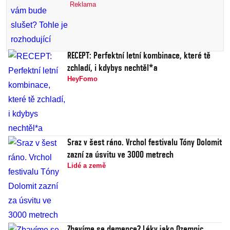
Reklama
RECEPT: Perfektní letní kombinace, které tě
zchladí, i kdybys nechtěl*a
HeyFomo
Sraz v šest ráno. Vrchol festivalu Tóny Dolomit
zazní za úsvitu ve 3000 metrech
Lidé a země
Zbavíme se demence? Léky jako Ozempic