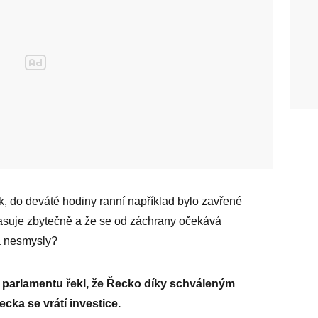
k, do deváté hodiny ranní například bylo zavřené
lasuje zbytečně a že se od záchrany očekává
 a nesmysly?
 v parlamentu řekl, že Řecko díky schváleným
cka se vrátí investice.