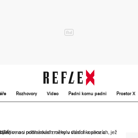
áře
Rozhovory
Video
Padni komu padni
Prostor X