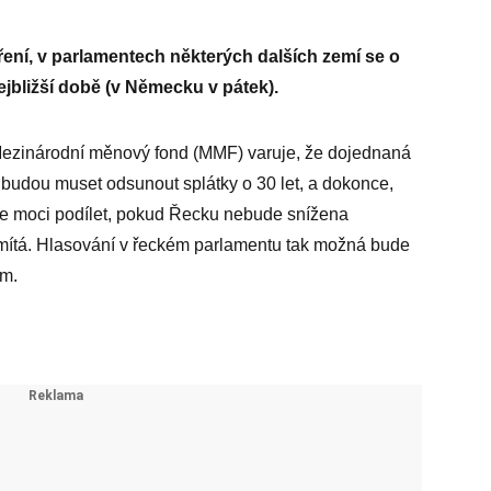
ření, v parlamentech některých dalších zemí se o
jbližší době (v Německu v pátek).
 Mezinárodní měnový fond (MMF) varuje, že dojednaná
budou muset odsunout splátky o 30 let, a dokonce,
 moci podílet, pokud Řecku nebude snížena
dmítá. Hlasování v řeckém parlamentu tak možná bude
um.