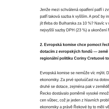
Jenže mezi schválená opatření patří i z
patří taková sazba k vyšším. A proč by 
jít třeba do Bulharska za 10 %? Navíc v 
nejvyšší sazby DPH (23 %) a ukončení ř
2. Evropská komise chce pomoct řeck
dotacím z evropských fondů — země 
regionální politiku Coriny Cretuové 
Evropská komise se nemůže víc mýlit. D
ekonomiky. Za prvé spoluúčast na dotov
druhé se dotace, zejména pak v zeměděls
Řecko dostávalo poměrně vysoké množstv
cen vůbec, což je jeden z hlavních pro
ekonomiky a právě Řekové by to měli vě