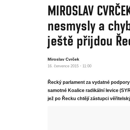
MIROSLAV CVRČEK:
nesmysly a chyb
ještě přijdou Ř
Miroslav Cvrček
·
16. července 2015
11:00
Řecký parlament za vydatné podpory 
samotné Koalice radikální levice (SY
jež po Řecku chtějí zástupci věřitelsk