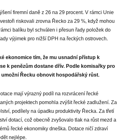
výšení firemní daně z 26 na 29 procent. V rámci Unie
investoři riskovali zrovna Řecko za 29 %, když mohou
rámci balíku byl schválen i přesun řady položek do
ady výjimek pro nižší DPH na řeckých ostrovech.
é ekonomice tím, že mu usnadní přístup k
se k penězům dostane dřív. Podle komisařky pro
to umožní Řecku obnovit hospodářský růst.
otace mají výrazný podíl na rozvrácení řecké
aných projektech pomohla zvýšit řecké zadlužení. Za
tví, podílely na úpadku produktivity Řecka. Za třetí
í dotací, což obecně zvyšovalo tlak na růst mezd a
blémů řecké ekonomiky dneška. Dotace ničí zdraví
dět nejlépe.