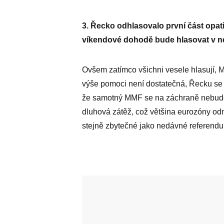
3. Řecko odhlasovalo první část opat
víkendové dohodě bude hlasovat v ne
Ovšem zatímco všichni vesele hlasují,
výše pomoci není dostatečná, Řecku se 
že samotný MMF se na záchraně nebude
dluhová zátěž, což většina eurozóny o
stejně zbytečné jako nedávné referend