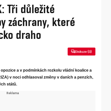
 Tři důležité
y záchrany, které
ecko draho
Diskuze (
0
)
opozice a v podmínkách rozkolu vládní koalice a
RIZA) v noci odhlasoval změny v daních a penzích,
ých států.