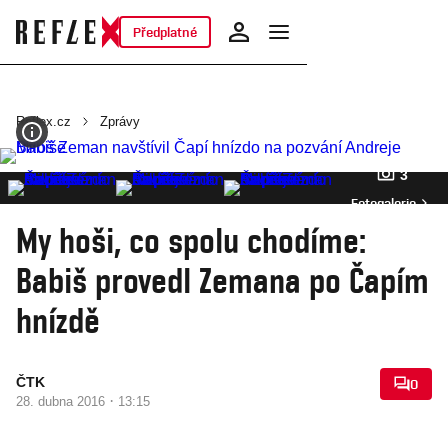
Předplatné
Reflex.cz
Zprávy
3
Fotogalerie
My hoši, co spolu chodíme:
Babiš provedl Zemana po Čapím
hnízdě
ČTK
0
·
28. dubna 2016
13:15