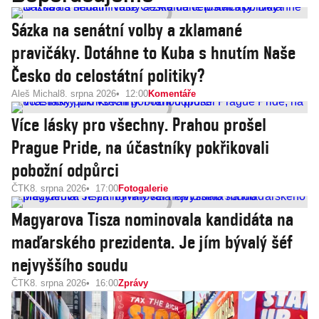
Sázka na senátní volby a zklamané
pravičáky. Dotáhne to Kuba s hnutím Naše
Česko do celostátní politiky?
Aleš Michal
8. srpna 2026
12:00
Komentáře
Více lásky pro všechny. Prahou prošel
Prague Pride, na účastníky pokřikovali
pobožní odpůrci
ČTK
8. srpna 2026
17:00
Fotogalerie
Magyarova Tisza nominovala kandidáta na
maďarského prezidenta. Je jím bývalý šéf
nejvyššího soudu
ČTK
8. srpna 2026
16:00
Zprávy