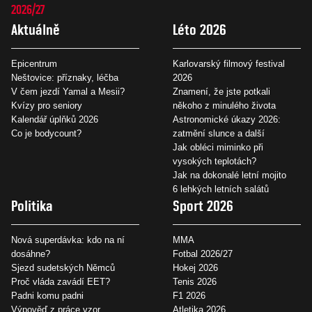
2026/27
Aktuálně
Léto 2026
Epicentrum
Karlovarský filmový festival
Neštovice: příznaky, léčba
2026
V čem jezdí Yamal a Mesii?
Znamení, že jste potkali
Kvízy pro seniory
někoho z minulého života
Kalendář úplňků 2026
Astronomické úkazy 2026:
Co je bodycount?
zatmění slunce a další
Jak obléci miminko při
vysokých teplotách?
Jak na dokonalé letní mojito
6 lehkých letních salátů
Politika
Sport 2026
Nová superdávka: kdo na ní
MMA
dosáhne?
Fotbal 2026/27
Sjezd sudetských Němců
Hokej 2026
Proč vláda zavádí EET?
Tenis 2026
Padni komu padni
F1 2026
Výpověď z práce vzor
Atletika 2026