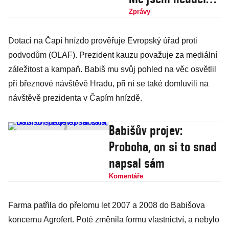
a ta částka taky
Zprávy
nesedí
Dotaci na Čapí hnízdo prověřuje Evropský úřad proti
podvodům (OLAF). Prezident kauzu považuje za mediální
záležitost a kampaň. Babiš mu svůj pohled na věc osvětlil
při březnové návštěvě Hradu, při ní se také domluvili na
návštěvě prezidenta v Čapím hnízdě.
Babišův projev:
Proboha, on si to snad
napsal sám
Komentáře
Farma patřila do přelomu let 2007 a 2008 do Babišova
koncernu Agrofert. Poté změnila formu vlastnictví, a nebylo