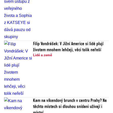
Filip Vondrášek: V Jižní Americe si lidé plují
životem mnohem lehčeji, věci tolik neřeší
Lidé a země
Kam na víkendový brunch v centru Prahy? Na
těchto místech si dlouhou snídani užívají i
místní