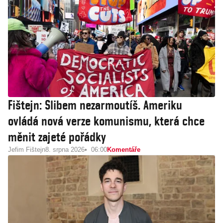
Fištejn: Slibem nezarmoutíš. Ameriku
ovládá nová verze komunismu, která chce
měnit zajeté pořádky
Jefim Fištejn
8. srpna 2026
06:00
Komentáře