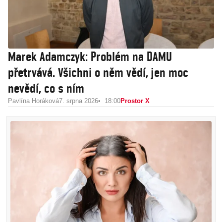
Marek Adamczyk: Problém na DAMU
přetrvává. Všichni o něm vědí, jen moc
nevědí, co s ním
Pavlína Horáková
7. srpna 2026
18:00
Prostor X