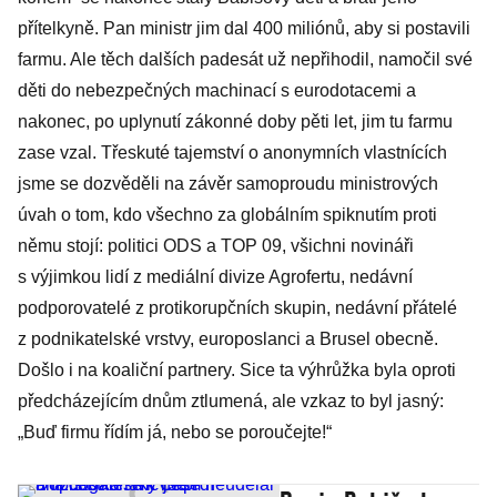
přítelkyně. Pan ministr jim dal 400 miliónů, aby si postavili
farmu. Ale těch dalších padesát už nepřihodil, namočil své
děti do nebezpečných machinací s eurodotacemi a
nakonec, po uplynutí zákonné doby pěti let, jim tu farmu
zase vzal. Třeskuté tajemství o anonymních vlastnících
jsme se dozvěděli na závěr samoproudu ministrových
úvah o tom, kdo všechno za globálním spiknutím proti
němu stojí: politici ODS a TOP 09, všichni novináři
s výjimkou lidí z mediální divize Agrofertu, nedávní
podporovatelé z protikorupčních skupin, nedávní přátelé
z podnikatelské vrstvy, europoslanci a Brusel obecně.
Došlo i na koaliční partnery. Sice ta výhrůžka byla oproti
předcházejícím dnům ztlumená, ale vzkaz to byl jasný:
„Buď firmu řídím já, nebo se poroučejte!“