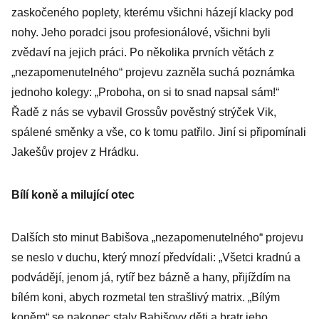
zaskočeného poplety, kterému všichni házejí klacky pod
nohy. Jeho poradci jsou profesionálové, všichni byli
zvědaví na jejich práci. Po několika prvních větách z
„nezapomenutelného“ projevu zazněla suchá poznámka
jednoho kolegy: „Proboha, on si to snad napsal sám!“
Řadě z nás se vybavil Grossův pověstný strýček Vik,
spálené směnky a vše, co k tomu patřilo. Jiní si připomínali
Jakešův projev z Hrádku.
Bílí koně a milující otec
Dalších sto minut Babišova „nezapomenutelného“ projevu
se neslo v duchu, který mnozí předvídali: „Všetci kradnú a
podvádějí, jenom já, rytíř bez bázně a hany, přijíždím na
bílém koni, abych rozmetal ten strašlivý matrix. „Bílým
koněm“ se nakonec staly Babišovy děti a bratr jeho