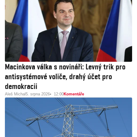
Macinkova válka s novináři: Levný trik pro
antisystémové voliče, drahý účet pro
demokracii
Aleš Michal
5. srpna 2026
12:00
Komentáře