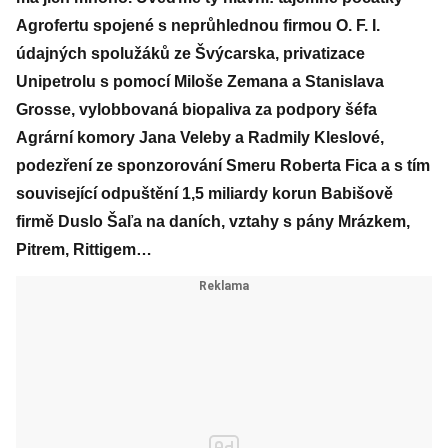
Agrofertu spojené s neprůhlednou firmou O. F. I.
údajných spolužáků ze Švýcarska, privatizace
Unipetrolu s pomocí Miloše Zemana a Stanislava
Grosse, vylobbovaná biopaliva za podpory šéfa
Agrární komory Jana Veleby a Radmily Kleslové,
podezření ze sponzorování Smeru Roberta Fica a s tím
související odpuštění 1,5 miliardy korun Babišově
firmě Duslo Šaľa na daních, vztahy s pány Mrázkem,
Pitrem, Rittigem…