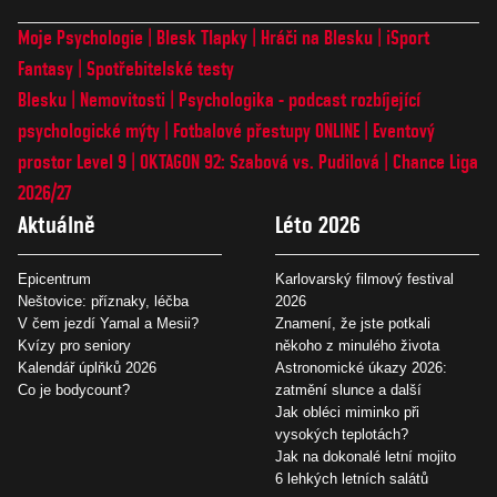
Moje Psychologie
Blesk Tlapky
Hráči na Blesku
iSport
Fantasy
Spotřebitelské testy
Blesku
Nemovitosti
Psychologika - podcast rozbíjející
psychologické mýty
Fotbalové přestupy ONLINE
Eventový
prostor Level 9
OKTAGON 92: Szabová vs. Pudilová
Chance Liga
2026/27
Aktuálně
Léto 2026
Epicentrum
Karlovarský filmový festival
Neštovice: příznaky, léčba
2026
V čem jezdí Yamal a Mesii?
Znamení, že jste potkali
Kvízy pro seniory
někoho z minulého života
Kalendář úplňků 2026
Astronomické úkazy 2026:
Co je bodycount?
zatmění slunce a další
Jak obléci miminko při
vysokých teplotách?
Jak na dokonalé letní mojito
6 lehkých letních salátů