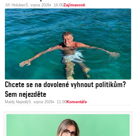
Jiří Holubec
5. srpna 2026
16:00
Zajímavosti
Chcete se na dovolené vyhnout politikům?
Sem nejezděte
Matěj Nejedlý
5. srpna 2026
11:00
Komentáře