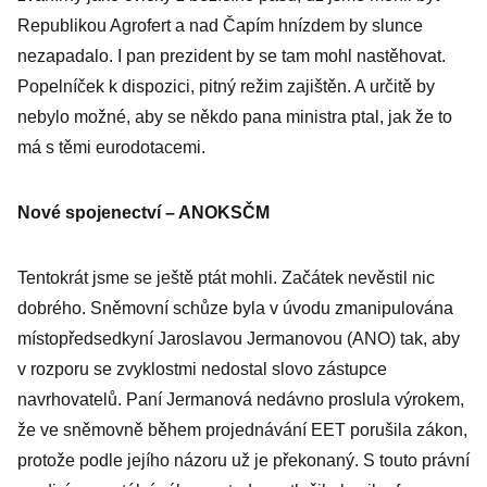
Republikou Agrofert a nad Čapím hnízdem by slunce
nezapadalo. I pan prezident by se tam mohl nastěhovat.
Popelníček k dispozici, pitný režim zajištěn. A určitě by
nebylo možné, aby se někdo pana ministra ptal, jak že to
má s těmi eurodotacemi.
Nové spojenectví – ANOKSČM
Tentokrát jsme se ještě ptát mohli. Začátek nevěstil nic
dobrého. Sněmovní schůze byla v úvodu zmanipulována
místopředsedkyní Jaroslavou Jermanovou (ANO) tak, aby
v rozporu se zvyklostmi nedostal slovo zástupce
navrhovatelů. Paní Jermanová nedávno proslula výrokem,
že ve sněmovně během projednávání EET porušila zákon,
protože podle jejího názoru už je překonaný. S touto právní