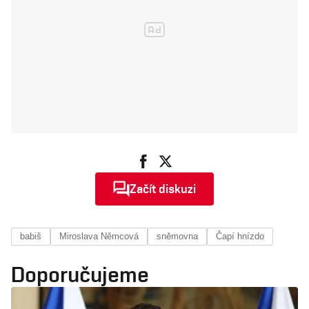
Začít diskuzi
babiš
Miroslava Němcová
sněmovna
Čapí hnízdo
Doporučujeme