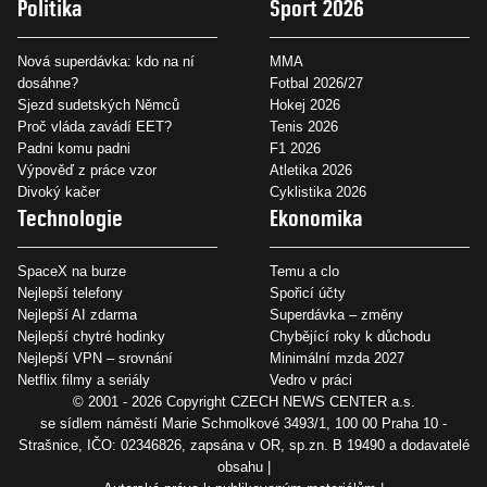
Politika
Sport 2026
Nová superdávka: kdo na ní
MMA
dosáhne?
Fotbal 2026/27
Sjezd sudetských Němců
Hokej 2026
Proč vláda zavádí EET?
Tenis 2026
Padni komu padni
F1 2026
Výpověď z práce vzor
Atletika 2026
Divoký kačer
Cyklistika 2026
Technologie
Ekonomika
SpaceX na burze
Temu a clo
Nejlepší telefony
Spořicí účty
Nejlepší AI zdarma
Superdávka – změny
Nejlepší chytré hodinky
Chybějící roky k důchodu
Nejlepší VPN – srovnání
Minimální mzda 2027
Netflix filmy a seriály
Vedro v práci
© 2001 - 2026 Copyright
CZECH NEWS CENTER a.s.
se sídlem náměstí Marie Schmolkové 3493/1, 100 00 Praha 10 -
Strašnice, IČO: 02346826, zapsána v OR, sp.zn. B 19490 a dodavatelé
obsahu