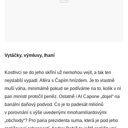
Vytáčky, výmluvy, lhaní
Kostlivci se do jeho skříní už nemohou vejít, a tak ten
nejslabší vypadl. Aféra s Čapím hnízdem. Je to vlastně
muší váha, minimálně pokud se podíváme na to, kolik v ní
pan ministr protočil peněz. Ostatně i Al Capone „dojel“ na
banální daňový podvod. Co je to padesát miliónů
v porovnání s výše uvedenými mnohamiliardovými
„obchody“? Pro pana prezidenta suma, která je pod jeho