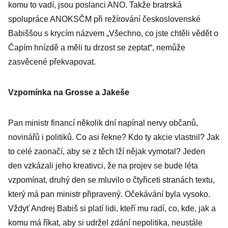
komu to vadí, jsou poslanci ANO. Takže bratrská
spolupráce ANOKSČM při režírování československé
Babiššou s krycím názvem „Všechno, co jste chtěli vědět o
Čapím hnízdě a měli tu drzost se zeptat“, nemůže
zasvěcené překvapovat.
Vzpomínka na Grosse a Jakeše
Pan ministr financí několik dní napínal nervy občanů,
novinářů i politiků. Co asi řekne? Kdo ty akcie vlastnil? Jak
to celé zaonačí, aby se z těch lží nějak vymotal? Jeden
den vzkázali jeho kreativci, že na projev se bude léta
vzpomínat, druhý den se mluvilo o čtyřiceti stranách textu,
který má pan ministr připravený. Očekávání byla vysoko.
Vždyť Andrej Babiš si platí lidi, kteří mu radí, co, kde, jak a
komu má říkat, aby si udržel zdání nepolitika, neustále