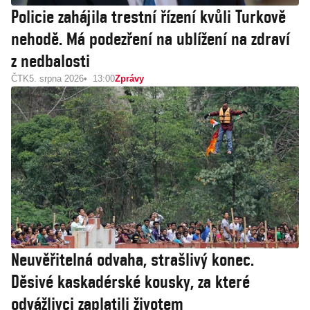
Policie zahájila trestní řízení kvůli Turkově
nehodě. Má podezření na ublížení na zdraví
z nedbalosti
ČTK
5. srpna 2026
13:00
Zprávy
Neuvěřitelná odvaha, strašlivý konec.
Děsivé kaskadérské kousky, za které
odvážlivci zaplatili životem