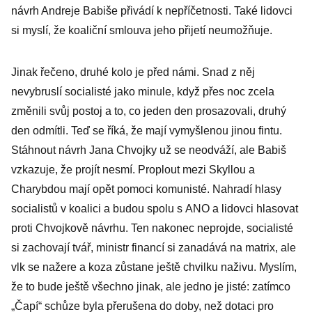
návrh Andreje Babiše přivádí k nepříčetnosti. Také lidovci
si myslí, že koaliční smlouva jeho přijetí neumožňuje.
Jinak řečeno, druhé kolo je před námi. Snad z něj
nevybruslí socialisté jako minule, když přes noc zcela
změnili svůj postoj a to, co jeden den prosazovali, druhý
den odmítli. Teď se říká, že mají vymyšlenou jinou fintu.
Stáhnout návrh Jana Chvojky už se neodváží, ale Babiš
vzkazuje, že projít nesmí. Proplout mezi Skyllou a
Charybdou mají opět pomoci komunisté. Nahradí hlasy
socialistů v koalici a budou spolu s ANO a lidovci hlasovat
proti Chvojkově návrhu. Ten nakonec neprojde, socialisté
si zachovají tvář, ministr financí si zanadává na matrix, ale
vlk se nažere a koza zůstane ještě chvilku naživu. Myslím,
že to bude ještě všechno jinak, ale jedno je jisté: zatímco
„Čapí“ schůze byla přerušena do doby, než dotaci pro