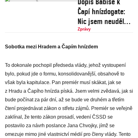
Dopis Babiše k
Čapí hnízdogate:
Nic jsem neudělal
a ta částka taky
Zprávy
nesedí
Sobotka mezi Hradem a Čapím hnízdem
To dokonale pochopil předseda vlády, jehož vystoupení
bylo, pokud jde o formu, konsolidovanější, obsahově to
však byla kapitulace. Pan premiér musí skákat, jak se
z Hradu a Čapího hnízda píská. Jsem velmi zvědavá, jak si
bude počínat za pár dní, až se bude ve druhém a třetím
čtení projednávat zákon o střetu zájmů. Premiér se veřejně
zaklínal, že tento zákon prosadí, vedení ČSSD se
postavilo za návrh poslance Jana Chvojky, jímž se
omezuje mimo jiné vlastnictví médií pro členy vlády. Tento