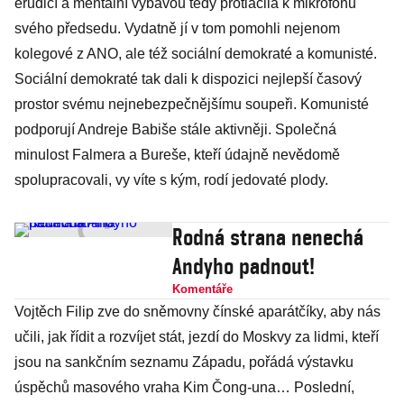
erudicí a mentální výbavou tedy protlačila k mikrofonu
svého předsedu. Vydatně jí v tom pomohli nejenom
kolegové z ANO, ale též sociální demokraté a komunisté.
Sociální demokraté tak dali k dispozici nejlepší časový
prostor svému nejnebezpečnějšímu soupeři. Komunisté
podporují Andreje Babiše stále aktivněji. Společná
minulost Falmera a Bureše, kteří údajně nevědomě
spolupracovali, vy víte s kým, rodí jedovaté plody.
Rodná strana nenechá
Andyho padnout!
Komentáře
Vojtěch Filip zve do sněmovny čínské aparátčíky, aby nás
učili, jak řídit a rozvíjet stát, jezdí do Moskvy za lidmi, kteří
jsou na sankčním seznamu Západu, pořádá výstavku
úspěchů masového vraha Kim Čong-una… Poslední,