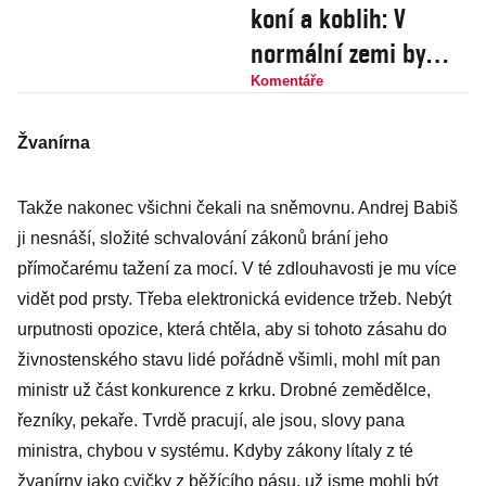
koní a koblih: V
normální zemi by
odstoupil
Komentáře
Žvanírna
Takže nakonec všichni čekali na sněmovnu. Andrej Babiš
ji nesnáší, složité schvalování zákonů brání jeho
přímočarému tažení za mocí. V té zdlouhavosti je mu více
vidět pod prsty. Třeba elektronická evidence tržeb. Nebýt
urputnosti opozice, která chtěla, aby si tohoto zásahu do
živnostenského stavu lidé pořádně všimli, mohl mít pan
ministr už část konkurence z krku. Drobné zemědělce,
řezníky, pekaře. Tvrdě pracují, ale jsou, slovy pana
ministra, chybou v systému. Kdyby zákony lítaly z té
žvanírny jako cvičky z běžícího pásu, už jsme mohli být