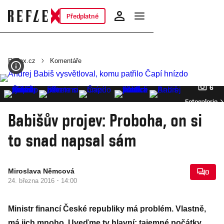
Předplatné
Reflex.cz
Komentáře
6
Fotogalerie
Babišův projev: Proboha, on si
to snad napsal sám
Miroslava Němcová
0
·
24. března 2016
14:00
Ministr financí České republiky má problém. Vlastně,
má jich mnoho. Uveďme ty hlavní: tajemné počátky