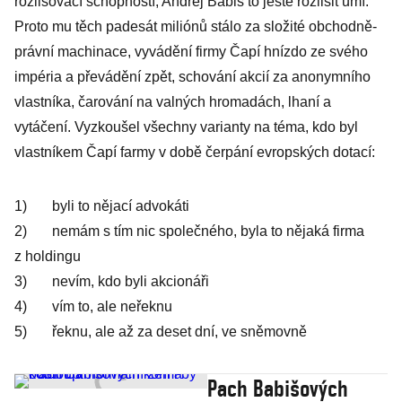
rozlišovací schopností, Andrej Babiš to ještě rozlišit umí.
Proto mu těch padesát miliónů stálo za složité obchodně-
právní machinace, vyvádění firmy Čapí hnízdo ze svého
impéria a převádění zpět, schování akcií za anonymního
vlastníka, čarování na valných hromadách, lhaní a
vytáčení. Vyzkoušel všechny varianty na téma, kdo byl
vlastníkem Čapí farmy v době čerpání evropských dotací:
1) byli to nějací advokáti
2) nemám s tím nic společného, byla to nějaká firma
z holdingu
3) nevím, kdo byli akcionáři
4) vím to, ale neřeknu
5) řeknu, ale až za deset dní, ve sněmovně
Pach Babišových