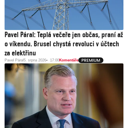
Pavel Páral: Teplá večeře jen občas, praní až
o víkendu. Brusel chystá revoluci v účtech
za elektřinu
Pavel Páral
5. srpna 2026
17:00
Komentáře