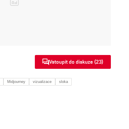
Vstoupit do diskuze (23)
Midjourney
vizualizace
sloka