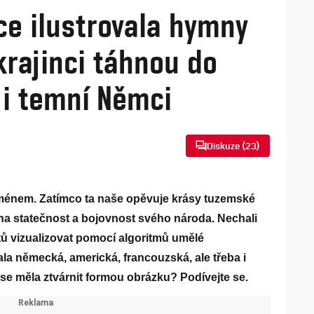
ce ilustrovala hymny
Ukrajinci táhnou do
i i temní Němci
Diskuze (
23
)
énem. Zatímco ta naše opěvuje krásy tuzemské
í na statečnost a bojovnost svého národa. Nechali
átů vizualizovat pomocí algoritmů umělé
la německá, americká, francouzská, ale třeba i
e měla ztvárnit formou obrázku? Podívejte se.