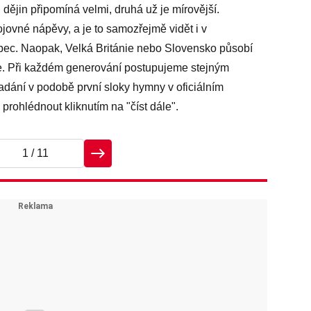
dějin připomíná velmi, druhá už je mírovější.
jovné nápěvy, a je to samozřejmě vidět i v
bec. Naopak, Velká Británie nebo Slovensko působí
álie. Při každém generování postupujeme stejným
dání v podobě první sloky hymny v oficiálním
prohlédnout kliknutím na "číst dále".
1
/ 11