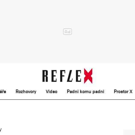
áře
Rozhovory
Video
Padni komu padni
Prostor X