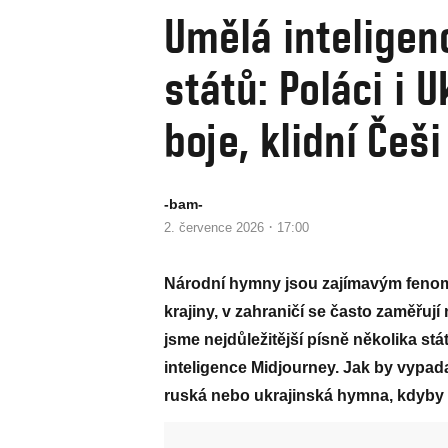
Umělá inteligen
států: Poláci i 
boje, klidní Češ
-bam-
·
2. července 2026
17:00
Národní hymny jsou zajímavým fenom
krajiny, v zahraničí se často zaměřuj
jsme nejdůležitější písně několika st
inteligence Midjourney. Jak by vypada
ruská nebo ukrajinská hymna, kdyby s