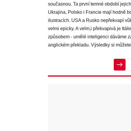
současnou. Ta první temné období jejich 
Ukrajina, Polsko i Francie mají hodně bo
ilustracích. USA a Rusko nepřekvapí vů
velmi epicky. A velm,i překvapivá je It
způsobem - umělé inteligenci dáváme za
anglickém překladu. Výsledky si můžete 