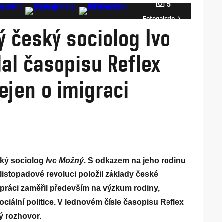
5
Fotogalerie
 český sociolog Ivo
dal časopisu Reflex
ejen o imigraci
ský sociolog
Ivo
Možný
. S odkazem na jeho rodinu
listopadové revoluci položil základy české
 práci zaměřil především na výzkum rodiny,
sociální politice. V lednovém čísle časopisu Reflex
ý rozhovor.