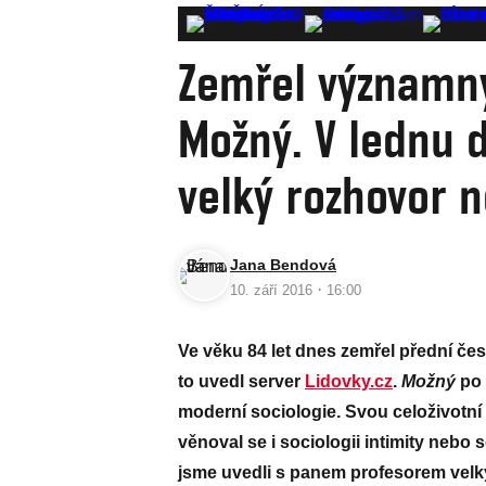
Zemřel významný
Možný. V lednu 
velký rozhovor n
Jana Bendová
·
10. září 2016
16:00
Ve věku 84 let dnes zemřel přední če
to uvedl server
Lidovky.cz
.
Možný
po 
moderní sociologie. Svou celoživotní
věnoval se i sociologii intimity nebo 
jsme uvedli s panem profesorem velk