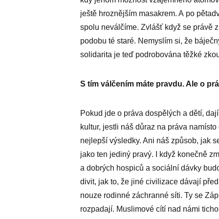
ještě hroznějším masakrem. A po pětadva
spolu neválčíme. Zvlášť když se právě z
podobu té staré. Nemyslím si, že báječn
solidarita je teď podrobována těžké zko
S tím válčením máte pravdu. Ale o pr
Pokud jde o práva dospělých a dětí, daj
kultur, jestli náš důraz na práva namísto
nejlepší výsledky. Ani náš způsob, jak 
jako ten jediný pravý. I když konečně zm
a dobrých hospiců a sociální dávky bud
divit, jak to, že jiné civilizace dávají 
nouze rodinné záchranné síti. Ty se Záp
rozpadají. Muslimové cítí nad námi tichou 