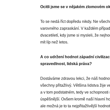
Ocitli jsme se v nějakém zlomovém o
To se nedá říct dopředu nikdy. Ne všech
varovného zapraskání. V každém případ
dvacetiletí, kdy jsme si mysleli, že nej
mít líp než letos.
A co udržení hodnot západní civiliza
spravedlnost, lidská práva?
Dostáváme zdravou lekci, že náš hodno
všechny přitažlivý. Většina lidstva žij
a v tom podstatném, tedy ve schopnosti m
úspěšnější. Ovšem kromě naší hlavní h
ale možná je to ta nejpřitažlivější hodnot