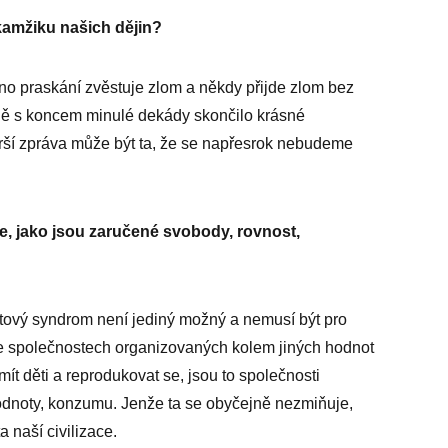
kamžiku našich dějin?
no praskání zvěstuje zlom a někdy přijde zlom bez
ě s koncem minulé dekády skončilo krásné
horší zpráva může být ta, že se napřesrok nebudeme
ce, jako jsou zaručené svobody, rovnost,
tový syndrom není jediný možný a nemusí být pro
e ve společnostech organizovaných kolem jiných hodnot
ít děti a reprodukovat se, jsou to společnosti
odnoty, konzumu. Jenže ta se obyčejně nezmiňuje,
a naší civilizace.