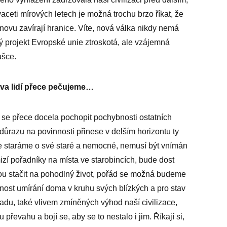
ceti mírových letech je možná trochu brzo říkat, že
novu zavírají hranice. Víte, nová válka nikdy nemá
ý projekt Evropské unie ztroskotá, ale vzájemná
ušce.
áva lidí přece pečujeme…
í se přece docela pochopit pochybnosti ostatních
 důrazu na povinnosti přinese v delším horizontu ty
se staráme o své staré a nemocné, nemusí být vnímán
izí pořadníky na místa ve starobincích, bude dost
ou stačit na pohodlný život, pořád se možná budeme
přednost umírání doma v kruhu svých blízkých a pro stav
adu, také vlivem zmíněných výhod naší civilizace,
převahu a bojí se, aby se to nestalo i jim. Říkají si,