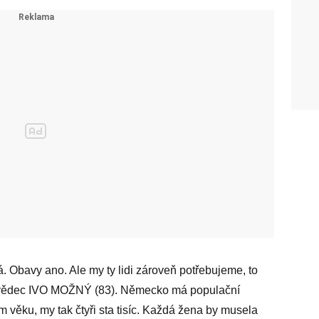
. Obavy ano. Ale my ty lidi zároveň potřebujeme, to
g a vědec IVO MOŽNÝ (83). Německo má populační
ním věku, my tak čtyři sta tisíc. Každá žena by musela