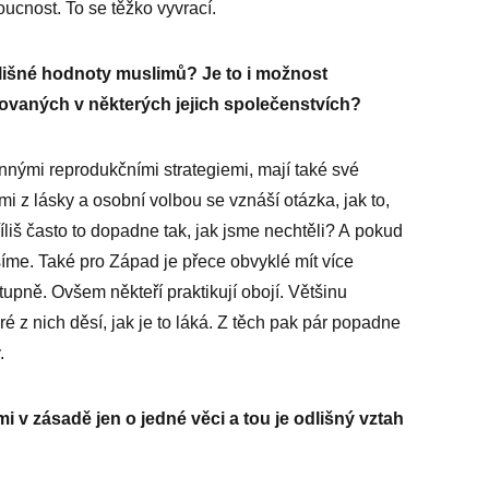
ucnost. To se těžko vyvrací.
dlišné hodnoty muslimů? Je to i možnost
ovaných v některých jejich společenstvích?
nnými reprodukčními strategiemi, mají také své
 z lásky a osobní volbou se vznáší otázka, jak to,
íliš často to dopadne tak, jak jsme nechtěli? A pokud
šíme. Také pro Západ je přece obvyklé mít více
upně. Ovšem někteří praktikují obojí. Většinu
ré z nich děsí, jak je to láká. Z těch pak pár popadne
.
 v zásadě jen o jedné věci a tou je odlišný vztah