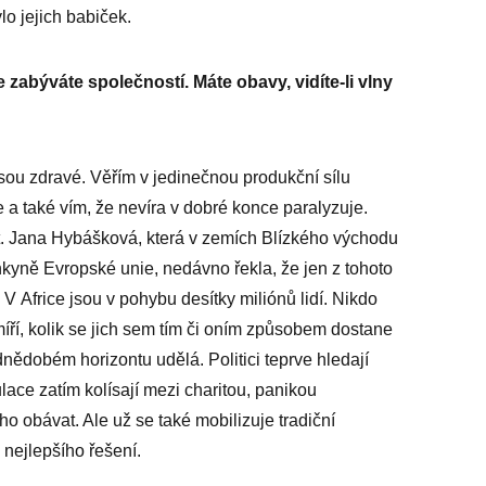
ylo jejich babiček.
e zabýváte společností. Máte obavy, vidíte-li vlny
sou zdravé. Věřím v jedinečnou produkční sílu
e a také vím, že nevíra v dobré konce paralyzuje.
t. Jana Hybášková, která v zemích Blízkého východu
nkyně Evropské unie, nedávno řekla, že jen z tohoto
. V Africe jsou v pohybu desítky miliónů lidí. Nikdo
íří, kolik se jich sem tím či oním způsobem dostane
ednědobém horizontu udělá. Politici teprve hledají
ulace zatím kolísají mezi charitou, panikou
o obávat. Ale už se také mobilizuje tradiční
nejlepšího řešení.