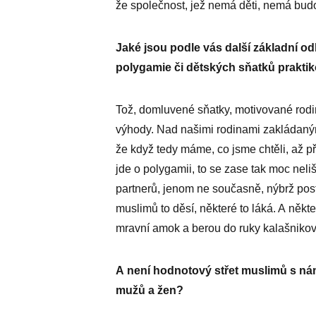
že společnost, jež nemá děti, nemá budo
Jaké jsou podle vás další základní o
polygamie či dětských sňatků praktik
Tož, domluvené sňatky, motivované rodi
výhody. Nad našimi rodinami zakládanými
že když tedy máme, co jsme chtěli, až př
jde o polygamii, to se zase tak moc neli
partnerů, jenom ne současně, nýbrž post
muslimů to děsí, některé to láká. A někte
mravní amok a berou do ruky kalašnikov
A není hodnotový střet muslimů s námi
mužů a žen?