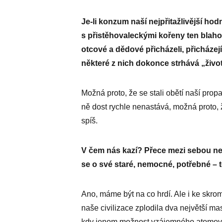
Je-li konzum naší nejpřitažlivější hod
s přistěhovaleckými kořeny ten blaho
otcové a dědové přicházeli, přicházej
některé z nich dokonce strhává „živo
Možná proto, že se stali obětí naší pr
ně dost rychle nenastává, možná proto, 
spíš.
V čem nás kazí? Přece mezi sebou ne
se o své staré, nemocné, potřebné – t
Ano, máme být na co hrdí. Ale i ke skro
naše civilizace zplodila dva největší mas
kdy jenom možnost vzájemného atomového