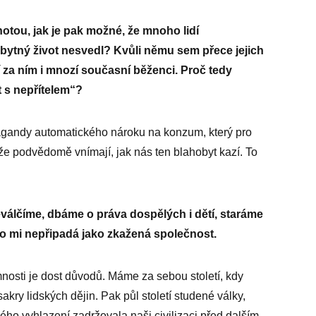
notou, jak je pak možné, že mnoho lidí
bytný život nesvedl? Kvůli němu sem přece jejich
í za ním i mnozí současní běženci. Proč tedy
t s nepřítelem“?
opagandy automatického nároku na konzum, který pro
že podvědomě vnímají, jak nás ten blahobyt kazí. To
válčíme, dbáme o práva dospělých i dětí, staráme
o mi nepřipadá jako zkažená spo­lečnost.
mnosti je dost důvodů. Máme za sebou století, kdy
akry lidských dějin. Pak půl století studené války,
 vyhlazení zadržovala naši civilizaci před dalším,