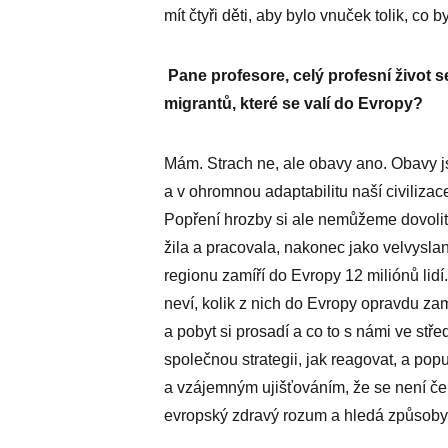
mít čtyři děti, aby bylo vnuček tolik, co b
Pane profesore, celý profesní život s
migrantů, které se valí do Evropy?
Mám. Strach ne, ale obavy ano. Obavy j
a v ohromnou adaptabilitu naší civilizac
Popření hrozby si ale nemůžeme dovoli
žila a pracovala, nakonec jako velvysla
re­gionu zamíří do Evropy 12 miliónů lidí
neví, kolik z nich do Evropy opravdu zam
a pobyt si prosadí a co to s námi ve stř
společnou strategii, jak reagovat, a pop
a vzájemným ujišťováním, že se není čeh
evropský zdravý rozum a hledá způsoby 