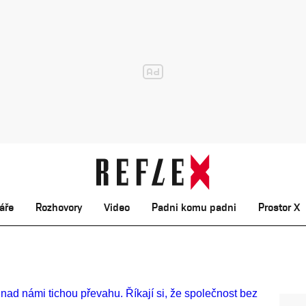
áře
Rozhovory
Video
Padni komu padni
Prostor X