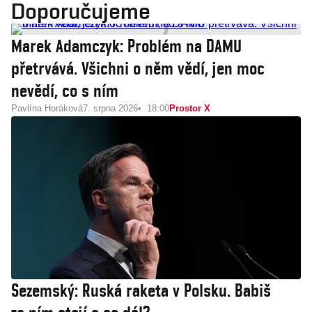
Doporučujeme
Marek Adamczyk: Problém na DAMU
přetrvává. Všichni o něm vědí, jen moc
nevědí, co s ním
Pavlína Horáková
7. srpna 2026
18:00
Prostor X
Sezemský: Ruská raketa v Polsku. Babiš