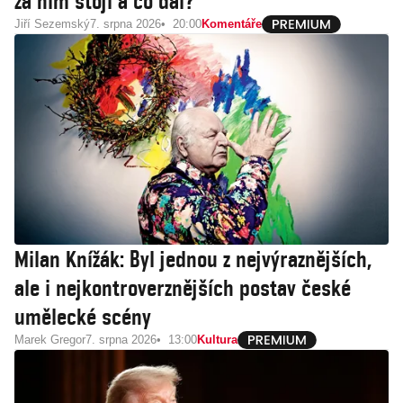
za ním stojí a co dál?
Jiří Sezemský
7. srpna 2026
20:00
Komentáře
Milan Knížák: Byl jednou z nejvýraznějších,
ale i nejkontroverznějších postav české
umělecké scény
Marek Gregor
7. srpna 2026
13:00
Kultura