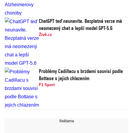
ChatGPT teď neunavíte. Bezplatná verze má
neomezený chat a lepší model GPT-5.6
Živě.cz
Problémy Cadillacu s brzdami souvisí podle
Bottase s jejich chlazením
F1 Sport