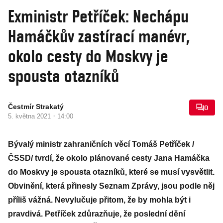
Exministr Petříček: Nechápu
Hamáčkův zastírací manévr,
okolo cesty do Moskvy je
spousta otazníků
Čestmír Strakatý
0
·
5. května 2021
14:00
Bývalý ministr zahraničních věcí Tomáš Petříček /
ČSSD/ tvrdí, že okolo plánované cesty Jana Hamáčka
do Moskvy je spousta otazníků, které se musí vysvětlit.
Obvinění, která přinesly Seznam Zprávy, jsou podle něj
příliš vážná. Nevylučuje přitom, že by mohla být i
pravdivá. Petříček zdůrazňuje, že poslední dění