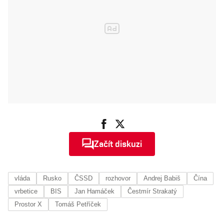
moji
umanutost by
měli diváci
ocenit
Začít diskuzi
vláda
Rusko
ČSSD
rozhovor
Andrej Babiš
Čína
vrbetice
BIS
Jan Hamáček
Čestmír Strakatý
Prostor X
Tomáš Petříček