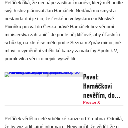
Petříček říká, že nechápe zastírací manévr, který měl podle
svých slov plánovat Jan Hamáček. Nedává mu smysl a
nestandardní je i to, že českého velvyslance v Moskvě
Pivoňku pozval do Česka právě Hamáček bez vědomí
ministerstva zahraničí. Je podle něj klíčové, aby účastníci
schůzky, na které se mělo podle Seznam Zpráv mimo jiné
mluvit o vyměnění vrbětické kauzy za vakcíny Sputnik V,
promluvili a věci co nejvíc vysvětlili.
Pavel:
Hamáčkovi
nevěřím, do
Moskvy chtěl.
Prostor X
Jsem
Petříček věděl o celé vrbětické kauze od 7. dubna. Odmítá,
připraven
že by vyzradil tajné informace. Nevyloučil, že věděl, že o