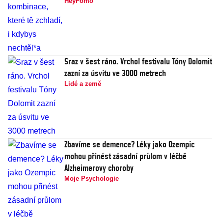
HeyFomo
Sraz v šest ráno. Vrchol festivalu Tóny Dolomit
zazní za úsvitu ve 3000 metrech
Lidé a země
Zbavíme se demence? Léky jako Ozempic
mohou přinést zásadní průlom v léčbě
Alzheimerovy choroby
Moje Psychologie