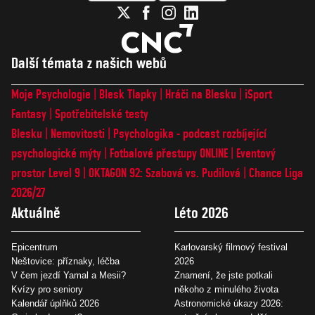
Další témata z našich webů
Moje Psychologie
Blesk Tlapky
Hráči na Blesku
iSport
Fantasy
Spotřebitelské testy
Blesku
Nemovitosti
Psychologika - podcast rozbíjející
psychologické mýty
Fotbalové přestupy ONLINE
Eventový
prostor Level 9
OKTAGON 92: Szabová vs. Pudilová
Chance Liga
2026/27
Aktuálně
Léto 2026
Epicentrum
Karlovarský filmový festival
Neštovice: příznaky, léčba
2026
V čem jezdí Yamal a Mesii?
Znamení, že jste potkali
Kvízy pro seniory
někoho z minulého života
Kalendář úplňků 2026
Astronomické úkazy 2026: