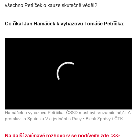
všechno Petříček o kauze skutečně věděl?
Co říkal Jan Hamáček k vyhazovu Tomáše Petříčka:
Hamáček o vyhazovu Petříčka: ČSSD musí být srozumitelnější. A
promluvil o Sputniku V a jednání s Rusy • Blesk Zprávy / ČTK
Na další zajímavé rozhovory se podívejte zde >>>