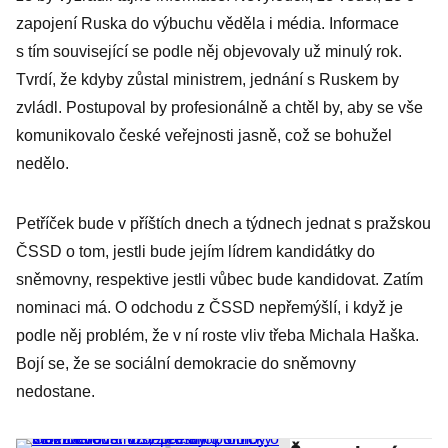
kandidovat na
zapojení Ruska do výbuchu věděla i média. Informace
prezidenta,
s tím související se podle něj objevovaly už minulý rok.
vstup do KSČ
Tvrdí, že kdyby zůstal ministrem, jednání s Ruskem by
byla chyba
zvládl. Postupoval by profesionálně a chtěl by, aby se vše
komunikovalo české veřejnosti jasně, což se bohužel
nedělo.
Petříček bude v příštích dnech a týdnech jednat s pražskou
ČSSD o tom, jestli bude jejím lídrem kandidátky do
sněmovny, respektive jestli vůbec bude kandidovat. Zatím
nominaci má. O odchodu z ČSSD nepřemýšlí, i když je
podle něj problém, že v ní roste vliv třeba Michala Haška.
Bojí se, že se sociální demokracie do sněmovny
nedostane.