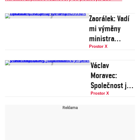
Zaorálek: Vadí
mi výměny
ministra
zdravotnictví,
Prostor X
je to k
Václav
horšímu,
Moravec:
opozice pád
Společnost je
vlády ve
plná
Prostor X
skutečnosti
buranství,
nechce
útoky jsou
stále
pokleslejší,