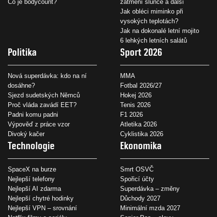
Co je bodycount?
zatmění slunce a další
Jak obléci miminko při
vysokých teplotách?
Jak na dokonalé letní mojito
6 lehkých letních salátů
Politika
Sport 2026
Nová superdávka: kdo na ní
MMA
dosáhne?
Fotbal 2026/27
Sjezd sudetských Němců
Hokej 2026
Proč vláda zavádí EET?
Tenis 2026
Padni komu padni
F1 2026
Výpověď z práce vzor
Atletika 2026
Divoký kačer
Cyklistika 2026
Technologie
Ekonomika
SpaceX na burze
Smrt OSVČ
Nejlepší telefony
Spořicí účty
Nejlepší AI zdarma
Superdávka – změny
Nejlepší chytré hodinky
Důchody 2027
Nejlepší VPN – srovnání
Minimální mzda 2027