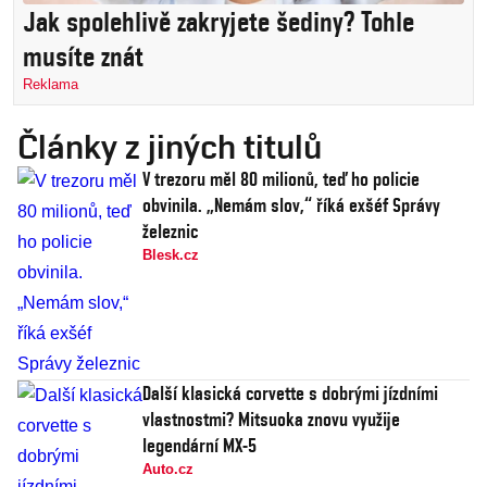
Jak spolehlivě zakryjete šediny? Tohle
musíte znát
Reklama
Články z jiných titulů
V trezoru měl 80 milionů, teď ho policie
obvinila. „Nemám slov,“ říká exšéf Správy
železnic
Blesk.cz
Další klasická corvette s dobrými jízdními
vlastnostmi? Mitsuoka znovu využije
legendární MX-5
Auto.cz