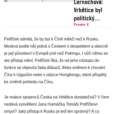
Černochová:
Vrbětice byl
politický
státní
Prostor X
terorismus,
Petříček odmítá, že by byl k Číně měkčí než k Rusku.
Zeman o tom
Moskva podle něj jedná s Českem s despektem a obecně
možná věděl už
je její působení v Evropě jiné než Pekingu. I vůči němu se
v prosinci, šlo
ale přístup mění. Petříček říká, že od jeho nástupu do
by o velezradu
funkce se objevila řada důkazů, třeba směrem k chování
Číny k Ujgurům nebo v otázce Hongkongu, které přispěly
ke změně pohledu na Čínu.
Je reakce spojenců Česka na Vrbětice dostatečná? V čem
nedává vysvětlení Jana Hamáčka Tomáši Petříčkovi
smysl? Jaký přístup k Rusku je teď ten správný? A co