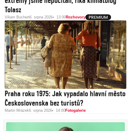
extrémy jsme nepočítali, říká klimatolog
Tolasz
Viliam Buchert
6. srpna 2026
13:00
Rozhovory
Praha roku 1975: Jak vypadalo hlavní město
Československa bez turistů?
Martin Mrázek
6. srpna 2026
14:00
Fotogalerie