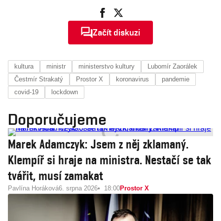
Začít diskuzi
kultura
ministr
ministerstvo kultury
Lubomír Zaorálek
Čestmír Strakatý
Prostor X
koronavirus
pandemie
covid-19
lockdown
Doporučujeme
Marek Adamczyk: Jsem z něj zklamaný.
Klempíř si hraje na ministra. Nestačí se tak
tvářit, musí zamakat
Pavlína Horáková
6. srpna 2026
18:00
Prostor X