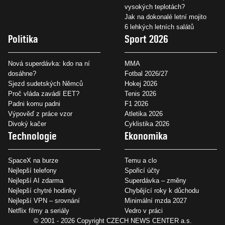
vysokých teplotách?
Jak na dokonalé letní mojito
6 lehkých letních salátů
Politika
Sport 2026
Nová superdávka: kdo na ní
MMA
dosáhne?
Fotbal 2026/27
Sjezd sudetských Němců
Hokej 2026
Proč vláda zavádí EET?
Tenis 2026
Padni komu padni
F1 2026
Výpověď z práce vzor
Atletika 2026
Divoký kačer
Cyklistika 2026
Technologie
Ekonomika
SpaceX na burze
Temu a clo
Nejlepší telefony
Spořicí účty
Nejlepší AI zdarma
Superdávka – změny
Nejlepší chytré hodinky
Chybějící roky k důchodu
Nejlepší VPN – srovnání
Minimální mzda 2027
Netflix filmy a seriály
Vedro v práci
© 2001 - 2026 Copyright
CZECH NEWS CENTER a.s.