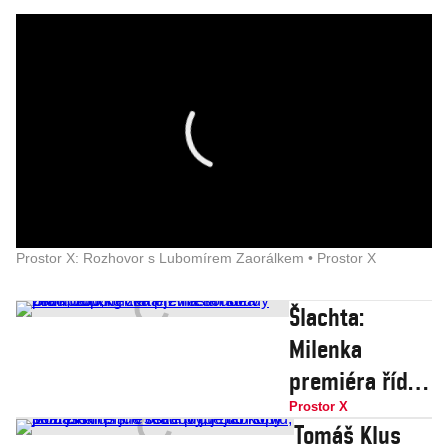
Prostor X: Rozhovor s Lubomírem Zaorálkem • Prostor X
Šlachta:
Milenka
premiéra řídila
zemi, 150 kg
Prostor X
Tomáš Klus
zlata je na