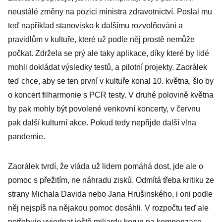
chyby se staly,
neustálé změny na pozici ministra zdravotnictví. Poslal mu
říká jeho
teď například stanovisko k dalšímu rozvolňování a
bývalá mluvčí
pravidlům v kultuře, které už podle něj prostě nemůže
Peterová
počkat. Zdržela se prý ale taky aplikace, díky které by lidé
mohli dokládat výsledky testů, a pilotní projekty. Zaorálek
teď chce, aby se ten první v kultuře konal 10. května, šlo by
o koncert filharmonie s PCR testy. V druhé polovině května
by pak mohly být povolené venkovní koncerty, v červnu
pak další kulturní akce. Pokud tedy nepřijde další vlna
pandemie.
Zaorálek tvrdí, že vláda už lidem pomáhá dost, jde ale o
pomoc s přežitím, ne náhradu zisků. Odmítá třeba kritiku ze
strany Michala Davida nebo Jana Hrušinského, i oni podle
něj nejspíš na nějakou pomoc dosáhli. V rozpočtu teď ale
potřebuje vyjednat ještě miliardu korun na kompenzace