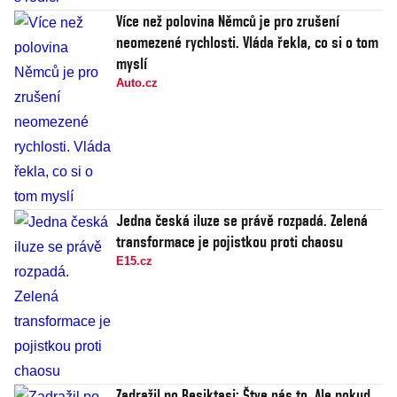
Více než polovina Němců je pro zrušení
neomezené rychlosti. Vláda řekla, co si o tom
myslí
Auto.cz
Jedna česká iluze se právě rozpadá. Zelená
transformace je pojistkou proti chaosu
E15.cz
Zadražil po Besiktasi: Štve nás to. Ale pokud