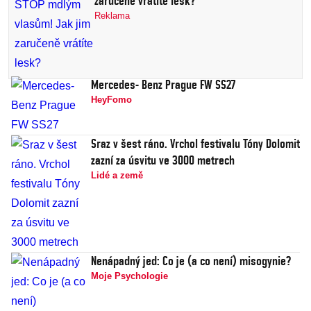
zaručeně vrátíte lesk?
Reklama
Mercedes- Benz Prague FW SS27
HeyFomo
Sraz v šest ráno. Vrchol festivalu Tóny Dolomit
zazní za úsvitu ve 3000 metrech
Lidé a země
Nenápadný jed: Co je (a co není) misogynie?
Moje Psychologie