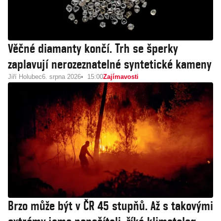
Věčné diamanty končí. Trh se šperky
zaplavují nerozeznatelné syntetické kameny
Jiří Holubec
6. srpna 2026
15:00
Zajímavosti
Brzo může být v ČR 45 stupňů. Až s takovými