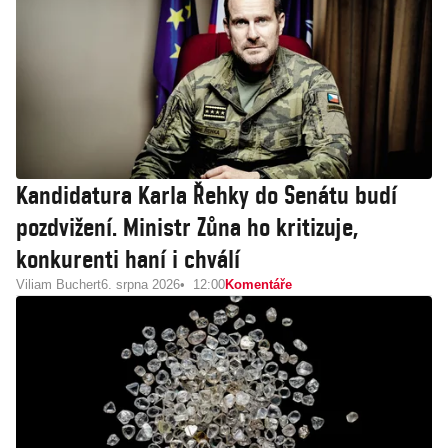
Kandidatura Karla Řehky do Senátu budí
pozdvižení. Ministr Zůna ho kritizuje,
konkurenti haní i chválí
Viliam Buchert
6. srpna 2026
12:00
Komentáře