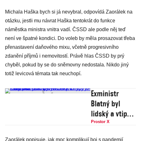
Michala Haška bych si já nevybral, odpovídá Zaorálek na
otázku, jestli mu návrat Haška tentokrát do funkce
náměstka ministra vnitra vadí. ČSSD ale podle něj teď
není ve špatné kondici. Do voleb by měla prosazovat třeba
přenastavení daňového mixu, včetně progresivního
zdanění příjmů i nemovitostí. Právě hlas ČSSD by prý
chyběl, pokud by se do sněmovny nedostala. Nikdo jiný
totiž levicová témata tak neuchopí.
Exministr
Blatný byl
lidský a vtipný,
chtěl pomoct
Prostor X
lidem a zemi,
Zaorálek popisuje, jak moc komplikují boj s pandemií