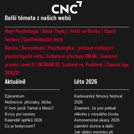
Další témata z našich webů
Moje Psychologie
Blesk Tlapky
Hráči na Blesku
iSport
Fantasy
Spotřebitelské testy
Blesku
Nemovitosti
Psychologika - podcast rozbíjející
psychologické mýty
Fotbalové přestupy ONLINE
Eventový
prostor Level 9
OKTAGON 92: Szabová vs. Pudilová
Chance Liga
2026/27
Aktuálně
Léto 2026
Epicentrum
Karlovarský filmový festival
Neštovice: příznaky, léčba
2026
V čem jezdí Yamal a Mesii?
Znamení, že jste potkali
Kvízy pro seniory
někoho z minulého života
Kalendář úplňků 2026
Astronomické úkazy 2026:
Co je bodycount?
zatmění slunce a další
Jak obléci miminko při