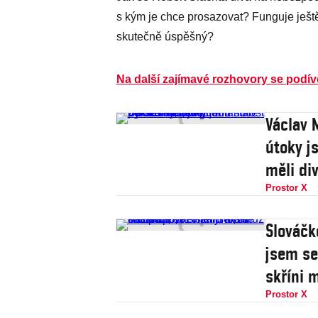
s kým je chce prosazovat? Funguje ještě 
skutečně úspěšný?
Na další zajímavé rozhovory se podív
Václav 
útoky j
měli di
Prostor X
Slováčk
jsem se
skříni 
Prostor X