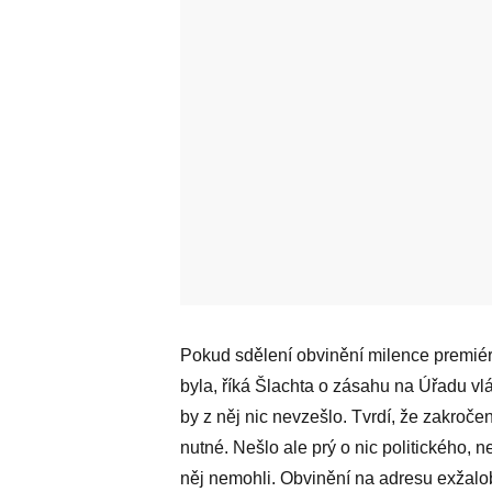
Pokud sdělení obvinění milence premiéra 
byla, říká Šlachta o zásahu na Úřadu vl
by z něj nic nevzešlo. Tvrdí, že zakročení
nutné. Nešlo ale prý o nic politického, n
něj nemohli. Obvinění na adresu exžalob