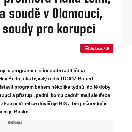
na soudě v Olomouci,
 soudy pro korupci
Diskuze (
0
)
uji, s programem nám bude radit třeba
eksi Šedo, říká bývalý ředitel ÚOOZ Robert
dstavit program během několika týdnů, do té doby
korupci a přístup „padni, komu padni“ mají ale třeba
ta v kauze Vrbětice důvěřuje BIS a bezpečnostním
hem je Rusko.