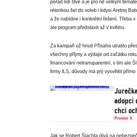
pořád lidi štve a je pro ně velkým tématem
rétorikou šel do voleb i kdysi Andrej Ba
a že nabídne i konkrétní řešení. Třeba v
ale program představit až v květnu.
Za kampaň už hnutí Přísaha utratilo přes
všechny příjmy a výdaje od začátku roku. 
financování netransparentní, s tím ale Š
firmy ILS, důvody má prý vysvětlit přímo m
Jurečka
adopci 
chci oc
Prostor X
Jak se Robert Šlachta dívá na nebezpečí