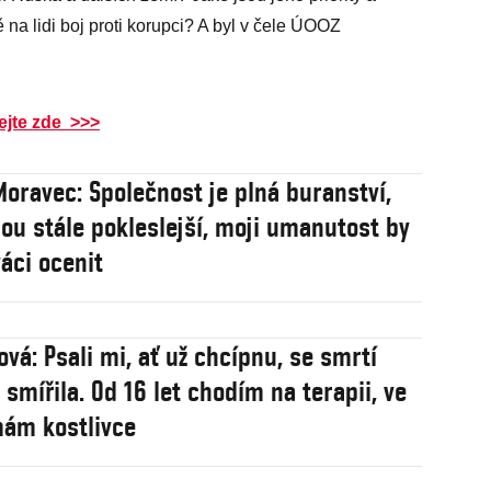
na lidi boj proti korupci? A byl v čele ÚOOZ
ejte zde >>>
Moravec: Společnost je plná buranství,
sou stále pokleslejší, moji umanutost by
váci ocenit
ová: Psali mi, ať už chcípnu, se smrtí
 smířila. Od 16 let chodím na terapii, ve
mám kostlivce