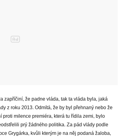
zapříčiní, že padne vláda, tak ta vláda byla, jaká
ády z roku 2013. Odmítá, že by byl přehnaný nebo že
 proti milence premiéra, která tu řídila zemi, bylo
eodstřelili prý žádného politika. Za pád vlády podle
ce Grygárka, kvůli kterým je na něj podaná žaloba,