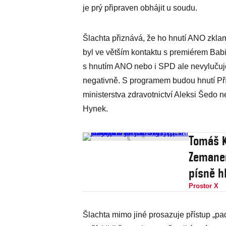
je prý připraven obhájit u soudu.
Šlachta přiznává, že ho hnutí ANO zklam
byl ve větším kontaktu s premiérem Babi
s hnutím ANO nebo i SPD ale nevylučuje
negativně. S programem budou hnutí Pří
ministerstva zdravotnictví Aleksi Šedo n
Hynek.
Tomáš K
Zemanem
písně hl
Prostor X
Šlachta mimo jiné prosazuje přístup „pad