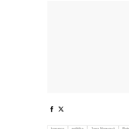
korupce
politika
Jana Nagyová
Pet