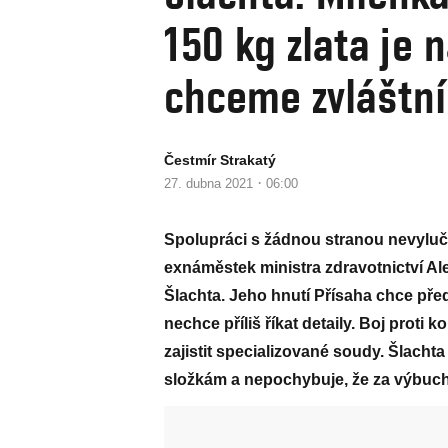
150 kg zlata je 
chceme zvláštní
Čestmír Strakatý
·
27. dubna 2021
06:00
Spolupráci s žádnou stranou nevyluč
exnáměstek ministra zdravotnictví Al
Šlachta. Jeho hnutí Přísaha chce pře
nechce příliš říkat detaily. Boj proti 
zajistit specializované soudy. Šlach
složkám a nepochybuje, že za výbuc