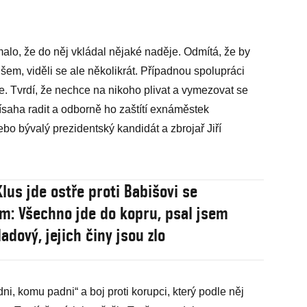
alo, že do něj vkládal nějaké naděje. Odmítá, že by
šem, viděli se ale několikrát. Případnou spolupráci
. Tvrdí, že nechce na nikoho plivat a vymezovat se
saha radit a odborně ho zaštítí exnáměstek
ebo bývalý prezidentský kandidát a zbrojař Jiří
lus jde ostře proti Babišovi se
: Všechno jde do kopru, psal jsem
adový, jejich činy jsou zlo
ni, komu padni“ a boj proti korupci, který podle něj