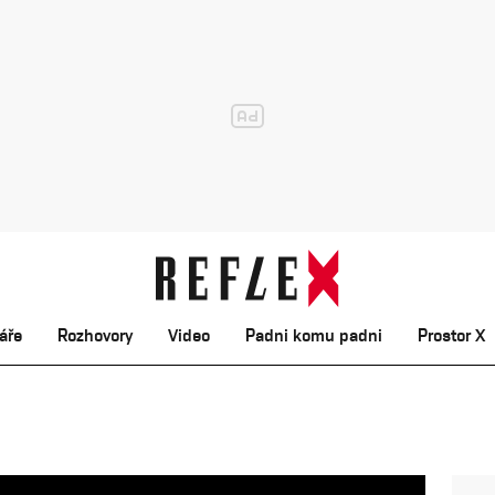
áře
Rozhovory
Video
Padni komu padni
Prostor X