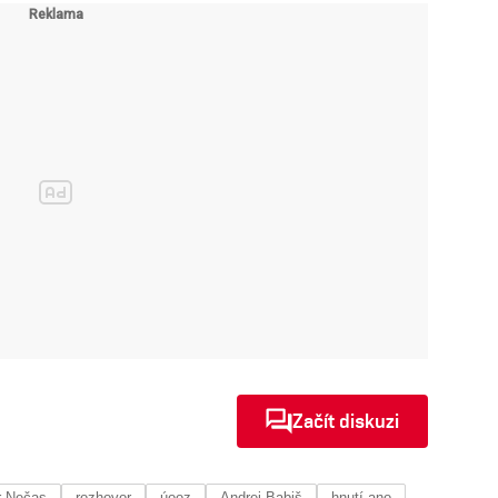
Začít diskuzi
r Nečas
rozhovor
úooz
Andrej Babiš
hnutí ano