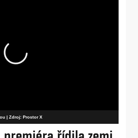
tou
| Zdroj: Prostor X
premiéra řídila zemi,