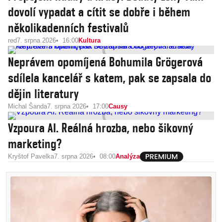
dovolí vypadat a cítit se dobře i během
několikadenních festivalů
red
7. srpna 2026
16:00
Kultura
Neprávem opomíjená Bohumila Grögerová
sdílela kancelář s katem, pak se zapsala do
dějin literatury
Michal Šanda
7. srpna 2026
17:00
Causy
Vzpoura AI. Reálná hrozba, nebo šikovný
marketing?
Kryštof Pavelka
7. srpna 2026
08:00
Analýza