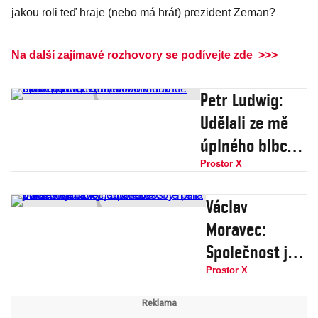
kritizovat,
jakou roli teď hraje (nebo má hrát) prezident Zeman?
hrozí scénář
Drahoš
Na další zajímavé rozhovory se podívejte zde >>>
Petr Ludwig:
Udělali ze mě
úplného blbce,
bylo to na
Prostor X
hraně šikany, je
Václav
lehké někoho
Moravec:
virtuálně
Společnost je
ukřižovat
plná
Prostor X
buranství,