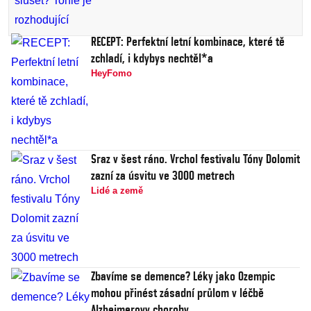
RECEPT: Perfektní letní kombinace, které tě
zchladí, i kdybys nechtěl*a
HeyFomo
Sraz v šest ráno. Vrchol festivalu Tóny Dolomit
zazní za úsvitu ve 3000 metrech
Lidé a země
Zbavíme se demence? Léky jako Ozempic
mohou přinést zásadní průlom v léčbě
Alzheimerovy choroby