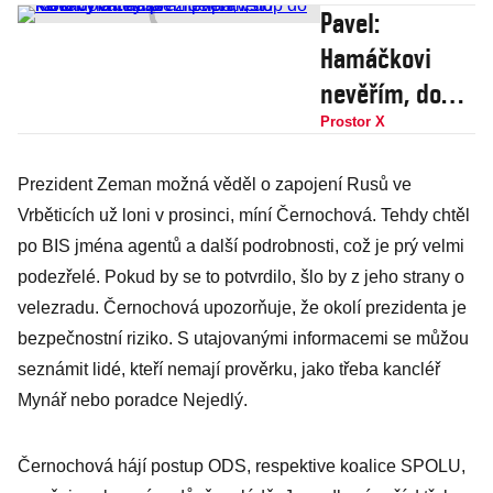
Pavel:
Hamáčkovi
nevěřím, do
Moskvy chtěl.
Prostor X
Jsem
Prezident Zeman možná věděl o zapojení Rusů ve
připraven
Vrběticích už loni v prosinci, míní Černochová. Tehdy chtěl
kandidovat na
po BIS jména agentů a další podrobnosti, což je prý velmi
prezidenta,
podezřelé. Pokud by se to potvrdilo, šlo by z jeho strany o
vstup do KSČ
velezradu. Černochová upozorňuje, že okolí prezidenta je
byla chyba
bezpečnostní riziko. S utajovanými informacemi se můžou
seznámit lidé, kteří nemají prověrku, jako třeba kancléř
Mynář nebo poradce Nejedlý.
Černochová hájí postup ODS, respektive koalice SPOLU,