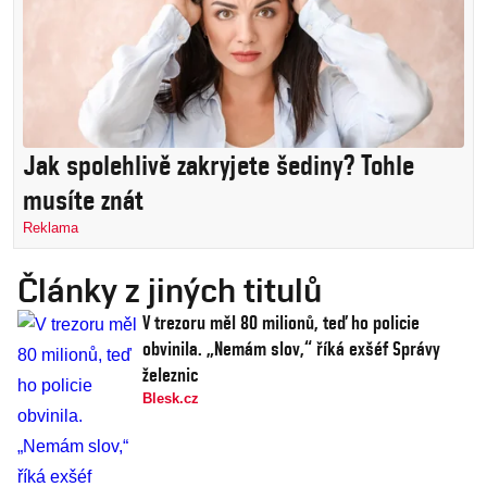
Jak spolehlivě zakryjete šediny? Tohle
musíte znát
Reklama
Články z jiných titulů
V trezoru měl 80 milionů, teď ho policie
obvinila. „Nemám slov,“ říká exšéf Správy
železnic
Blesk.cz