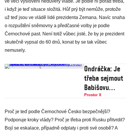
ve věci vyslovení nedůvěry vládě. Je podle ní pořád třeba,
i když je teď situace složitá. Hůř prý být nemůže, protože
už teď jsou ve vládě lidé prezidenta Zemana. Navíc snaha
o rozpuštění sněmovny a předčasné volby je podle
Černochové past. Není totiž vůbec jisté, že by je prezident
skutečně vypsal do 60 dnů, konat by se tak vůbec
nemusely.
Ondráčka: Je
třeba sejmout
Babišovu
vládu, je
Prostor X
pološílený,
Proč je teď podle Černochové Česko bezpečnější?
opozici ale
Podporuje kroky vlády? Proč je třeba proti Rusku přitvrdit?
musíme
Bojí se eskalace, případně odplaty i proti své osobě? A