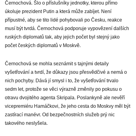
Černochová. Šlo o příslušníky jednotky, kterou přímo
úkoluje prezident Putin a která může zabíjet. Není
přípustné, aby se tito lidé pohybovali po Česku, reakce
musí být tvrdá. Černochová podporuje vypovězení dalších
ruských diplomatů tak, aby jejich počet byl stejný jako
počet českých diplomatů v Moskvě.
Černochová se mohla seznámit s tajnými detaily
vyšetřování a tvrdí, že důkazy jsou přesvědčivé a nemá o
nich pochyby. Dává jí smysl i to, že vyšetřování trvalo
sedm let, protože se věci výrazně změnily po pokusu o
otravu dvojitého agenta Skripala. Poslankyně ale nevěří
vicepremiéru Hamáčkovi, že jeho cesta do Moskvy měl být
zastírací manévr. Od bezpečnostních služeb prý nic
takového neslyšela.