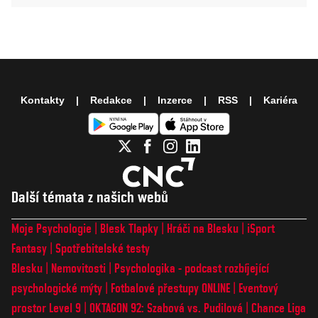
Kontakty
Redakce
Inzerce
RSS
Kariéra
Další témata z našich webů
Moje Psychologie
Blesk Tlapky
Hráči na Blesku
iSport
Fantasy
Spotřebitelské testy
Blesku
Nemovitosti
Psychologika - podcast rozbíjející
psychologické mýty
Fotbalové přestupy ONLINE
Eventový
prostor Level 9
OKTAGON 92: Szabová vs. Pudilová
Chance Liga