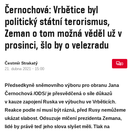
Černochová: Vrbětice byl
politický státní terorismus,
Zeman o tom možná věděl už v
prosinci, šlo by o velezradu
Čestmír Strakatý
0
·
21. dubna 2021
15:00
Předsedkyně sněmovního výboru pro obranu Jana
Černochová /ODS/ je přesvědčená o síle důkazů
v kauze zapojení Ruska ve výbuchu ve Vrběticích.
Reakce podle ní musí být rázná, před Rusy nemůžeme
ukázat slabost. Odsuzuje mlčení prezidenta Zemana,
lidé by právě teď jeho slova slyšet měli. Tlak na