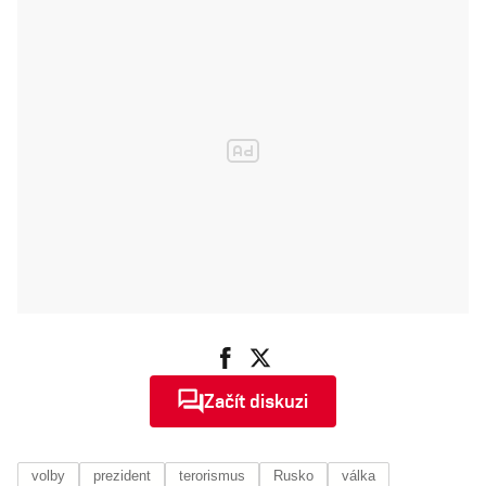
útoky jsou
stále
pokleslejší,
moji
umanutost by
měli diváci
ocenit
Začít diskuzi
volby
prezident
terorismus
Rusko
válka