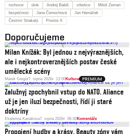
rozhovor
útok
Andrej Babiš
vrbetice
Miloš Zeman
bezpečnost
Jana Černochová
Jan Hamáček
Čestmír Strakatý
Prostor X
Doporučujeme
Milan Knížák: Byl jednou z nejvýraznějších,
ale i nejkontroverznějších postav české
umělecké scény
Marek Gregor
7. srpna 2026
13:00
Kultura
Zalužnyj zpochybnil vstup do NATO. Aliance
už je jen iluzí bezpečnosti, řídí ji staré
doktríny
Ekaterina Kanakova
7. srpna 2026
06:00
Komentáře
Propojení hudby a krásy. Beauty zóny vám