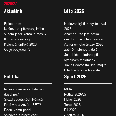
2026/27
Aktuálně
Léto 2026
Epicentrum
Karlovarský filmový festival
Neštovice: příznaky, léčba
2026
V čem jezdí Yamal a Mesii?
Znamení, že jste potkali
Kvízy pro seniory
někoho z minulého života
Kalendář úplňků 2026
Astronomické úkazy 2026:
Co je bodycount?
zatmění slunce a další
Jak obléci miminko při
vysokých teplotách?
Jak na dokonalé letní mojito
6 lehkých letních salátů
Politika
Sport 2026
Nová superdávka: kdo na ní
MMA
dosáhne?
Fotbal 2026/27
Sjezd sudetských Němců
Hokej 2026
Proč vláda zavádí EET?
Tenis 2026
Padni komu padni
F1 2026
Výpověď z práce vzor
Atletika 2026