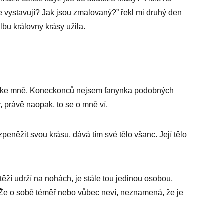
 se vystavují? Jak jsou zmalovaný?” řekl mi druhý den
lbu královny krásy užila.
m ke mně. Koneckonců nejsem fanynka podobných
, právě naopak, to se o mně ví.
eněžit svou krásu, dává tím své tělo všanc. Její tělo
 stěží udrží na nohách, je stále tou jedinou osobou,
 Že o sobě téměř nebo vůbec neví, neznamená, že je