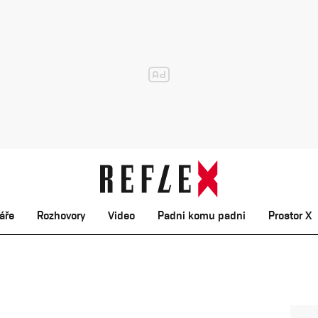
áře
Rozhovory
Video
Padni komu padni
Prostor X