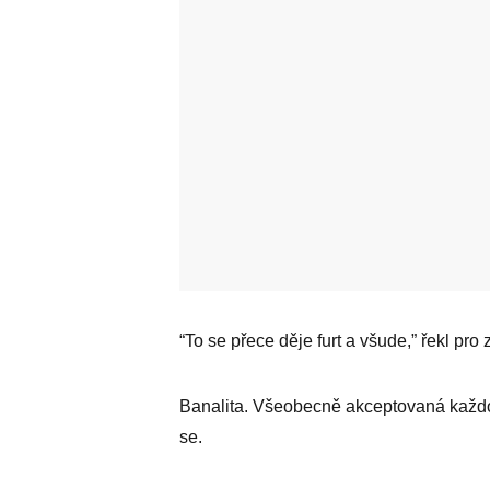
“To se přece děje furt a všude,” řekl pro
Banalita. Všeobecně akceptovaná každod
se.