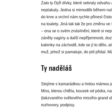
Zato ty čtyři dívky, které sebraly odvahu
neplakaly. Jedna si mimoděk během naš
do krve a vrchní nám rychle přinesl čisto
na toalety. Jiná tak tak že pro změnu ve
– ona se o svém znásilnění, které si ne
záněty vaginy a další nepříjemnosti, do
kabinky na záchodě, kde se jí to dělo, 
muž, jehož si pamatuje, do pití přidal. M
Ty naděláš
Stojíme s kamarádkou a hrdou mámou jed
Miss, kterou chtěla, kousek od pódia, na
(takzvaného světového missího grand sla
rozhovory, podpisy.