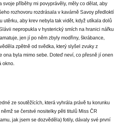
 a svoje příběhy mi povyprávěly, měly co dělat, aby
eho rozhovoru rozdrásala v kavárně Savoy předloktí
u utěrku, aby krev nebyla tak vidět, když utíkala dolů
 Slávii nepropukla v hysterický smích na hranici nářku
pamatuje, jen jí po něm zbyly modřiny, škrábance,
zvěděla zpětně od svědka, který slyšel zvuky z
ale ona byla mimo sebe. Doteď neví, co přesně jí onen
á okno.
né ze soutěžících, která vyhrála právě tu korunku
 němž se čerstvé nositelky pěti titulů Miss ČR
mu, jak jsem se dozvěděla) fotily, dávaly své první