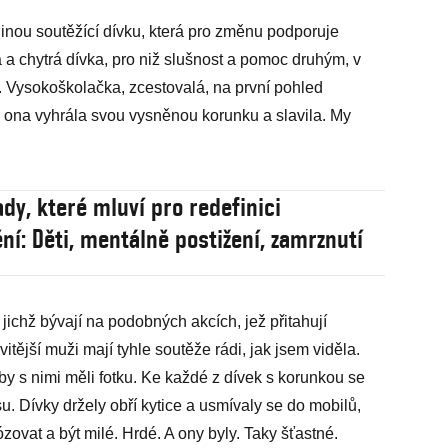
jinou soutěžící dívku, která pro změnu podporuje
 a chytrá dívka, pro niž slušnost a pomoc druhým, v
e. Vysokoškolačka, zcestovalá, na první pohled
ona vyhrála svou vysněnou korunku a slavila. My
ady, které mluví pro redefinici
ění: Děti, mentálně postižení, zamrznutí
, jichž bývají na podobných akcích, jež přitahují
tější muži mají tyhle soutěže rádi, jak jsem viděla.
by s nimi měli fotku. Ke každé z dívek s korunkou se
su. Dívky držely obří kytice a usmívaly se do mobilů,
ózovat a být milé. Hrdé. A ony byly. Taky šťastné.