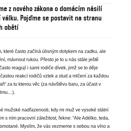
me z nového zákona o domácím násilí
í válku. Pojďme se postavit na stranu
h obětí
 které často začíná úlisným dotykem na zadku, ale
í, mávnout rukou. Přesto je to u nás stále ještě
asto reagují i sami rodiče dívek, jimž se to děje
častou reakcí rodičů vztek a stud a mlčení za každou
aň“ za tu kterou věc (za návštěvu baru, za účast v
filmu…).
é mužské nadřazenosti, kdy mi muž ve vysoké státní
ím s ním pracovní záležitost, řekne: “Ale Adélko, teda,
e pomotané. Myslím, že vás vezmeme s sebou na víno a