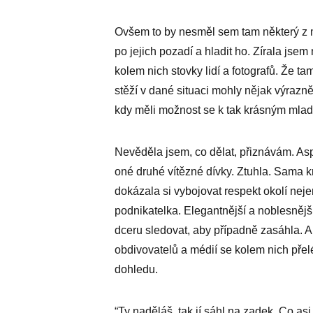
Ovšem to by nesměl sem tam některý z m
po jejich pozadí a hladit ho. Zírala jse
kolem nich stovky lidí a fotografů. Že ta
stěží v dané situaci mohly nějak výrazněj
kdy měli možnost se k tak krásným mlad
Nevěděla jsem, co dělat, přiznávám. A
oné druhé vítězné dívky. Ztuhla. Sama k
dokázala si vybojovat respekt okolí ne
podnikatelka. Elegantnější a noblesněj
dceru sledovat, aby případně zasáhla. A
obdivovatelů a médií se kolem nich přel
dohledu.
“Ty naděláš, tak jí sáhl na zadek. Co as