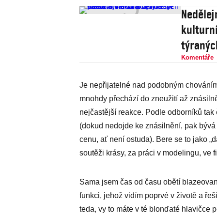
Nedělej
kulturn
týranýc
Komentáře
Je nepřijatelné nad podobným chováním,
mnohdy přechází do zneužití až znásilněn
nejčastější reakce. Podle odborníků tak č
(dokud nedojde ke znásilnění, pak bývá 
cenu, ať není ostuda). Bere se to jako „d
soutěži krásy, za práci v modelingu, ve 
Sama jsem čas od času obětí blazeovan
funkci, jehož vidím poprvé v životě a řeš
teda, vy to máte v té blonďaté hlavičc