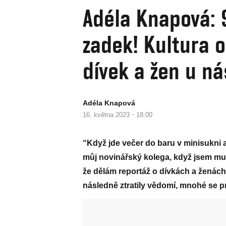
Adéla Knapová: S
zadek! Kultura 
dívek a žen u n
Adéla Knapová
·
16. května 2023
18:00
“Když jde večer do baru v minisukni a
můj novinářský kolega, když jsem m
že dělám reportáž o dívkách a ženách,
následně ztratily vědomí, mnohé se p