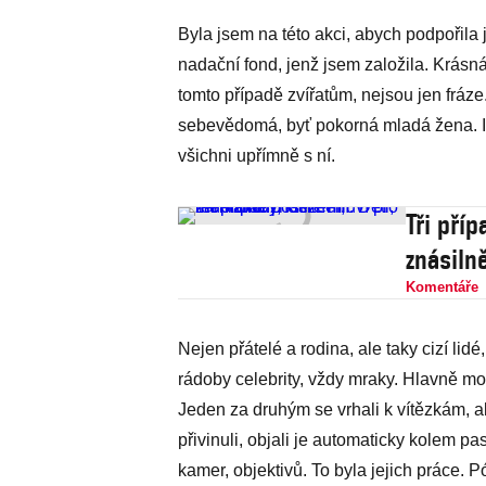
Byla jsem na této akci, abych podpořila 
nadační fond, jenž jsem založila. Krásná
tomto případě zvířatům, nejsou jen fráz
sebevědomá, byť pokorná mladá žena. I 
všichni upřímně s ní.
Tři příp
znásiln
Komentáře
Nejen přátelé a rodina, ale taky cizí lidé
rádoby celebrity, vždy mraky. Hlavně movi
Jeden za druhým se vrhali k vítězkám, a
přivinuli, objali je automaticky kolem pa
kamer, objektivů. To byla jejich práce. P