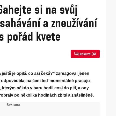
ahejte si na svůj
osahávání a zneužívání
ás pořád kvete
Diskuze (
4
)
 ještě je opilá, co asi čeká?” zareagoval jeden
u odpověděla, na čem teď momentálně pracuju –
 kterým někdo v baru hodil cosi do pití, a ony
robraly po několika hodinách zbité a znásilněné.