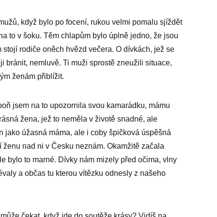
užů, když bylo po focení, rukou velmi pomalu sjíždět
m na to v šoku. Těm chlapům bylo úplně jedno, že jsou
m stojí rodiče oněch hvězd večera. O dívkách, jež se
i bránit, nemluvě. Ti muži sprostě zneužili situace,
ým ženám přiblížit.
spoň jsem na to upozornila svou kamarádku, mámu
rásná žena, jež to neměla v životě snadné, ale
jen jako úžasná máma, ale i coby špičková úspěšná
ší ženu nad ni v Česku neznám. Okamžitě začala
le bylo to marné. Dívky nám mizely před očima, vlny
évaly a občas tu kterou vítězku odnesly z našeho
i může čekat, když jde do soutěže krásy? Vidíš na