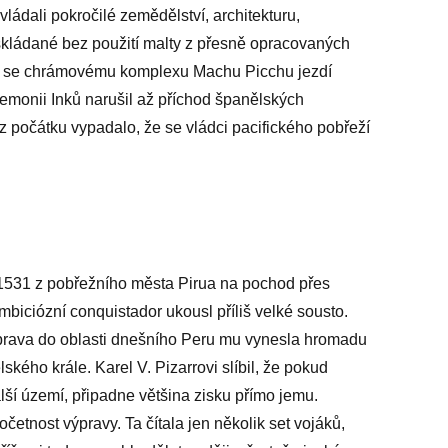
ovládali pokročilé zemědělství, architekturu,
 skládané bez použití malty z přesně opracovaných
dy se chrámovému komplexu Machu Picchu jezdí
gemonii Inků narušil až příchod španělských
o z počátku vypadalo, že se vládci pacifického pobřeží
 1531 z pobřežního města Pirua na pochod přes
ambiciózní conquistador ukousl příliš velké sousto.
ýprava do oblasti dnešního Peru mu vynesla hromadu
ského krále. Karel V. Pizarrovi slíbil, že pokud
ší území, připadne většina zisku přímo jemu.
četnost výpravy. Ta čítala jen několik set vojáků,