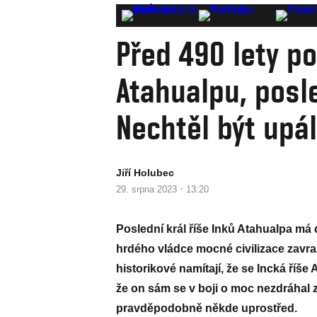
Před 490 lety po
Atahualpu, posl
Nechtěl být upál
Jiří Holubec
·
29. srpna 2023
13:20
Poslední král říše Inků Atahualpa má
hrdého vládce mocné civilizace zavra
historikové namítají, že se Incká říš
že on sám se v boji o moc nezdráhal zr
pravděpodobně někde uprostřed.