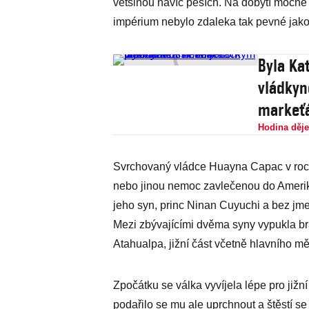
většinou navíc pěších. Na dobytí mocné 
impérium nebylo zdaleka tak pevné jak
Byla Ka
vládkyn
markeť
Hodina děj
Svrchovaný vládce Huayna Capac v roc
nebo jinou nemoc zavlečenou do Amerik
jeho syn, princ Ninan Cuyuchi a bez jme
Mezi zbývajícími dvěma syny vypukla bra
Atahualpa, jižní část včetně hlavního 
Zpočátku se válka vyvíjela lépe pro jižní
podařilo se mu ale uprchnout a štěstí se