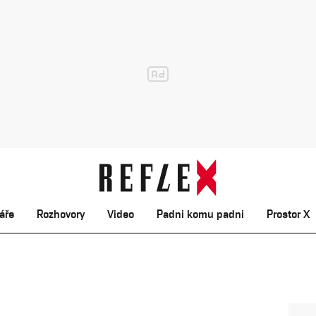
áře
Rozhovory
Video
Padni komu padni
Prostor X