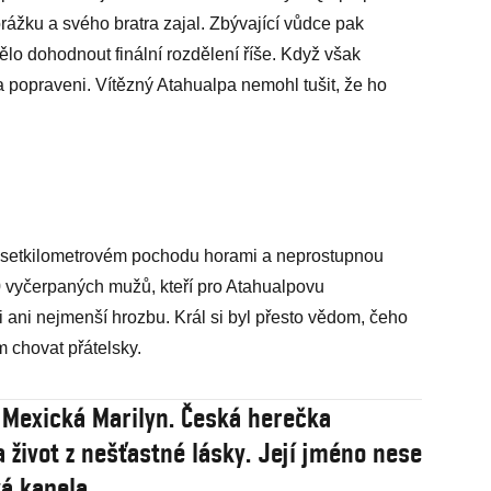
rážku a svého bratra zajal. Zbývající vůdce pak
lo dohodnout finální rozdělení říše. Když však
i a popraveni. Vítězný Atahualpa nemohl tušit, že ho
pětisetkilometrovém pochodu horami a neprostupnou
0 vyčerpaných mužů, kteří pro Atahualpovu
ani nejmenší hrozbu. Král si byl přesto vědom, čeho
m chovat přátelsky.
ji Mexická Marilyn. Česká herečka
a život z nešťastné lásky. Její jméno nese
á kapela