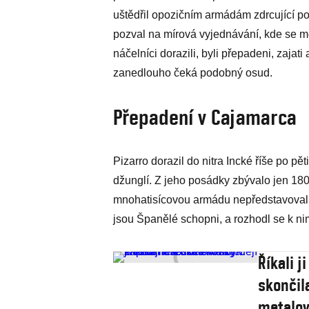
uštědřil opozičním armádám zdrcující po
pozval na mírová vyjednávání, kde se mě
náčelníci dorazili, byli přepadeni, zajat
zanedlouho čeká podobný osud.
Přepadení v Cajamarca
Pizarro dorazil do nitra Incké říše po 
džunglí. Z jeho posádky zbývalo jen 18
mnohatisícovou armádu nepředstavovali 
jsou Španělé schopni, a rozhodl se k ni
Říkali 
skončil
metalov