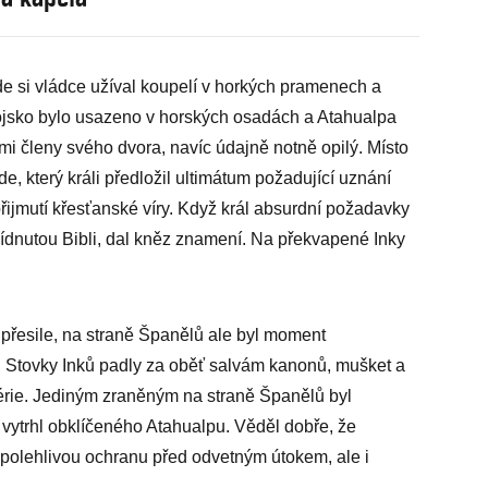
e si vládce užíval koupelí v horkých pramenech a
Vojsko bylo usazeno v horských osadách a Atahualpa
mi členy svého dvora, navíc údajně notně opilý. Místo
e, který králi předložil ultimátum požadující uznání
řijmutí křesťanské víry. Když král absurdní požadavky
ídnutou Bibli, dal kněz znamení. Na překvapené Inky
přesile, na straně Španělů ale byl moment
 Stovky Inků padly za oběť salvám kanonů, mušket a
valérie. Jediným zraněným na straně Španělů byl
 vytrhl obklíčeného Atahualpu. Věděl dobře, že
polehlivou ochranu před odvetným útokem, ale i
.