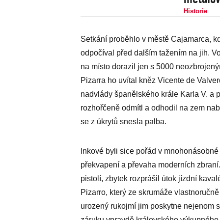
Historie
Setkání proběhlo v městě Cajamarca, kd
odpočíval před dalším tažením na jih. 
na místo dorazil jen s 5000 neozbrojený
Pizarra ho uvítal kněz Vicente de Valverd
nadvlády španělského krále Karla V. a p
rozhořčeně odmítl a odhodil na zem nab
se z úkrytů snesla palba.
Inkové byli sice pořád v mnohonásobné 
překvapení a převaha moderních zbraní.
pistolí, zbytek rozprášil útok jízdní ka
Pizarro, který ze skrumáže vlastnoručně
urozený rukojmí jim poskytne nejenom s
záruku vpravdě královského výkupného