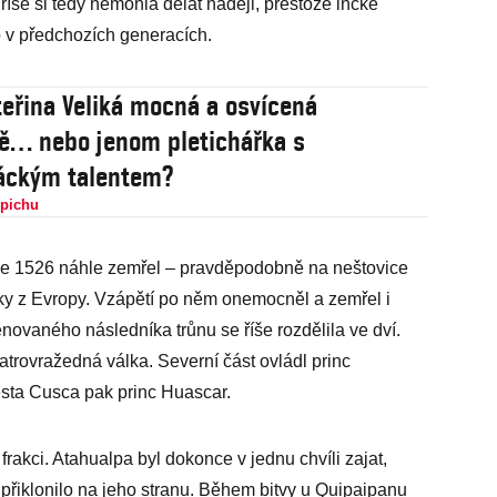
říše si tedy nemohla dělat naději, přestože incké
o v předchozích generacích.
teřina Veliká mocná a osvícená
ě… nebo jenom pletichářka s
áckým talentem?
epichu
e 1526 náhle zemřel – pravděpodobně na neštovice
y z Evropy. Vzápětí po něm onemocněl a zemřel i
novaného následníka trůnu se říše rozdělila ve dví.
trovražedná válka. Severní část ovládl princ
města Cusca pak princ Huascar.
 frakci. Atahualpa byl dokonce v jednu chvíli zajat,
 přiklonilo na jeho stranu. Během bitvy u Quipaipanu