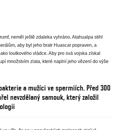
trumf, neměl ještě zdaleka vyhráno. Atahualpa stihl
erálům, aby byl jeho bratr Huascar popraven, a
jako loutkového vládce. Aby pro svá vojska získal
upí množstvím zlata, které naplní jeho vězení do výše
 bakterie a mužíci ve spermiích. Před 300
mřel nevzdělaný samouk, který založil
ologii