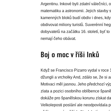
Argentinu. Inkové byli zdatní válečníci, 
matematiku a astronomii. Jejich stavby
kamenných bloků budí obdiv i dnes, k
obdivovat miliony turistů. Suverénní he
dobyvatelů na začátku 16. století, byť t
nemají čeho obávat.
Boj o moc v říši Inků
Když se Francisco Pizarro vydal v roce
džungli a vrcholky And, zdálo se, že si 
Motivaci měl jasnou. Jeho předchozí v
zlata a pozici osobního oblíbence španěl
dokáže pro španělskou korunu získat dal
Velkoleposti poslání ale neodpovídala po