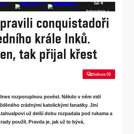
6
Fotogalerie
pravili conquistadoři
edního krále Inků.
en, tak přijal křest
Diskuze (
1
)
 dnes rozporuplnou pověst. Někdo v něm vidí
žděného zrádnými katolickými fanatiky. Jiní
e Atahualpovi už delší dobu rozpadala pod rukama a
ady použít. Pravda je, jak už to bývá,