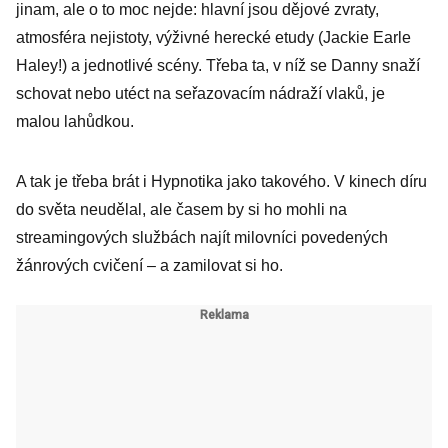
jinam, ale o to moc nejde: hlavní jsou dějové zvraty,
atmosféra nejistoty, výživné herecké etudy (Jackie Earle
Haley!) a jednotlivé scény. Třeba ta, v níž se Danny snaží
schovat nebo utéct na seřazovacím nádraží vlaků, je
malou lahůdkou.
A tak je třeba brát i Hypnotika jako takového. V kinech díru
do světa neudělal, ale časem by si ho mohli na
streamingových službách najít milovníci povedených
žánrových cvičení – a zamilovat si ho.