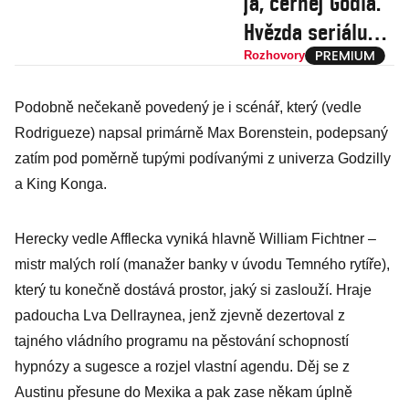
já, černej Godla.
Hvězda seriálu
Most! tvrdí, že ho
Rozhovory
nikdo a nikdy
Podobně nečekaně povedený je i scénář, který (vedle
nezmění
Rodrigueze) napsal primárně Max Borenstein, podepsaný
zatím pod poměrně tupými podívanými z univerza Godzilly
a King Konga.
Herecky vedle Afflecka vyniká hlavně William Fichtner –
mistr malých rolí (manažer banky v úvodu Temného rytíře),
který tu konečně dostává prostor, jaký si zaslouží. Hraje
padoucha Lva Dellraynea, jenž zjevně dezertoval z
tajného vládního programu na pěstování schopností
hypnózy a sugesce a rozjel vlastní agendu. Děj se z
Austinu přesune do Mexika a pak zase někam úplně