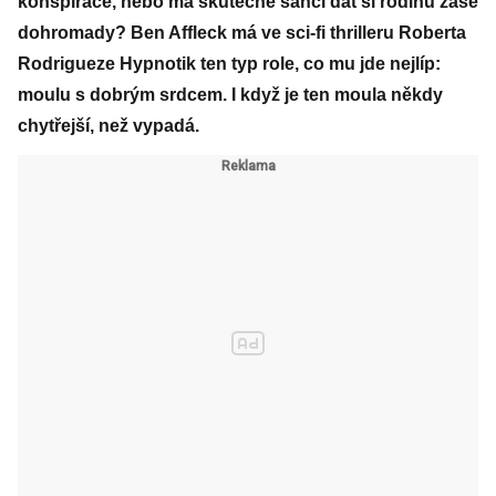
konspirace, nebo má skutečně šanci dát si rodinu zase
dohromady? Ben Affleck má ve sci-fi thrilleru Roberta
Rodrigueze Hypnotik ten typ role, co mu jde nejlíp:
moulu s dobrým srdcem. I když je ten moula někdy
chytřejší, než vypadá.