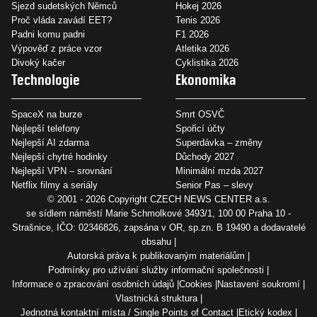
Sjezd sudetských Němců
Hokej 2026
Proč vláda zavádí EET?
Tenis 2026
Padni komu padni
F1 2026
Výpověď z práce vzor
Atletika 2026
Divoký kačer
Cyklistika 2026
Technologie
Ekonomika
SpaceX na burze
Smrt OSVČ
Nejlepší telefony
Spořicí účty
Nejlepší AI zdarma
Superdávka – změny
Nejlepší chytré hodinky
Důchody 2027
Nejlepší VPN – srovnání
Minimální mzda 2027
Netflix filmy a seriály
Senior Pas – slevy
© 2001 - 2026 Copyright
CZECH NEWS CENTER a.s.
se sídlem náměstí Marie Schmolkové 3493/1, 100 00 Praha 10 -
Strašnice, IČO: 02346826, zapsána v OR, sp.zn. B 19490 a dodavatelé
obsahu
Autorská práva k publikovaným materiálům
Podmínky pro užívání služby informační společnosti
Informace o zpracování osobních údajů
Cookies
Nastavení soukromí
Vlastnická struktura
Jednotná kontaktní místa / Single Points of Contact
Etický kodex