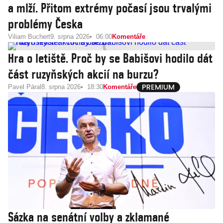
a mlží. Přitom extrémy počasí jsou trvalými
problémy Česka
Viliam Buchert
9. srpna 2026
06:00
Komentáře
Hra o letiště. Proč by se Babišovi hodilo dát
část ruzyňských akcií na burzu?
Pavel Páral
8. srpna 2026
18:30
Komentáře
Sázka na senátní volby a zklamané