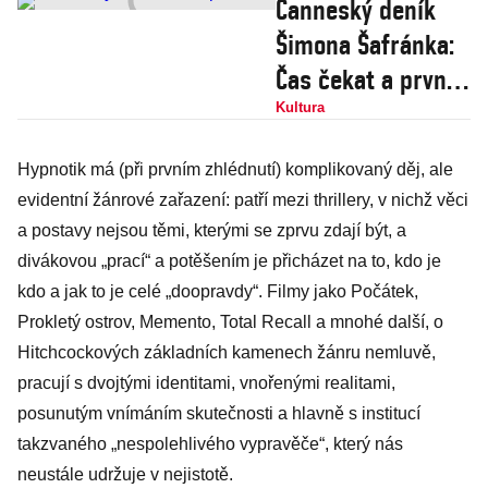
Canneský deník
Šimona Šafránka:
Čas čekat a první
velké festivalové
Kultura
téma
Hypnotik má (při prvním zhlédnutí) komplikovaný děj, ale
evidentní žánrové zařazení: patří mezi thrillery, v nichž věci
a postavy nejsou těmi, kterými se zprvu zdají být, a
divákovou „prací“ a potěšením je přicházet na to, kdo je
kdo a jak to je celé „doopravdy“. Filmy jako Počátek,
Prokletý ostrov, Memento, Total Recall a mnohé další, o
Hitchcockových základních kamenech žánru nemluvě,
pracují s dvojtými identitami, vnořenými realitami,
posunutým vnímáním skutečnosti a hlavně s institucí
takzvaného „nespolehlivého vypravěče“, který nás
neustále udržuje v nejistotě.