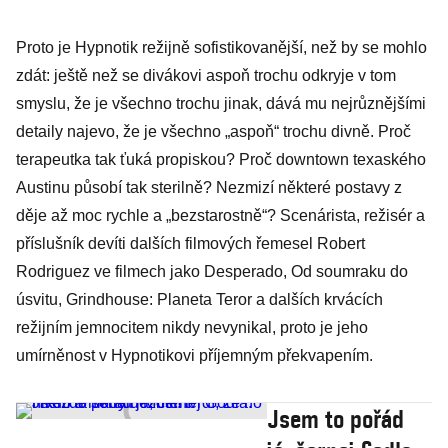
Proto je Hypnotik režijně sofistikovanější, než by se mohlo
zdát: ještě než se divákovi aspoň trochu odkryje v tom
smyslu, že je všechno trochu jinak, dává mu nejrůznějšími
detaily najevo, že je všechno „aspoň“ trochu divně. Proč
terapeutka tak ťuká propiskou? Proč downtown texaského
Austinu působí tak sterilně? Nezmizí některé postavy z
děje až moc rychle a „bezstarostně“? Scenárista, režisér a
příslušník devíti dalších filmových řemesel Robert
Rodriguez ve filmech jako Desperado, Od soumraku do
úsvitu, Grindhouse: Planeta Teror a dalších krvácích
režijním jemnocitem nikdy nevynikal, proto je jeho
umírněnost v Hypnotikovi příjemným překvapením.
Jsem to pořád