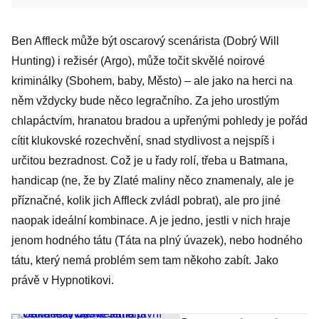
Ben Affleck může být oscarový scenárista (Dobrý Will
Hunting) i režisér (Argo), může točit skvělé noirové
kriminálky (Sbohem, baby, Město) – ale jako na herci na
něm vždycky bude něco legračního. Za jeho urostlým
chlapáctvím, hranatou bradou a upřenými pohledy je pořád
cítit klukovské rozechvění, snad stydlivost a nejspíš i
určitou bezradnost. Což je u řady rolí, třeba u Batmana,
handicap (ne, že by Zlaté maliny něco znamenaly, ale je
příznačné, kolik jich Affleck zvládl pobrat), ale pro jiné
naopak ideální kombinace. A je jedno, jestli v nich hraje
jenom hodného tátu (Táta na plný úvazek), nebo hodného
tátu, který nemá problém sem tam někoho zabít. Jako
právě v Hypnotikovi.