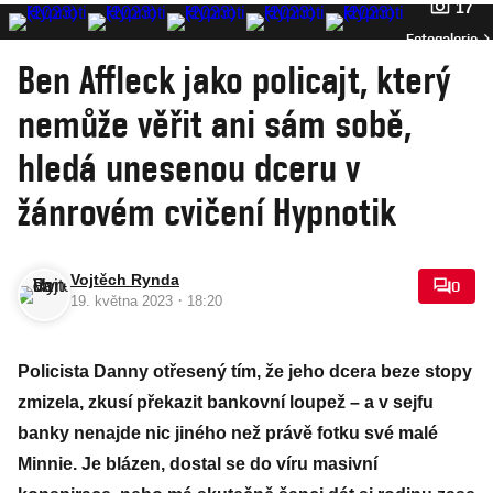
17
Fotogalerie
Ben Affleck jako policajt, který
nemůže věřit ani sám sobě,
hledá unesenou dceru v
žánrovém cvičení Hypnotik
Vojtěch Rynda
0
·
19. května 2023
18:20
Policista Danny otřesený tím, že jeho dcera beze stopy
zmizela, zkusí překazit bankovní loupež – a v sejfu
banky nenajde nic jiného než právě fotku své malé
Minnie. Je blázen, dostal se do víru masivní