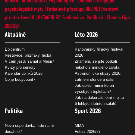
Blesku
Nemovitosti
Psychologika - podcast rozbíjející
psychologické mýty
Fotbalové přestupy ONLINE
Eventový
prostor Level 9
OKTAGON 92: Szabová vs. Pudilová
Chance Liga
2026/27
Aktuálně
Léto 2026
Epicentrum
Karlovarský filmový festival
Neštovice: příznaky, léčba
2026
V čem jezdí Yamal a Mesii?
Znamení, že jste potkali
Kvízy pro seniory
někoho z minulého života
Kalendář úplňků 2026
Astronomické úkazy 2026:
Co je bodycount?
zatmění slunce a další
Jak obléci miminko při
vysokých teplotách?
Jak na dokonalé letní mojito
6 lehkých letních salátů
Politika
Sport 2026
Nová superdávka: kdo na ní
MMA
dosáhne?
Fotbal 2026/27