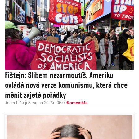
Fištejn: Slibem nezarmoutíš. Ameriku
ovládá nová verze komunismu, která chce
měnit zajeté pořádky
Jefim Fištejn
8. srpna 2026
06:00
Komentáře