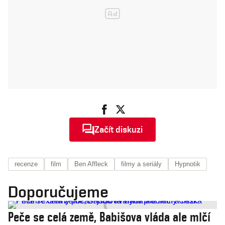
Začít diskuzi
recenze
film
Ben Affleck
filmy a seriály
Hypnotik
Doporučujeme
Peče se celá země, Babišova vláda ale mlčí