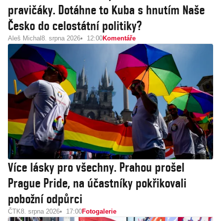
pravičáky. Dotáhne to Kuba s hnutím Naše
Česko do celostátní politiky?
Aleš Michal
8. srpna 2026
12:00
Komentáře
Více lásky pro všechny. Prahou prošel
Prague Pride, na účastníky pokřikovali
pobožní odpůrci
ČTK
8. srpna 2026
17:00
Fotogalerie