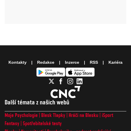
Kontakty
Redakce
Inzerce
RSS
Kariéra
Další témata z našich webů
Moje Psychologie
Blesk Tlapky
Hráči na Blesku
iSport
Fantasy
Spotřebitelské testy