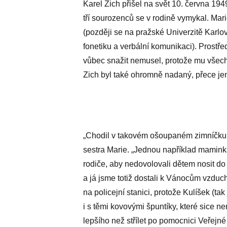
Karel Zich přišel na svět 10. června 19
tří sourozenců se v rodině vymykal. Ma
(později se na pražské Univerzitě Karl
fonetiku a verbální komunikaci). Prostře
vůbec snažit nemusel, protože mu všech
Zich byl také ohromně nadaný, přece je
„Chodil v takovém ošoupaném zimníčku, 
sestra Marie. „Jednou například mamink
rodiče, aby nedovolovali dětem nosit do
a já jsme totiž dostali k Vánocům vzducho
na policejní stanici, protože Kulíšek (ta
i s těmi kovovými špuntíky, které sice n
lepšího než střílet po pomocnici Veřejné