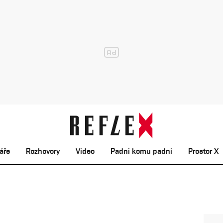
áře
Rozhovory
Video
Padni komu padni
Prostor X