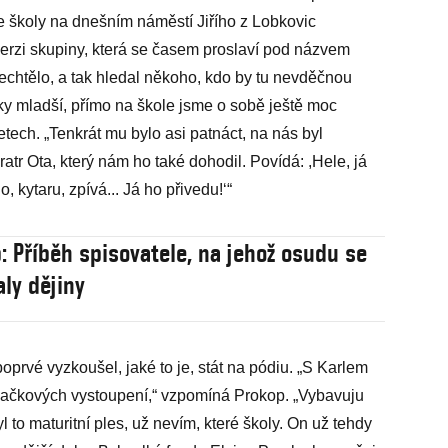
školy na dnešním náměstí Jiřího z Lobkovic
verzi skupiny, která se časem proslaví pod názvem
echtělo, a tak hledal někoho, kdo by tu nevděčnou
 roky mladší, přímo na škole jsme o sobě ještě moc
etech. „Tenkrát mu bylo asi patnáct, na nás byl
ratr Ota, který nám ho také dohodil. Povídá: ,Hele, já
 kytaru, zpívá... Já ho přivedu!‘“
p: Příběh spisovatele, na jehož osudu se
ly dějiny
prvé vyzkoušel, jaké to je, stát na pódiu. „S Karlem
vačkových vystoupení,“ vzpomíná Prokop. „Vybavuju
l to maturitní ples, už nevím, které školy. On už tehdy