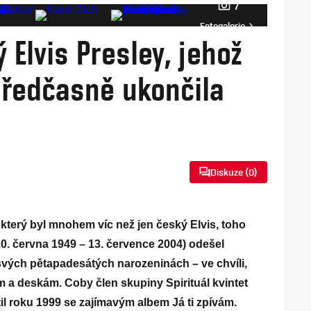
7
Fotogalerie
 Elvis Presley, jehož
předčasně ukončila
Diskuze (
0
)
který byl mnohem víc než jen český Elvis, toho
10. června 1949 – 13. července 2004) odešel
ých pětapadesátých narozeninách – ve chvíli,
 a deskám. Coby člen skupiny Spirituál kvintet
til roku 1999 se zajímavým albem Já ti zpívám.