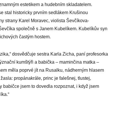
ýznamným estetikem a hudebním skladatelem.
se stal historicky prvním sedlákem Krušinou
 strany Karel Moravec, violista Ševčíkova-
 Ševčíka společně s Janem Kubelíkem. Kubelíkův syn
 Zichových častým hostem.
ika,“ dosvědčuje sestra Karla Zicha, paní profesorka
význační kumštýři a babička – maminčina matka –
sem měla poprvé jít na Rusalku, nádherným hlasem
asla: propánakrále, princ je falešnej, tlustej,
 babičce jsem to dovedla rozpoznat, i když jsem
íka.“