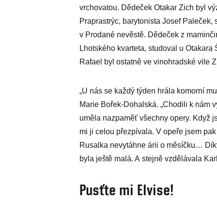
vrchovatou. Dědeček Otakar Zich byl v
Praprastrýc, barytonista Josef Paleček, 
v Prodané nevěstě. Dědeček z maminčiny
Lhotského kvarteta, studoval u Otakara
Rafael byl ostatně ve vinohradské vile
„U nás se každý týden hrála komorní muz
Marie Bořek-Dohalská. „Chodili k nám 
uměla nazpaměť všechny opery. Když j
mi ji celou přezpívala. V opeře jsem pak ž
Rusalka nevytáhne árii o měsíčku… Díky
byla ještě malá. A stejně vzdělávala Karl
Pusťte mi Elvise!