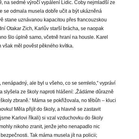
49, na sedmé výročí vypálení Lidic. Coby nejmladší ze
rie se odmala musela dobře učit a být ukázněná
ově stane uznávanou kapacitou přes francouzskou
dní Otakar Zich, Karlův starší brácha, se naopak
no šlo úplně samo, včetně hraní na housle. Karel
n však měl pověst pěkného kvítka.
nenápadný, ale byl u všeho, co se semlelo,“ vypráví
a slyšela ze školy naproti hlášení: ,Žádáme důrazně
 školy zbraně.‘ Máma se pokřižovala, no těbůh – kluci
vku! Měla přijít do školy, a hlavně se zastavit
k jsme Karlovi říkali) si vzal vzduchovku do školy
emohly nikoho zranit, jenže jeho nenapadlo nic
 bezpečnosti. Tak máma musela jít na policii;