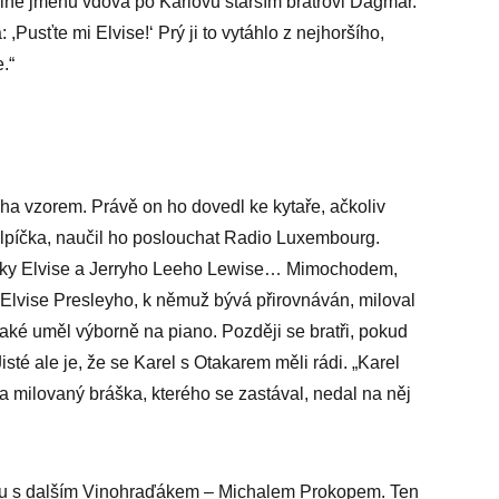
ině jménu vdova po Karlovu starším bratrovi Dagmar.
 ,Pusťte mi Elvise!‘ Prý ji to vytáhlo z nejhoršího,
.“
ácha vzorem. Právě on ho dovedl ke kytaře, ačkoliv
elpíčka, naučil ho poslouchat Radio Luxembourg.
sky Elvise a Jer­ryho Leeho Lewise… Mimochodem,
ž Elvise Presleyho, k němuž bývá přirovnáván, miloval
aké uměl výborně na piano. Později se bratři, pokud
sté ale je, že se Karel s Otakarem měli rádi. „Karel
ja milovaný bráška, kterého se zastával, nedal na něj
áju s dalším Vinohraďákem – Michalem Prokopem. Ten