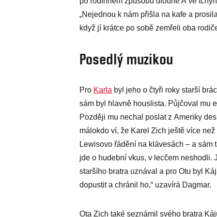
po rodinném způsobu dlouhé A ve tchyn
„Nejednou k nám přišla na kafe a prosila:
když jí krátce po sobě zemřeli oba rodiče
Posedlý muzikou
Pro
Karla
byl jeho o čtyři roky starší br
sám byl hlavně houslista. Půjčoval mu 
Později mu nechal poslat z Ameriky de
málokdo ví, že Karel Zich ještě více ne
Lewisovo řádění na klávesách – a sám t
jde o hudební vkus, v lecčem neshodli. Ji
staršího bratra uznával a pro Otu byl Ká
dopustit a chránil ho,“ uzavírá Dagmar.
Ota Zich také seznámil svého bratra K