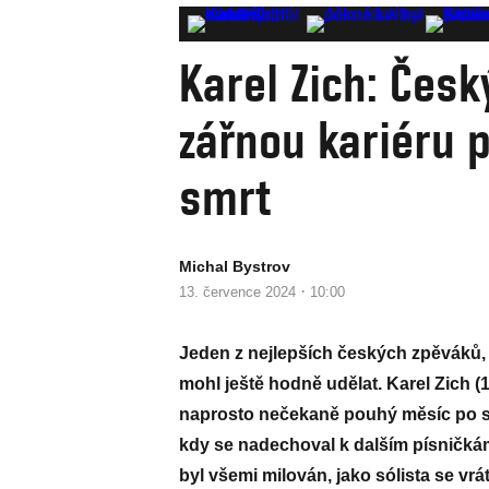
Karel Zich: Český
zářnou kariéru 
smrt
Michal Bystrov
·
13. července 2024
10:00
Jeden z nejlepších českých zpěváků, 
mohl ještě hodně udělat. Karel Zich (
naprosto nečekaně pouhý měsíc po sv
kdy se nadechoval k dalším písničkám
byl všemi milován, jako sólista se vrá