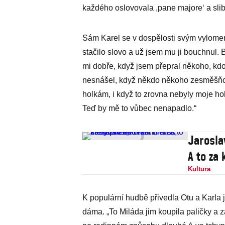
každého oslovovala ,pane majore‘ a slib
Sám Karel se v dospělosti svým vylome
stačilo slovo a už jsem mu ji bouchnul. 
mi dobře, když jsem přepral někoho, kdo
nesnášel, když někdo někoho zesměšňova
holkám, i když to zrovna nebyly moje holk
Teď by mě to vůbec nenapadlo.“
Jarosla
A to za
Kultura
K populární hudbě přivedla Otu a Karla
dáma. „To Miláda jim koupila paličky a za