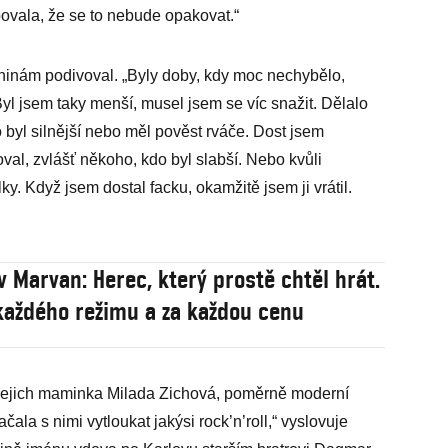
ovala, že se to nebude opakovat.“
ninám podivoval. „Byly doby, kdy moc nechybělo,
Byl jsem taky menší, musel jsem se víc snažit. Dělalo
 byl silnější nebo měl pověst rváče. Dost jsem
l, zvlášť někoho, kdo byl slabší. Nebo kvůli
y. Když jsem dostal facku, okamžitě jsem ji vrátil.
v Marvan: Herec, který prostě chtěl hrát.
 každého režimu a za každou cenu
 jejich maminka Milada Zichová, poměrně moderní
čala s nimi vytloukat jakýsi rock’n’roll,“ vyslovuje