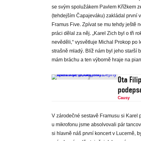
se svým spolužákem Pavlem Křížkem ze 
(tehdejším Čapajeváku) zakládal první 
Framus Five. Zpívat se mu tehdy ještě n
práci dělal za něj. „Karel Zich byl o tři
nevěděli,“ vysvětluje Michal Prokop po l
strašně mladý. Blíž nám byl jeho starší b
mám bráchu a ten výborně hraje na piano,
Ota Fili
podepsa
Causy
V zárodečné sestavě Framusu si Karel po
u mikrofonu jsme absolvovali pár tanco
si hlavně náš první koncert v Lucerně, by