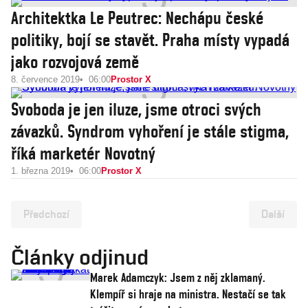
Architektka Le Peutrec: Nechápu české
politiky, bojí se stavět. Praha místy vypadá
jako rozvojová země
8. července 2019
06:00
Prostor X
Svoboda je jen iluze, jsme otroci svých
závazků. Syndrom vyhoření je stále stigma,
říká marketér Novotný
1. března 2019
06:00
Prostor X
Předchozí
Další
Články odjinud
Marek Adamczyk: Jsem z něj zklamaný.
Klempíř si hraje na ministra. Nestačí se tak