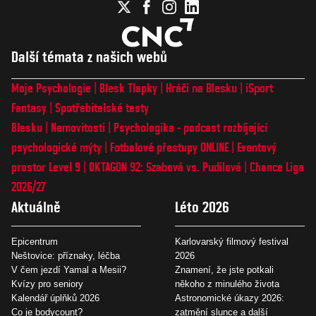
Další témata z našich webů
Moje Psychologie
Blesk Tlapky
Hráči na Blesku
iSport
Fantasy
Spotřebitelské testy
Blesku
Nemovitosti
Psychologika - podcast rozbíjející
psychologické mýty
Fotbalové přestupy ONLINE
Eventový
prostor Level 9
OKTAGON 92: Szabová vs. Pudilová
Chance Liga
2026/27
Aktuálně
Léto 2026
Epicentrum
Karlovarský filmový festival
Neštovice: příznaky, léčba
2026
V čem jezdí Yamal a Mesii?
Znamení, že jste potkali
Kvízy pro seniory
někoho z minulého života
Kalendář úplňků 2026
Astronomické úkazy 2026:
Co je bodycount?
zatmění slunce a další