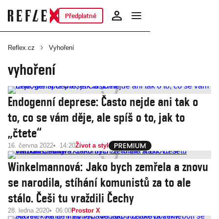
Předplatné
Reflex.cz
Vyhoření
vyhoření
Endogenní deprese: Často nejde ani tak o
to, co se vám děje, ale spíš o to, jak to
„čtete“
16. června 2022
14:20
Život a styl
Winkelmannová: Jako bych zemřela a znovu
se narodila, stíhání komunistů za to ale
stálo. Češi tu vraždili Čechy
28. ledna 2020
06:00
Prostor X