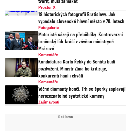
tvářit, musí zamakat
Prostor X
18 historických fotografií Bratislavy. Jak
vypadalo slovenské hlavní město v 70. letech
Fotogalerie
Motoristé sázejí na přeběhlíky. Kontroverzní
brněnský lídr kráčí v závěsu ministryně
Mrázové
Komentáře
Kandidatura Karla Řehky do Senátu budí
pozdvižení. Ministr Zůna ho kritizuje,
konkurenti haní i chválí
Komentáře
Věčné diamanty končí. Trh se šperky zaplavují
nerozeznatelné syntetické kameny
Zajímavosti