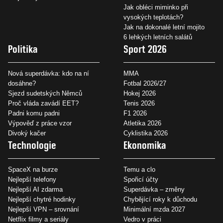
Jak obléci miminko při
vysokých teplotách?
Jak na dokonalé letní mojito
6 lehkých letních salátů
Politika
Sport 2026
Nová superdávka: kdo na ní
MMA
dosáhne?
Fotbal 2026/27
Sjezd sudetských Němců
Hokej 2026
Proč vláda zavádí EET?
Tenis 2026
Padni komu padni
F1 2026
Výpověď z práce vzor
Atletika 2026
Divoký kačer
Cyklistika 2026
Technologie
Ekonomika
SpaceX na burze
Temu a clo
Nejlepší telefony
Spořicí účty
Nejlepší AI zdarma
Superdávka – změny
Nejlepší chytré hodinky
Chybějící roky k důchodu
Nejlepší VPN – srovnání
Minimální mzda 2027
Netflix filmy a seriály
Vedro v práci