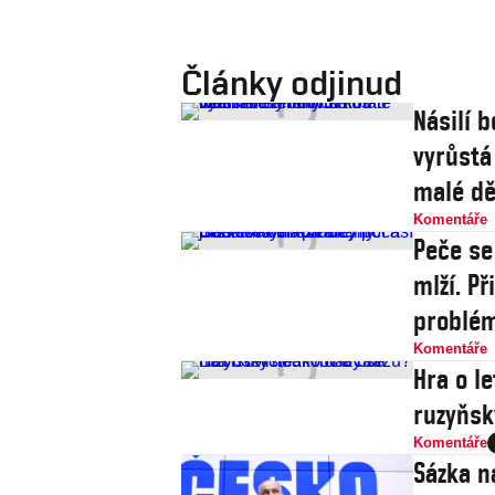
Články odjinud
Násilí b
vyrůstá
malé dě
Komentáře
Peče se
mlží. P
problé
Komentáře
Hra o le
ruzyňsk
Komentáře
Sázka n