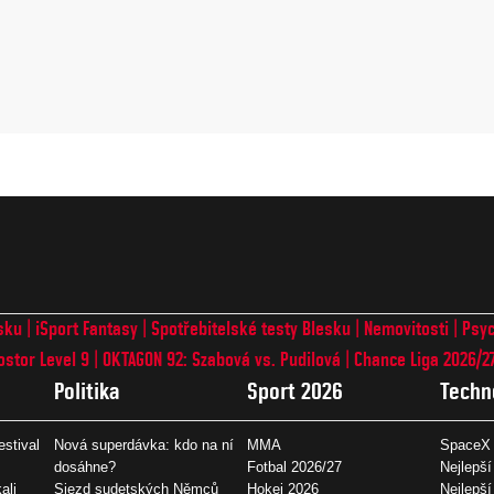
sku
iSport Fantasy
Spotřebitelské testy Blesku
Nemovitosti
Psyc
ostor Level 9
OKTAGON 92: Szabová vs. Pudilová
Chance Liga 2026/2
Politika
Sport 2026
Techn
estival
Nová superdávka: kdo na ní
MMA
SpaceX 
dosáhne?
Fotbal 2026/27
Nejlepší
ali
Sjezd sudetských Němců
Hokej 2026
Nejlepší