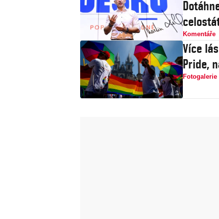
Dotáhne
celostát
Komentáře
Více lá
Pride, 
Fotogalerie