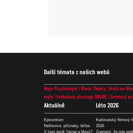
Další témata z našich webů
Moje Psychologie
Blesk Tlapky
Hráči na Ble
mýty
Fotbalové přestupy ONLINE
Eventový pr
Aktuálně
Léto 2026
Epicentrum
Karlovarský filmový f
Neštovice: příznaky, léčba
2026
V čem jezdí Yamal a Mesii?
Znamení, že jste potk