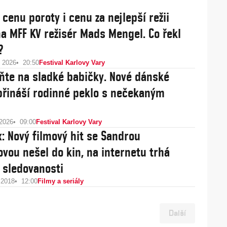
 cenu poroty i cenu za nejlepší režii
 na MFF KV režisér Mads Mengel. Co řekl
?
e 2026
20:50
Festival Karlovy Vary
te na sladké babičky. Nové dánské
řináší rodinné peklo s nečekaným
 2026
09:00
Festival Karlovy Vary
x: Nový filmový hit se Sandrou
ovou nešel do kin, na internetu trhá
 sledovanosti
 2018
12:00
Filmy a seriály
Další