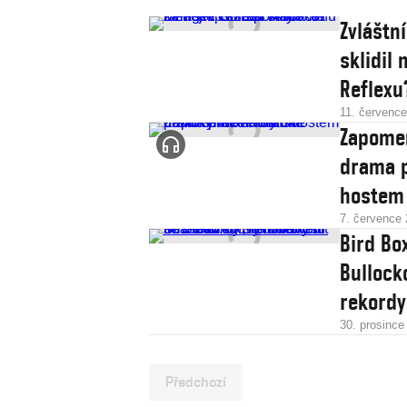
Zvláštní
sklidil
Reflexu
11. červenc
Zapomeň
drama p
hostem
7. července
Bird Bo
Bullock
rekordy
30. prosince
Předchozí