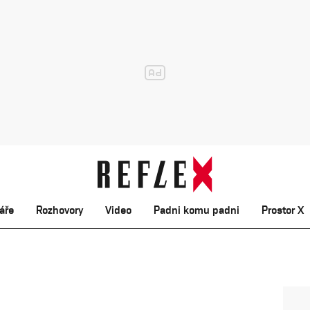
áře
Rozhovory
Video
Padni komu padni
Prostor X