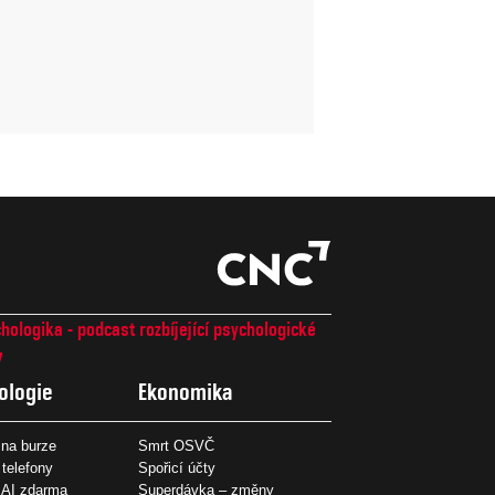
hologika - podcast rozbíjející psychologické
7
ologie
Ekonomika
na burze
Smrt OSVČ
 telefony
Spořicí účty
 AI zdarma
Superdávka – změny