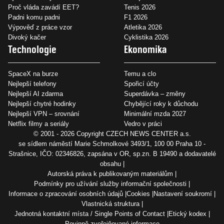
Proč vláda zavádí EET?
Tenis 2026
Padni komu padni
F1 2026
Výpověď z práce vzor
Atletika 2026
Divoký kačer
Cyklistika 2026
Technologie
Ekonomika
SpaceX na burze
Temu a clo
Nejlepší telefony
Spořicí účty
Nejlepší AI zdarma
Superdávka – změny
Nejlepší chytré hodinky
Chybějící roky k důchodu
Nejlepší VPN – srovnání
Minimální mzda 2027
Netflix filmy a seriály
Vedro v práci
© 2001 - 2026 Copyright
CZECH NEWS CENTER a.s.
se sídlem náměstí Marie Schmolkové 3493/1, 100 00 Praha 10 -
Strašnice, IČO: 02346826, zapsána v OR, sp.zn. B 19490 a dodavatelé
obsahu
Autorská práva k publikovaným materiálům
Podmínky pro užívání služby informační společnosti
Informace o zpracování osobních údajů
Cookies
Nastavení soukromí
Vlastnická struktura
Jednotná kontaktní místa / Single Points of Contact
Etický kodex
Povinně zveřejňované informace