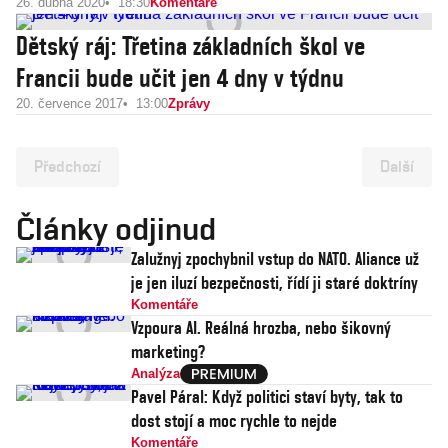
26. dubna 2020
18:30
Komentáře
Dětský ráj: Třetina základních škol ve
Francii bude učit jen 4 dny v týdnu
20. července 2017
13:00
Zprávy
Předchozí
Další
Články odjinud
Zalužnyj zpochybnil vstup do NATO. Aliance už
je jen iluzí bezpečnosti, řídí ji staré doktríny
Komentáře
Vzpoura AI. Reálná hrozba, nebo šikovný
marketing?
Analýza
Pavel Páral: Když politici staví byty, tak to
dost stojí a moc rychle to nejde
Komentáře