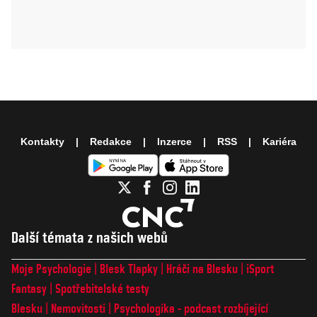
Kontakty
Redakce
Inzerce
RSS
Kariéra
Další témata z našich webů
Moje Psychologie
Blesk Tlapky
Hráči na Blesku
iSport
Fantasy
Spotřebitelské testy
Blesku
Nemovitosti
Psychologika - podcast rozbíjející