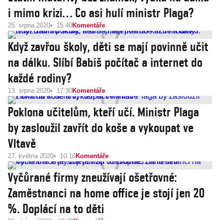
i mimo krizi… Co asi hulí ministr Plaga?
25. srpna 2020
15:40
Komentáře
Když zavřou školy, děti se mají povinně učit
na dálku. Slíbí Babiš počítač a internet do
každé rodiny?
13. srpna 2020
17:30
Komentáře
Poklona učitelům, kteří učí. Ministr Plaga
by zasloužil zavřít do koše a vykoupat ve
Vltavě
27. května 2020
10:10
Komentáře
Vyčůrané firmy zneužívají ošetřovné:
Zaměstnanci na home office je stojí jen 20
%. Doplácí na to děti