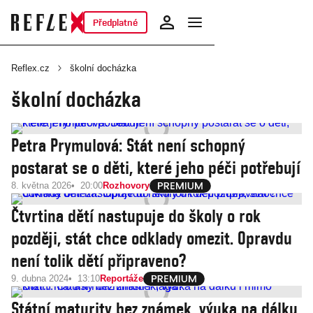
Předplatné
Reflex.cz
školní docházka
školní docházka
Petra Prymulová: Stát není schopný
postarat se o děti, které jeho péči potřebují
8. května 2026
20:00
Rozhovory
Čtvrtina dětí nastupuje do školy o rok
později, stát chce odklady omezit. Opravdu
není tolik dětí připraveno?
9. dubna 2024
13:10
Reportáže
Státní maturity bez známek, výuka na dálku