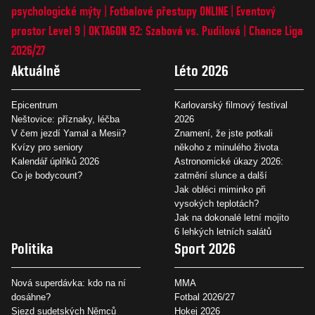
psychologické mýty
Fotbalové přestupy ONLINE
Eventový
prostor Level 9
OKTAGON 92: Szabová vs. Pudilová
Chance Liga
2026/27
Aktuálně
Léto 2026
Epicentrum
Karlovarský filmový festival
Neštovice: příznaky, léčba
2026
V čem jezdí Yamal a Mesii?
Znamení, že jste potkali
Kvízy pro seniory
někoho z minulého života
Kalendář úplňků 2026
Astronomické úkazy 2026:
Co je bodycount?
zatmění slunce a další
Jak obléci miminko při
vysokých teplotách?
Jak na dokonalé letní mojito
6 lehkých letních salátů
Politika
Sport 2026
Nová superdávka: kdo na ní
MMA
dosáhne?
Fotbal 2026/27
Sjezd sudetských Němců
Hokej 2026