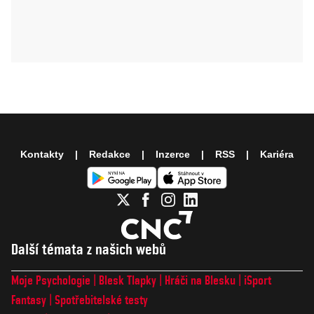
Kontakty
Redakce
Inzerce
RSS
Kariéra
Další témata z našich webů
Moje Psychologie
Blesk Tlapky
Hráči na Blesku
iSport
Fantasy
Spotřebitelské testy