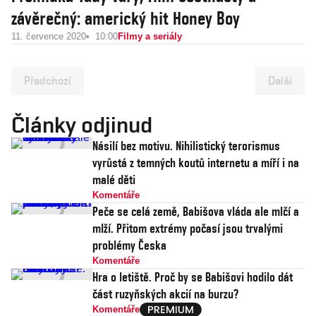
závěrečný: americký hit Honey Boy
11. července 2020
10:00
Filmy a seriály
Předchozí
Další
Články odjinud
Násilí bez motivu. Nihilistický terorismus
vyrůstá z temných koutů internetu a míří i na
malé děti
Komentáře
Peče se celá země, Babišova vláda ale mlčí a
mlží. Přitom extrémy počasí jsou trvalými
problémy Česka
Komentáře
Hra o letiště. Proč by se Babišovi hodilo dát
část ruzyňských akcií na burzu?
Komentáře