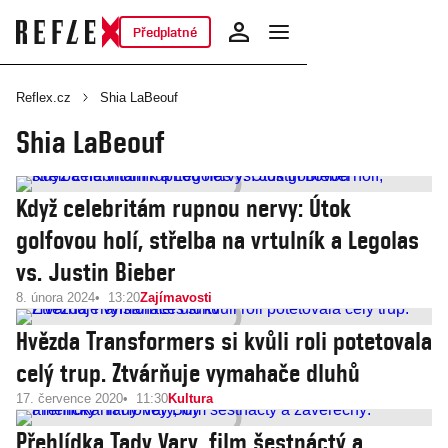
Předplatné
Reflex.cz
Shia LaBeouf
Shia LaBeouf
Když celebritám rupnou nervy: Útok
golfovou holí, střelba na vrtulník a Legolas
vs. Justin Bieber
8. února 2024
13:20
Zajímavosti
Hvězda Transformers si kvůli roli potetovala
celý trup. Ztvárňuje vymahače dluhů
17. července 2020
11:30
Kultura
Přehlídka Tady Vary, film šestnáctý a