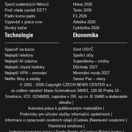
Sjezd sudetských Němců
Hokej 2026
Proč vláda zavádí EET?
Tenis 2026
Padni komu padni
F1 2026
Výpověď z práce vzor
Atletika 2026
Divoký kačer
Cyklistika 2026
Technologie
Ekonomika
SpaceX na burze
Smrt OSVČ
Nejlepší telefony
Spořicí účty
Nejlepší AI zdarma
Superdávka – změny
Nejlepší chytré hodinky
Důchody 2027
Nejlepší VPN – srovnání
Minimální mzda 2027
Netflix filmy a seriály
Senior Pas – slevy
© 2001 - 2026 Copyright
CZECH NEWS CENTER a.s.
se sídlem náměstí Marie Schmolkové 3493/1, 100 00 Praha 10 -
Strašnice, IČO: 02346826, zapsána v OR, sp.zn. B 19490 a dodavatelé
obsahu
Autorská práva k publikovaným materiálům
Podmínky pro užívání služby informační společnosti
Informace o zpracování osobních údajů
Cookies
Nastavení soukromí
Vlastnická struktura
Jednotná kontaktní místa / Single Points of Contact
Etický kodex