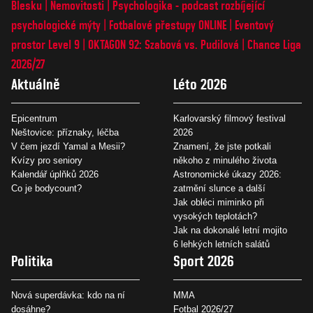
Blesku
Nemovitosti
Psychologika - podcast rozbíjející
psychologické mýty
Fotbalové přestupy ONLINE
Eventový
prostor Level 9
OKTAGON 92: Szabová vs. Pudilová
Chance Liga
2026/27
Aktuálně
Léto 2026
Epicentrum
Karlovarský filmový festival
Neštovice: příznaky, léčba
2026
V čem jezdí Yamal a Mesii?
Znamení, že jste potkali
Kvízy pro seniory
někoho z minulého života
Kalendář úplňků 2026
Astronomické úkazy 2026:
Co je bodycount?
zatmění slunce a další
Jak obléci miminko při
vysokých teplotách?
Jak na dokonalé letní mojito
6 lehkých letních salátů
Politika
Sport 2026
Nová superdávka: kdo na ní
MMA
dosáhne?
Fotbal 2026/27