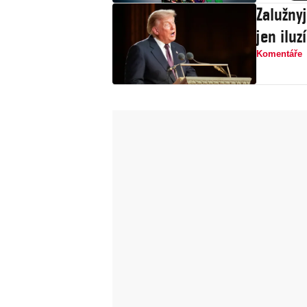
Zalužny
jen iluz
Komentáře