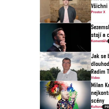
Všichni
Prostor X
Sezemsk
stojí a 
Komentáře
Jak se 
dlouhod
Radim T
Video
Milan Kn
nejkont
scény
Kultura