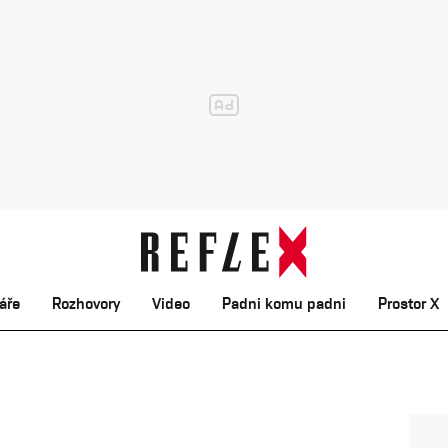
áře
Rozhovory
Video
Padni komu padni
Prostor X