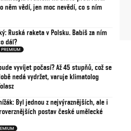
 o něm vědí, jen moc nevědí, co s ním
ý: Ruská raketa v Polsku. Babiš za ním
co dál?
bude vyvíjet počasí? Až 45 stupňů, což se
obě nedá vydržet, varuje klimatolog
olasz
ížák: Byl jednou z nejvýraznějších, ale i
roverznějších postav české umělecké