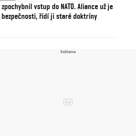
j zpochybnil vstup do NATO. Aliance už je
í bezpečnosti, řídí ji staré doktríny