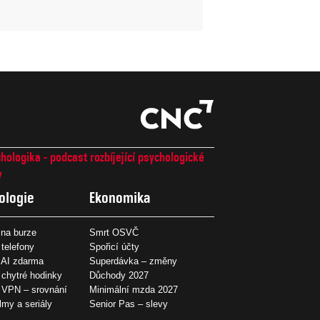
hologika - podcast rozbíjející psychologické
7
ologie
Ekonomika
na burze
Smrt OSVČ
 telefony
Spořicí účty
 AI zdarma
Superdávka – změny
 chytré hodinky
Důchody 2027
í VPN – srovnání
Minimální mzda 2027
ilmy a seriály
Senior Pas – slevy