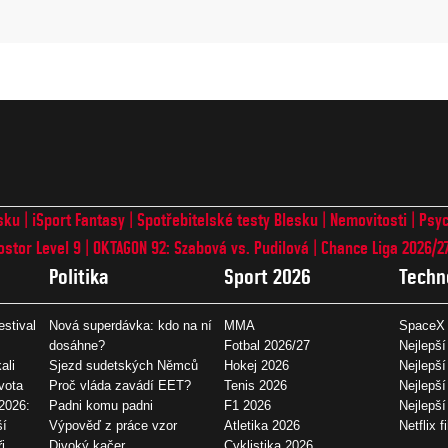
sku
iSport Fantasy
Spotřebitelské testy Blesku
Nemovitosti
Psyc
ostor Level 9
OKTAGON 92: Szabová vs. Pudilová
Chance Liga 2026/2
Politika
Sport 2026
Techn
estival
Nová superdávka: kdo na ní
MMA
SpaceX 
dosáhne?
Fotbal 2026/27
Nejlepší
ali
Sjezd sudetských Němců
Hokej 2026
Nejlepší
vota
Proč vláda zavádí EET?
Tenis 2026
Nejlepší
2026:
Padni komu padni
F1 2026
Nejlepš
ší
Výpověď z práce vzor
Atletika 2026
Netflix f
i
Divoký kačer
Cyklistika 2026