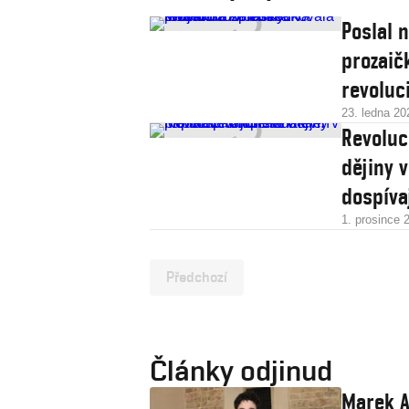
Poslal n
prozaič
revoluc
23. ledna 20
Revoluc
dějiny 
dospíva
1. prosince 
Předchozí
Články odjinud
Marek A