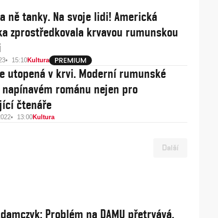
a ně tanky. Na svoje lidi! Americká
ka zprostředkovala krvavou rumunskou
i
23
15:10
Kultura
e utopená v krvi. Moderní rumunské
v napínavém románu nejen pro
jící čtenáře
2022
13:00
Kultura
Další
damczyk: Problém na DAMU přetrvává.