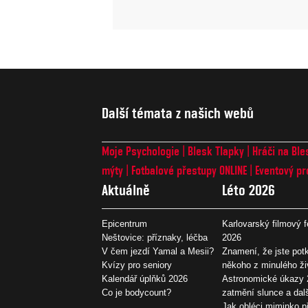
Další témata z našich webů
Moje Psychologie
Blesk Tlapky
Hráči na Ble
mýty
Fotbalové přestupy ONLINE
Eventový pr
Aktuálně
Léto 2026
Epicentrum
Karlovarský filmový f
Neštovice: příznaky, léčba
2026
V čem jezdí Yamal a Mesii?
Znamení, že jste potk
Kvízy pro seniory
někoho z minulého ži
Kalendář úplňků 2026
Astronomické úkazy 
Co je bodycount?
zatmění slunce a dal
Jak obléci miminko př