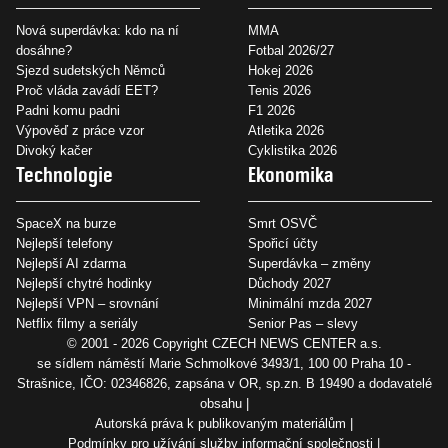
Nová superdávka: kdo na ní
MMA
dosáhne?
Fotbal 2026/27
Sjezd sudetských Němců
Hokej 2026
Proč vláda zavádí EET?
Tenis 2026
Padni komu padni
F1 2026
Výpověď z práce vzor
Atletika 2026
Divoký kačer
Cyklistika 2026
Technologie
Ekonomika
SpaceX na burze
Smrt OSVČ
Nejlepší telefony
Spořicí účty
Nejlepší AI zdarma
Superdávka – změny
Nejlepší chytré hodinky
Důchody 2027
Nejlepší VPN – srovnání
Minimální mzda 2027
Netflix filmy a seriály
Senior Pas – slevy
© 2001 - 2026 Copyright
CZECH NEWS CENTER a.s.
se sídlem náměstí Marie Schmolkové 3493/1, 100 00 Praha 10 -
Strašnice, IČO: 02346826, zapsána v OR, sp.zn. B 19490 a dodavatelé
obsahu
Autorská práva k publikovaným materiálům
Podmínky pro užívání služby informační společnosti