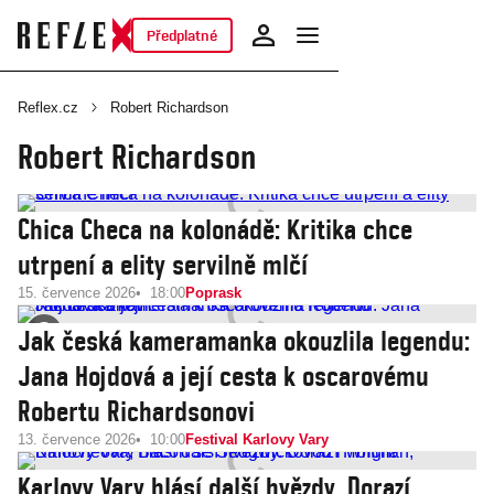
Předplatné
Reflex.cz
Robert Richardson
Robert Richardson
Chica Checa na kolonádě: Kritika chce
utrpení a elity servilně mlčí
15. července 2026
18:00
Poprask
Jak česká kameramanka okouzlila legendu:
Jana Hojdová a její cesta k oscarovému
Robertu Richardsonovi
13. července 2026
10:00
Festival Karlovy Vary
Karlovy Vary hlásí další hvězdy. Dorazí