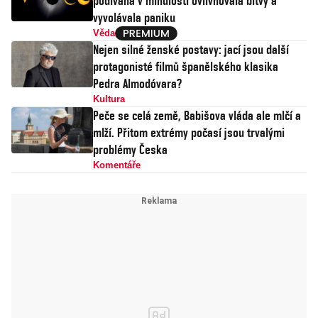
podívaná v minulosti ovlivňovala bitvy a
vyvolávala paniku
Věda
Nejen silné ženské postavy: jací jsou další
protagonisté filmů španělského klasika
Pedra Almodóvara?
Kultura
Peče se celá země, Babišova vláda ale mlčí a
mlží. Přitom extrémy počasí jsou trvalými
problémy Česka
Komentáře