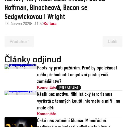
Hoffman, Binocheová, Bacon se
Sedgwickovou i Wright
23. června 2026
11:50
Kultura
Předchozí
Další
Články odjinud
Pastviny proti požárům. Proč by společnost
měla přehodnotit negativní postoj vůči
zemědělství?
Komentáře
Násilí bez motivu. Nihilistický terorismus
vyrůstá z temných koutů internetu a míří i na
malé děti
Komentáře
Čeká nás zatmění Slunce. Mimořádná