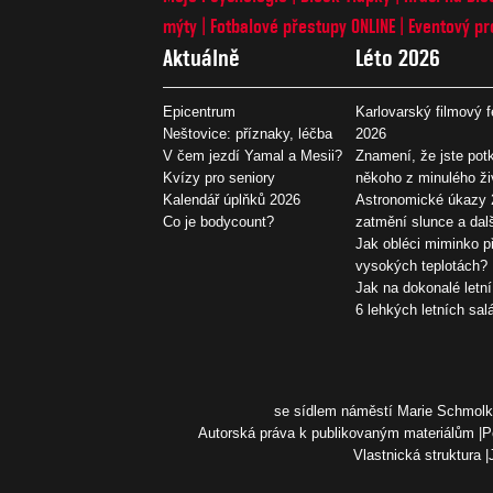
mýty
Fotbalové přestupy ONLINE
Eventový pr
Aktuálně
Léto 2026
Epicentrum
Karlovarský filmový f
Neštovice: příznaky, léčba
2026
V čem jezdí Yamal a Mesii?
Znamení, že jste potk
Kvízy pro seniory
někoho z minulého ži
Kalendář úplňků 2026
Astronomické úkazy 
Co je bodycount?
zatmění slunce a dal
Jak obléci miminko př
vysokých teplotách?
Jak na dokonalé letní
6 lehkých letních sal
se sídlem náměstí Marie Schmolko
Autorská práva k publikovaným materiálům
P
Vlastnická struktura