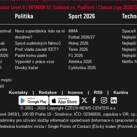
ostor Level 9
OKTAGON 92: Szabová vs. Pudilová
Chance Liga 2026/2
Politika
Sport 2026
Techn
estival
Nová superdávka: kdo na ní
MMA
SpaceX 
dosáhne?
Fotbal 2026/27
Nejlepší
ali
Sjezd sudetských Němců
Hokej 2026
Nejlepší
vota
Proč vláda zavádí EET?
Tenis 2026
Nejlepší
2026:
Padni komu padni
F1 2026
Nejlepš
ší
Výpověď z práce vzor
Atletika 2026
Netflix f
i
Divoký kačer
Cyklistika 2026
 mojito
átů
Kontakty
Redakce
Inzerce
RSS
Kariéra
© 2001 - 2026 Copyright
CZECH NEWS CENTER a.s.
vé 3493/1, 100 00 Praha 10 - Strašnice, IČO: 02346826, zapsána v OR, sp.
odmínky pro užívání služby informační společnosti
Informace o zpracování 
Jednotná kontaktní místa / Single Points of Contact
Etický kodex
Povinně z