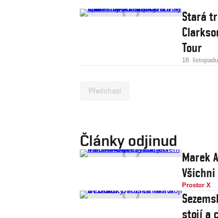
Stará tr
Clarkso
Tour
18. listopad
Předchozí
Články odjinud
Marek A
Všichni
Prostor X
Sezemsk
stojí a 