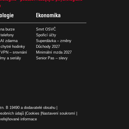
7
ologie
Ekonomika
na burze
Smrt OSVČ
 telefony
Spořicí účty
 AI zdarma
Superdávka – změny
 chytré hodinky
Důchody 2027
í VPN – srovnání
Minimální mzda 2027
ilmy a seriály
Senior Pas – slevy
zn. B 19490 a dodavatelé obsahu
osobních údajů
Cookies
Nastavení soukromí
veřejňované informace