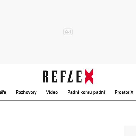
áře
Rozhovory
Video
Padni komu padni
Prostor X