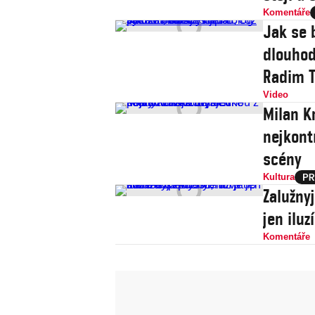
Komentáře
Jak se 
dlouhod
Radim T
Video
Milan Kn
nejkont
scény
Kultura
Zalužny
jen iluz
Komentáře