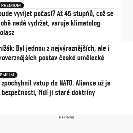
bude vyvíjet počasí? Až 45 stupňů, což se
obě nedá vydržet, varuje klimatolog
olasz
ížák: Byl jednou z nejvýraznějších, ale i
roverznějších postav české umělecké
j zpochybnil vstup do NATO. Aliance už je
í bezpečnosti, řídí ji staré doktríny