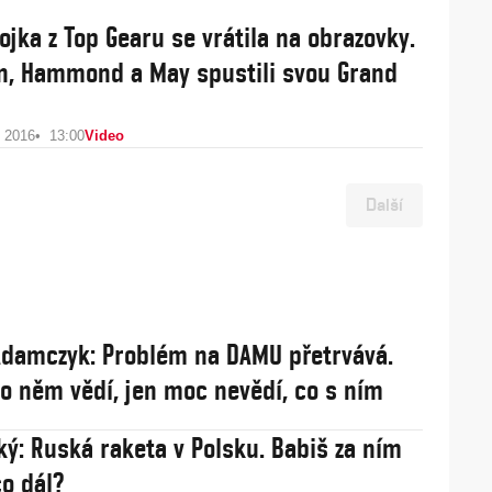
ojka z Top Gearu se vrátila na obrazovky.
n, Hammond a May spustili svou Grand
u 2016
13:00
Video
Další
damczyk: Problém na DAMU přetrvává.
 o něm vědí, jen moc nevědí, co s ním
ý: Ruská raketa v Polsku. Babiš za ním
co dál?