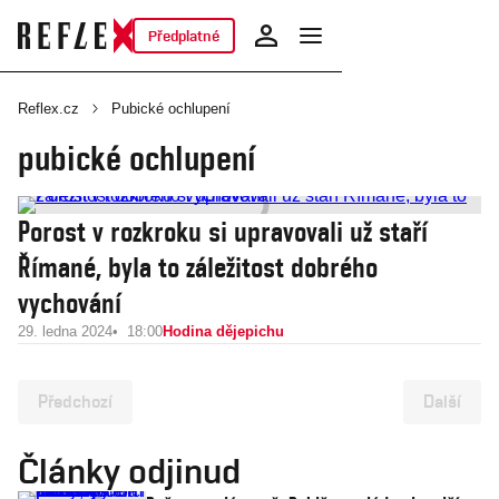
Předplatné
Reflex.cz
Pubické ochlupení
pubické ochlupení
Porost v rozkroku si upravovali už staří
Římané, byla to záležitost dobrého
vychování
29. ledna 2024
18:00
Hodina dějepichu
Předchozí
Další
Články odjinud