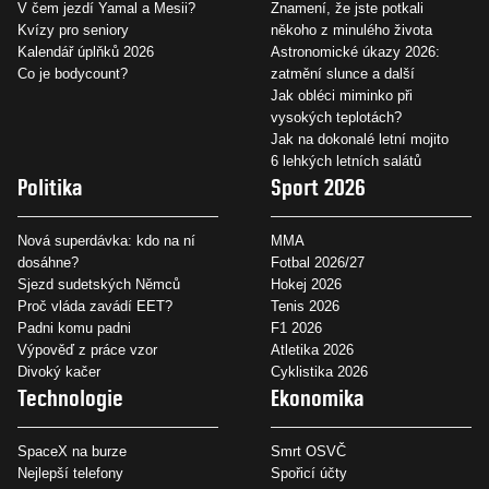
V čem jezdí Yamal a Mesii?
Znamení, že jste potkali
Kvízy pro seniory
někoho z minulého života
Kalendář úplňků 2026
Astronomické úkazy 2026:
Co je bodycount?
zatmění slunce a další
Jak obléci miminko při
vysokých teplotách?
Jak na dokonalé letní mojito
6 lehkých letních salátů
Politika
Sport 2026
Nová superdávka: kdo na ní
MMA
dosáhne?
Fotbal 2026/27
Sjezd sudetských Němců
Hokej 2026
Proč vláda zavádí EET?
Tenis 2026
Padni komu padni
F1 2026
Výpověď z práce vzor
Atletika 2026
Divoký kačer
Cyklistika 2026
Technologie
Ekonomika
SpaceX na burze
Smrt OSVČ
Nejlepší telefony
Spořicí účty