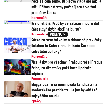
Peče se celá země, Babišova vláda ale mlčí a
mlží. Přitom extrémy počasí jsou trvalými
problémy Česka
Komentáře
Hra o letiště. Proč by se Babišovi hodilo dát
část ruzyňských akcií na burzu?
Komentáře
Sázka na senátní volby a zklamané pravičáky.
Dotáhne to Kuba s hnutím Naše Česko do
celostátní politiky?
Komentáře
Více lásky pro všechny. Prahou prošel Prague
Pride, na účastníky pokřikovali pobožní
odpůrci
Fotogalerie
Magyarova Tisza nominovala kandidáta na
maďarského prezidenta. Je jím bývalý šéf
nejvyššího soudu
Zprávy