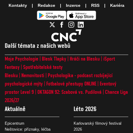
Kontakty
Redakce
Inzerce
RSS
Kariéra
Další témata z našich webů
Moje Psychologie
Blesk Tlapky
Hráči na Blesku
iSport
Fantasy
Spotřebitelské testy
Blesku
Nemovitosti
Psychologika - podcast rozbíjející
psychologické mýty
Fotbalové přestupy ONLINE
Eventový
prostor Level 9
OKTAGON 92: Szabová vs. Pudilová
Chance Liga
2026/27
Aktuálně
Léto 2026
Epicentrum
Karlovarský filmový festival
Neštovice: příznaky, léčba
2026