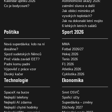
Kalendář úplňků 2026
Astronomické úkazy 2026:
Co je bodycount?
zatmění slunce a další
Jak obléci miminko při
vysokých teplotách?
Jak na dokonalé letní mojito
6 lehkých letních salátů
Politika
Sport 2026
Nová superdávka: kdo na ní
MMA
dosáhne?
Fotbal 2026/27
Sjezd sudetských Němců
Hokej 2026
Proč vláda zavádí EET?
Tenis 2026
Padni komu padni
F1 2026
Výpověď z práce vzor
Atletika 2026
Divoký kačer
Cyklistika 2026
Technologie
Ekonomika
SpaceX na burze
Smrt OSVČ
Nejlepší telefony
Spořicí účty
Nejlepší AI zdarma
Superdávka – změny
Nejlepší chytré hodinky
Důchody 2027