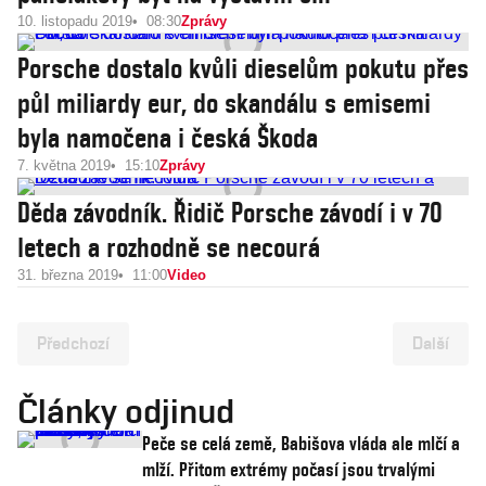
10. listopadu 2019
08:30
Zprávy
Porsche dostalo kvůli dieselům pokutu přes
půl miliardy eur, do skandálu s emisemi
byla namočena i česká Škoda
7. května 2019
15:10
Zprávy
Děda závodník. Řidič Porsche závodí i v 70
letech a rozhodně se necourá
31. března 2019
11:00
Video
Předchozí
Další
Články odjinud
Peče se celá země, Babišova vláda ale mlčí a
mlží. Přitom extrémy počasí jsou trvalými