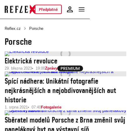
Předplatné
Reflex.cz
Porsche
Porsche
Elektrická revoluce
29. března 2023
19:00
Zprávy
Spící nádhera: Unikátní fotografie
nejkrásnějších a nejobdivovanějších aut
historie
1. srpna 2021
07:40
Fotogalerie
Sběratel modelů Porsche z Brna změnil svůj
panelákový byt na výstavní síň