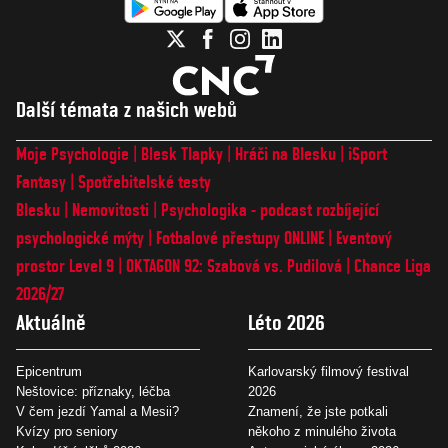
Další témata z našich webů
Moje Psychologie
Blesk Tlapky
Hráči na Blesku
iSport
Fantasy
Spotřebitelské testy
Blesku
Nemovitosti
Psychologika - podcast rozbíjející
psychologické mýty
Fotbalové přestupy ONLINE
Eventový
prostor Level 9
OKTAGON 92: Szabová vs. Pudilová
Chance Liga
2026/27
Aktuálně
Léto 2026
Epicentrum
Karlovarský filmový festival
Neštovice: příznaky, léčba
2026
V čem jezdí Yamal a Mesii?
Znamení, že jste potkali
Kvízy pro seniory
někoho z minulého života