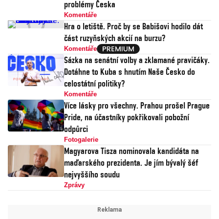
problémy Česka
Komentáře
Hra o letiště. Proč by se Babišovi hodilo dát
část ruzyňských akcií na burzu?
Komentáře
Sázka na senátní volby a zklamané pravičáky.
Dotáhne to Kuba s hnutím Naše Česko do
celostátní politiky?
Komentáře
Více lásky pro všechny. Prahou prošel Prague
Pride, na účastníky pokřikovali pobožní
odpůrci
Fotogalerie
Magyarova Tisza nominovala kandidáta na
maďarského prezidenta. Je jím bývalý šéf
nejvyššího soudu
Zprávy