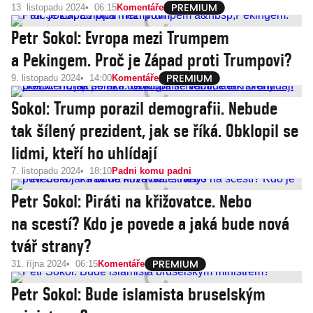
13. listopadu 2024
06:15
Komentáře
Petr Sokol: Evropa mezi Trumpem
a Pekingem. Proč je Západ proti Trumpovi?
9. listopadu 2024
14:00
Komentáře
Sokol: Trump porazil demografii. Nebude
tak šílený prezident, jak se říká. Obklopil se
lidmi, kteří ho uhlídají
7. listopadu 2024
18:10
Padni komu padni
Petr Sokol: Piráti na křižovatce. Nebo
na scestí? Kdo je povede a jaká bude nová
tvář strany?
31. října 2024
06:15
Komentáře
Petr Sokol: Bude islamista bruselským