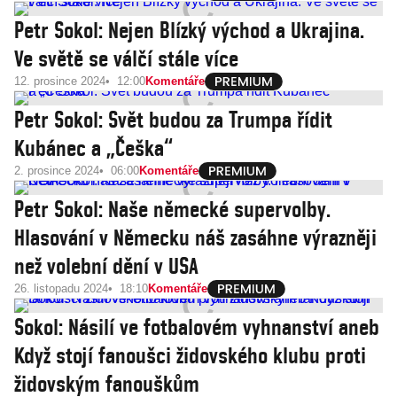
Petr Sokol: Nejen Blízký východ a Ukrajina.
Ve světě se válčí stále více
12. prosince 2024
12:00
Komentáře
Petr Sokol: Svět budou za Trumpa řídit
Kubánec a „Češka“
2. prosince 2024
06:00
Komentáře
Petr Sokol: Naše německé supervolby.
Hlasování v Německu náš zasáhne výrazněji
než volební dění v USA
26. listopadu 2024
18:10
Komentáře
Sokol: Násilí ve fotbalovém vyhnanství aneb
Když stojí fanoušci židovského klubu proti
židovským fanouškům