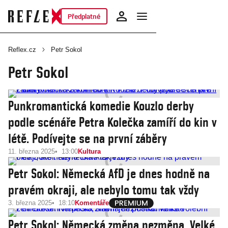
Předplatné
Reflex.cz
Petr Sokol
Petr Sokol
Punkromantická komedie Kouzlo derby
podle scénáře Petra Kolečka zamíří do kin v
létě. Podívejte se na první záběry
11. března 2025
13:00
Kultura
Petr Sokol: Německá AfD je dnes hodně na
pravém okraji, ale nebylo tomu tak vždy
3. března 2025
18:10
Komentáře
Petr Sokol: Německá změna nezměna. Velké