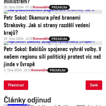
ministrem?
26. října 2024
07:10
Komentáře
Petr Sokol: Okamura před branami
Strakovky. Jak si strany rozdělí vedení
krajů?
19. října 2024
12:00
Komentáře
Petr Sokol: Babišův spojenec vyhrál volby. V
našem regionu sílí politický protest víc než
jinde v Evropě
2. října 2024
18:10
Komentáře
Předchozí
Další
Články odjinud