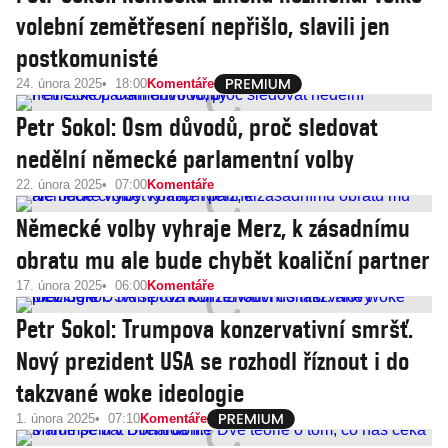
volební zemětřesení nepřišlo, slavili jen
postkomunisté
24. února 2025
18:00
Komentáře
Petr Sokol: Osm důvodů, proč sledovat
nedělní německé parlamentní volby
22. února 2025
07:00
Komentáře
Německé volby vyhraje Merz, k zásadnímu
obratu mu ale bude chybět koaliční partner
17. února 2025
06:00
Komentáře
Petr Sokol: Trumpova konzervativní smršť.
Nový prezident USA se rozhodl říznout i do
takzvané woke ideologie
1. února 2025
07:10
Komentáře