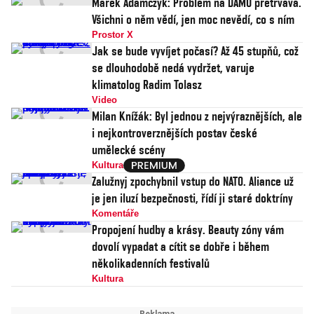
Marek Adamczyk: Problém na DAMU přetrvává.
Všichni o něm vědí, jen moc nevědí, co s ním
Prostor X
Jak se bude vyvíjet počasí? Až 45 stupňů, což
se dlouhodobě nedá vydržet, varuje
klimatolog Radim Tolasz
Video
Milan Knížák: Byl jednou z nejvýraznějších, ale
i nejkontroverznějších postav české
umělecké scény
Kultura
Zalužnyj zpochybnil vstup do NATO. Aliance už
je jen iluzí bezpečnosti, řídí ji staré doktríny
Komentáře
Propojení hudby a krásy. Beauty zóny vám
dovolí vypadat a cítit se dobře i během
několikadenních festivalů
Kultura