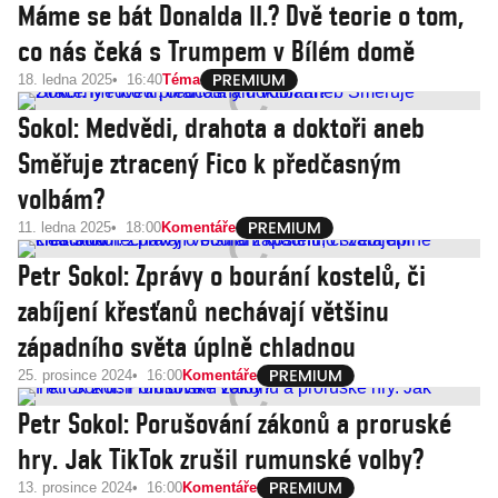
Máme se bát Donalda II.? Dvě teorie o tom,
co nás čeká s Trumpem v Bílém domě
18. ledna 2025
16:40
Téma
Sokol: Medvědi, drahota a doktoři aneb
Směřuje ztracený Fico k předčasným
volbám?
11. ledna 2025
18:00
Komentáře
Petr Sokol: Zprávy o bourání kostelů, či
zabíjení křesťanů nechávají většinu
západního světa úplně chladnou
25. prosince 2024
16:00
Komentáře
Petr Sokol: Porušování zákonů a proruské
hry. Jak TikTok zrušil rumunské volby?
13. prosince 2024
16:00
Komentáře