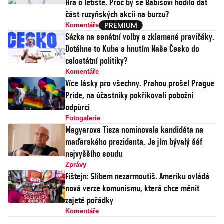
Hra o letiště. Proč by se Babišovi hodilo dát
část ruzyňských akcií na burzu?
Komentáře
Sázka na senátní volby a zklamané pravičáky.
Dotáhne to Kuba s hnutím Naše Česko do
celostátní politiky?
Komentáře
Více lásky pro všechny. Prahou prošel Prague
Pride, na účastníky pokřikovali pobožní
odpůrci
Fotogalerie
Magyarova Tisza nominovala kandidáta na
maďarského prezidenta. Je jím bývalý šéf
nejvyššího soudu
Zprávy
Fištejn: Slibem nezarmoutíš. Ameriku ovládá
nová verze komunismu, která chce měnit
zajeté pořádky
Komentáře