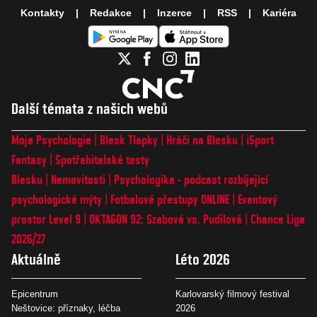
Kontakty
Redakce
Inzerce
RSS
Kariéra
Další témata z našich webů
Moje Psychologie
Blesk Tlapky
Hráči na Blesku
iSport
Fantasy
Spotřebitelské testy
Blesku
Nemovitosti
Psychologika - podcast rozbíjející
psychologické mýty
Fotbalové přestupy ONLINE
Eventový
prostor Level 9
OKTAGON 92: Szabová vs. Pudilová
Chance Liga
2026/27
Aktuálně
Léto 2026
Epicentrum
Karlovarský filmový festival
Neštovice: příznaky, léčba
2026