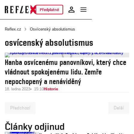
Předplatné
Reflex.cz
Osvícenský absolutismus
osvícenský absolutismus
Hanba osvícenému panovníkovi, který chce
vládnout spokojenému lidu. Zemře
nepochopený a nenáviděný
18. ledna 2023
15:10
Historie
Předchozí
Další
Články odjinud