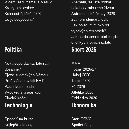
V čem jezdí Yamal a Mesii?
Znamení, že jste potkali
Kvízy pro seniory
někoho z minulého života
Kalendář úplňků 2026
Astronomické úkazy 2026:
Co je bodycount?
zatmění slunce a další
Jak obléci miminko při
vysokých teplotách?
Jak na dokonalé letní mojito
6 lehkých letních salátů
Politika
Sport 2026
Nová superdávka: kdo na ní
MMA
dosáhne?
Fotbal 2026/27
Sjezd sudetských Němců
Hokej 2026
Proč vláda zavádí EET?
Tenis 2026
Padni komu padni
F1 2026
Výpověď z práce vzor
Atletika 2026
Divoký kačer
Cyklistika 2026
Technologie
Ekonomika
SpaceX na burze
Smrt OSVČ
Nejlepší telefony
Spořicí účty