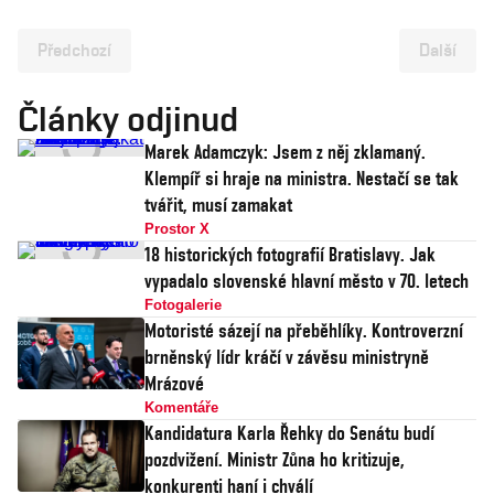
Předchozí
Další
Články odjinud
Marek Adamczyk: Jsem z něj zklamaný.
Klempíř si hraje na ministra. Nestačí se tak
tvářit, musí zamakat
Prostor X
18 historických fotografií Bratislavy. Jak
vypadalo slovenské hlavní město v 70. letech
Fotogalerie
Motoristé sázejí na přeběhlíky. Kontroverzní
brněnský lídr kráčí v závěsu ministryně
Mrázové
Komentáře
Kandidatura Karla Řehky do Senátu budí
pozdvižení. Ministr Zůna ho kritizuje,
konkurenti haní i chválí