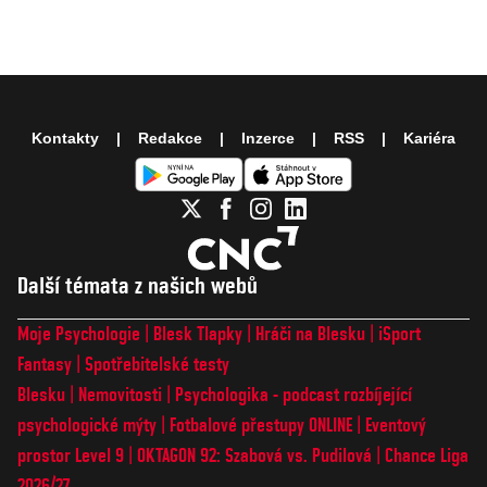
Kontakty
Redakce
Inzerce
RSS
Kariéra
Další témata z našich webů
Moje Psychologie
Blesk Tlapky
Hráči na Blesku
iSport
Fantasy
Spotřebitelské testy
Blesku
Nemovitosti
Psychologika - podcast rozbíjející
psychologické mýty
Fotbalové přestupy ONLINE
Eventový
prostor Level 9
OKTAGON 92: Szabová vs. Pudilová
Chance Liga
2026/27