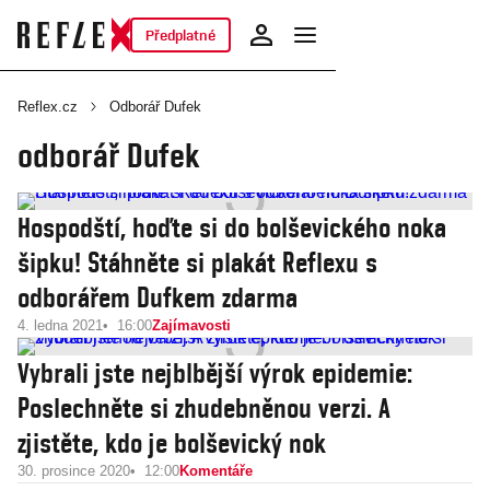
Předplatné
Reflex.cz
Odborář Dufek
odborář Dufek
Hospodští, hoďte si do bolševického noka
šipku! Stáhněte si plakát Reflexu s
odborářem Dufkem zdarma
4. ledna 2021
16:00
Zajímavosti
Vybrali jste nejblbější výrok epidemie:
Poslechněte si zhudebněnou verzi. A
zjistěte, kdo je bolševický nok
30. prosince 2020
12:00
Komentáře