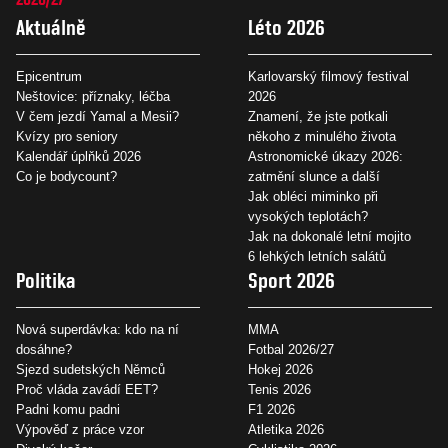
Aktuálně
Léto 2026
Epicentrum
Karlovarský filmový festival
Neštovice: příznaky, léčba
2026
V čem jezdí Yamal a Mesii?
Znamení, že jste potkali
Kvízy pro seniory
někoho z minulého života
Kalendář úplňků 2026
Astronomické úkazy 2026:
Co je bodycount?
zatmění slunce a další
Jak obléci miminko při
vysokých teplotách?
Jak na dokonalé letní mojito
6 lehkých letních salátů
Politika
Sport 2026
Nová superdávka: kdo na ní
MMA
dosáhne?
Fotbal 2026/27
Sjezd sudetských Němců
Hokej 2026
Proč vláda zavádí EET?
Tenis 2026
Padni komu padni
F1 2026
Výpověď z práce vzor
Atletika 2026