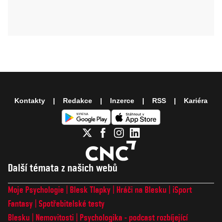
Kontakty
Redakce
Inzerce
RSS
Kariéra
Další témata z našich webů
Moje Psychologie
Blesk Tlapky
Hráči na Blesku
iSport
Fantasy
Spotřebitelské testy
Blesku
Nemovitosti
Psychologika - podcast rozbíjející