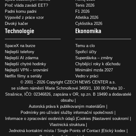
Proč vláda zavádí EET?
Tenis 2026
Padni komu padni
F1 2026
Výpověď z práce vzor
Atletika 2026
Divoký kačer
Cyklistika 2026
Technologie
Ekonomika
SpaceX na burze
Temu a clo
Nejlepší telefony
Spořicí účty
Nejlepší AI zdarma
Superdávka – změny
Nejlepší chytré hodinky
Chybějící roky k důchodu
Nejlepší VPN – srovnání
Minimální mzda 2027
Netflix filmy a seriály
Vedro v práci
© 2001 - 2026 Copyright
CZECH NEWS CENTER a.s.
se sídlem náměstí Marie Schmolkové 3493/1, 100 00 Praha 10 -
Strašnice, IČO: 02346826, zapsána v OR, sp.zn. B 19490 a dodavatelé
obsahu
Autorská práva k publikovaným materiálům
Podmínky pro užívání služby informační společnosti
Informace o zpracování osobních údajů
Cookies
Nastavení soukromí
Vlastnická struktura
Jednotná kontaktní místa / Single Points of Contact
Etický kodex