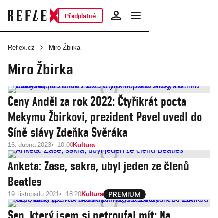
Předplatné
Reflex.cz
Miro Žbirka
Miro Žbirka
Ceny Anděl za rok 2022: Čtyřikrát pocta
Mekymu Žbirkovi, prezident Pavel uvedl do
Síně slávy Zdeňka Svěráka
16. dubna 2023
10:00
Kultura
Anketa: Zase, sakra, ubyl jeden ze členů
Beatles
19. listopadu 2021
18:20
Kultura
Sen, který jsem si netroufal mít: Na