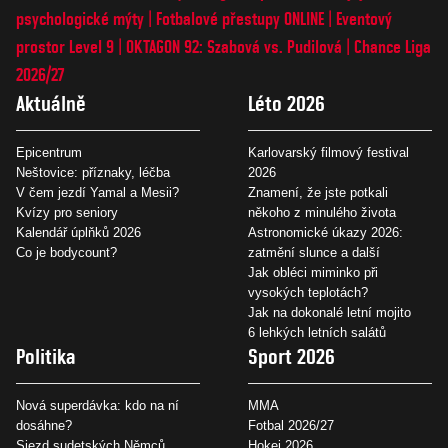
psychologické mýty
Fotbalové přestupy ONLINE
Eventový
prostor Level 9
OKTAGON 92: Szabová vs. Pudilová
Chance Liga
2026/27
Aktuálně
Léto 2026
Epicentrum
Karlovarský filmový festival
Neštovice: příznaky, léčba
2026
V čem jezdí Yamal a Mesii?
Znamení, že jste potkali
Kvízy pro seniory
někoho z minulého života
Kalendář úplňků 2026
Astronomické úkazy 2026:
Co je bodycount?
zatmění slunce a další
Jak obléci miminko při
vysokých teplotách?
Jak na dokonalé letní mojito
6 lehkých letních salátů
Politika
Sport 2026
Nová superdávka: kdo na ní
MMA
dosáhne?
Fotbal 2026/27
Sjezd sudetských Němců
Hokej 2026