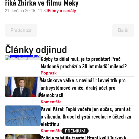
říká Žbirka ve filmu Meky
21. května 2020
11:30
Filmy a seriály
Předchozí
Další
Články odjinud
Kdyby to dělal muž, je to predátor! Proč
Madonně prochází o 30 let mladší milenci?
Poprask
Macinkova válka s novináři: Levný trik pro
antisystémové voliče, drahý účet pro
demokracii
Komentáře
Pavel Páral: Teplá večeře jen občas, praní až
o víkendu. Brusel chystá revoluci v účtech za
elektřinu
Komentáře
Policie zahájila trestní řízení kvůli Turkově