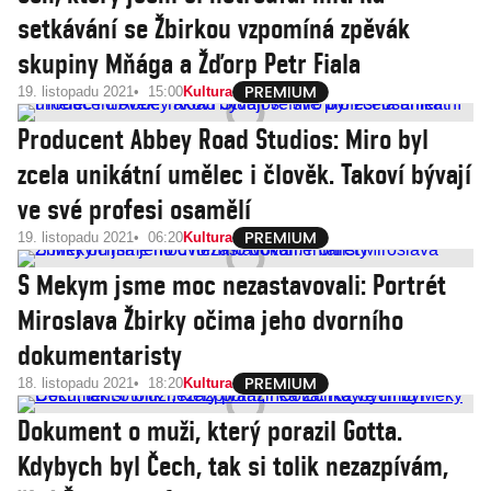
setkávání se Žbirkou vzpomíná zpěvák
skupiny Mňága a Žďorp Petr Fiala
19. listopadu 2021
15:00
Kultura
Producent Abbey Road Studios: Miro byl
zcela unikátní umělec i člověk. Takoví bývají
ve své profesi osamělí
19. listopadu 2021
06:20
Kultura
S Mekym jsme moc nezastavovali: Portrét
Miroslava Žbirky očima jeho dvorního
dokumentaristy
18. listopadu 2021
18:20
Kultura
Dokument o muži, který porazil Gotta.
Kdybych byl Čech, tak si tolik nezazpívám,