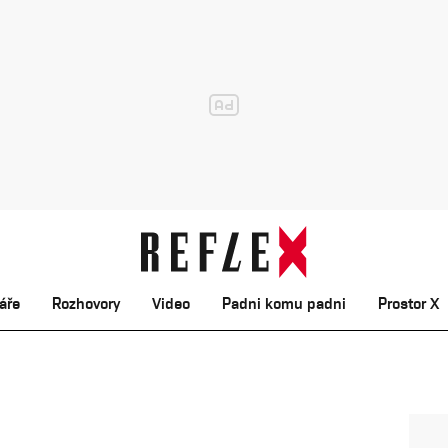
áře
Rozhovory
Video
Padni komu padni
Prostor X