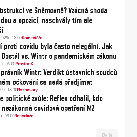
bstrukcí ve Sněmovně? Vzácná shoda
ádou a opozicí, naschvály tím ale
čí
 2026
18:00
Komentáře
í proti covidu byla často nelegální. Jak
? Dostál vs. Wintr o pandemickém zákonu
2
06:00
Prostor X
 právník Wintr: Verdikt ústavních soudců
ném očkování se nedá předjímat
22
18:00
Rozhovory
 politické zvůle: Reflex odhalil, kdo
 nezákonná covidová opatření MZ
1
06:00
Reportáže
Další