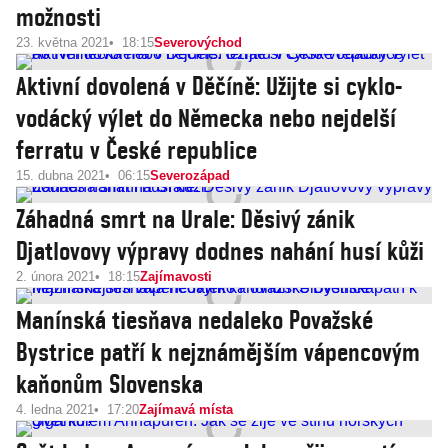
možnosti
23. května 2021
18:15
Severovýchod
Aktivní dovolená v Děčíně: Užijte si cyklo-
vodácký výlet do Německa nebo nejdelší
ferratu v České republice
15. dubna 2021
06:15
Severozápad
Záhadná smrt na Urale: Děsivý zánik
Djatlovovy výpravy dodnes nahání husí kůži
2. února 2021
18:15
Zajímavosti
Manínská tiesňava nedaleko Považské
Bystrice patří k nejznámějším vápencovým
kaňonům Slovenska
4. ledna 2021
17:20
Zajímavá místa