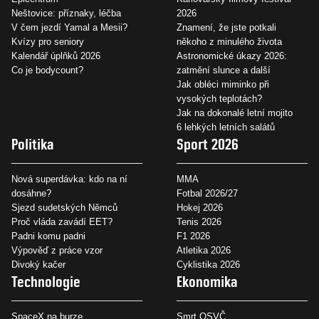
Neštovice: příznaky, léčba
2026
V čem jezdí Yamal a Mesii?
Znamení, že jste potkali
Kvízy pro seniory
někoho z minulého života
Kalendář úplňků 2026
Astronomické úkazy 2026:
Co je bodycount?
zatmění slunce a další
Jak obléci miminko při
vysokých teplotách?
Jak na dokonalé letní mojito
6 lehkých letních salátů
Politika
Sport 2026
Nová superdávka: kdo na ní
MMA
dosáhne?
Fotbal 2026/27
Sjezd sudetských Němců
Hokej 2026
Proč vláda zavádí EET?
Tenis 2026
Padni komu padni
F1 2026
Výpověď z práce vzor
Atletika 2026
Divoký kačer
Cyklistika 2026
Technologie
Ekonomika
SpaceX na burze
Smrt OSVČ