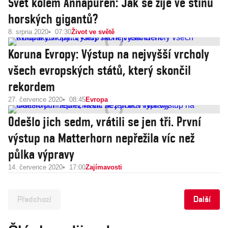
Svět kolem Annapúren: Jak se žije ve stínu
horských gigantů?
8. srpna 2020
07:30
Život ve světě
Koruna Evropy: Výstup na nejvyšší vrcholy
všech evropských států, který skončil
rekordem
27. července 2020
08:45
Evropa
Odešlo jich sedm, vrátili se jen tři. První
výstup na Matterhorn nepřežila víc než
půlka výpravy
14. července 2020
17:00
Zajímavosti
Předchozí
Další