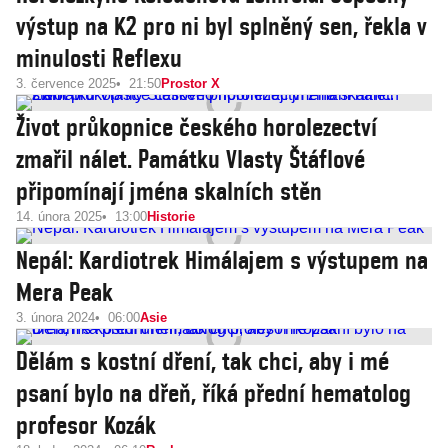
výstup na K2 pro ni byl splněný sen, řekla v
minulosti Reflexu
3. července 2025
21:50
Prostor X
Život průkopnice českého horolezectví
zmařil nálet. Památku Vlasty Štáflové
připomínají jména skalních stěn
14. února 2025
13:00
Historie
Nepál: Kardiotrek Himálajem s výstupem na
Mera Peak
3. února 2024
06:00
Asie
Dělám s kostní dření, tak chci, aby i mé
psaní bylo na dřeň, říká přední hematolog
profesor Kozák