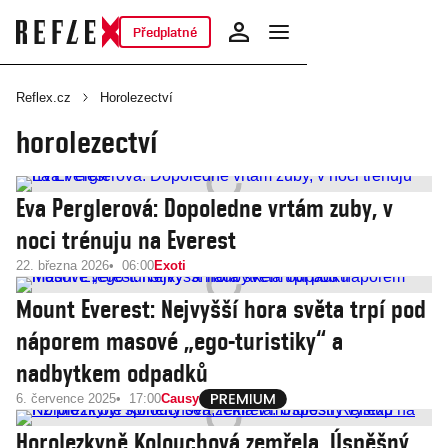
Předplatné
Reflex.cz
Horolezectví
horolezectví
Eva Perglerová: Dopoledne vrtám zuby, v
noci trénuju na Everest
22. března 2026
06:00
Exoti
Mount Everest: Nejvyšší hora světa trpí pod
náporem masové „ego-turistiky“ a
nadbytkem odpadků
6. července 2025
17:00
Causy
Horolezkyně Kolouchová zemřela. Úspěšný