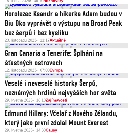
18. ledna 2024
06:10
Rozhovory
Horolezec Ksandr a hikerka Adam budou v
Biu Oko vyprávět o výstupu na Broad Peak
bez šerpů i bez kyslíku
23. listopadu 2023
11:17
Aktuálně
Gran Canaria a Tenerife: Šplhání na
šťastných ostrovech
12. listopadu 2023
07:00
Evropa
Veselé i neveselé historky Šerpů,
neznámých hrdinů nejvyšších hor světa
29. května 2023
18:10
Zajímavosti
Edmund Hillary: Včelař z Nového Zélandu,
který jako první zdolal Mount Everest
29. května 2023
14:30
Causy