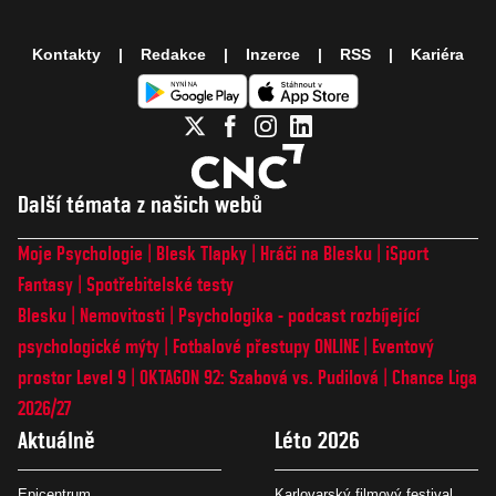
Kontakty
Redakce
Inzerce
RSS
Kariéra
Další témata z našich webů
Moje Psychologie
Blesk Tlapky
Hráči na Blesku
iSport
Fantasy
Spotřebitelské testy
Blesku
Nemovitosti
Psychologika - podcast rozbíjející
psychologické mýty
Fotbalové přestupy ONLINE
Eventový
prostor Level 9
OKTAGON 92: Szabová vs. Pudilová
Chance Liga
2026/27
Aktuálně
Léto 2026
Epicentrum
Karlovarský filmový festival