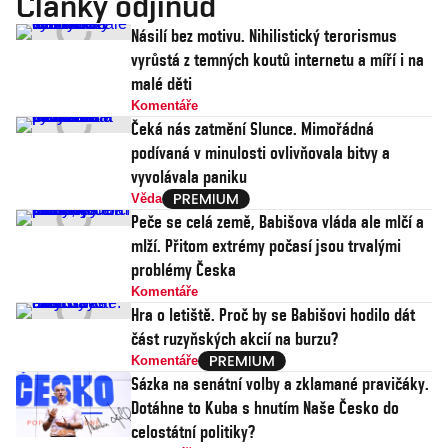
Články odjinud
Násilí bez motivu. Nihilistický terorismus
vyrůstá z temných koutů internetu a míří i na
malé děti
Komentáře
Čeká nás zatmění Slunce. Mimořádná
podívaná v minulosti ovlivňovala bitvy a
vyvolávala paniku
Věda
Peče se celá země, Babišova vláda ale mlčí a
mlží. Přitom extrémy počasí jsou trvalými
problémy Česka
Komentáře
Hra o letiště. Proč by se Babišovi hodilo dát
část ruzyňských akcií na burzu?
Komentáře
Sázka na senátní volby a zklamané pravičáky.
Dotáhne to Kuba s hnutím Naše Česko do
celostátní politiky?