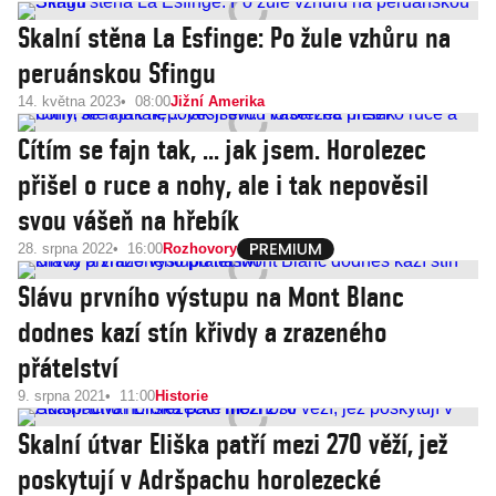
Skalní stěna La Esfinge: Po žule vzhůru na
peruánskou Sfingu
14. května 2023
08:00
Jižní Amerika
Cítím se fajn tak, ... jak jsem. Horolezec
přišel o ruce a nohy, ale i tak nepověsil
svou vášeň na hřebík
28. srpna 2022
16:00
Rozhovory
Slávu prvního výstupu na Mont Blanc
dodnes kazí stín křivdy a zrazeného
přátelství
9. srpna 2021
11:00
Historie
Skalní útvar Eliška patří mezi 270 věží, jež
poskytují v Adršpachu horolezecké